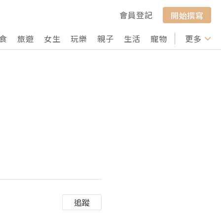
會員登記
開始撰寫
食
旅遊
女生
玩樂
親子
生活
寵物
行山
更多
打卡
追蹤