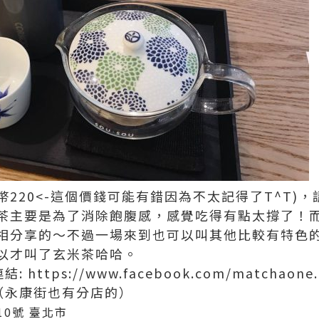
220<-這個價錢可能有錯因為不太記得了T^T)
茶主要是為了消除飽腹感，感覺吃得有點太撐了！
相分享的～不過一場來到也可以叫其他比較有特色
以才叫了玄米茶哈哈。
: https://www.facebook.com/matchaone.
店 （永康街也有分店的）
10號
臺北市