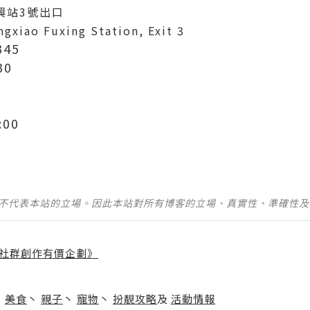
興站3號出口
gxiao Fuxing Station, Exit 3
345
30
00
並不代表本站的立場。因此本站對所有博客的立場、真實性、準確性
社群創作有價企劃》
】
丶
美食
丶
親子
丶
寵物
丶
扮靚攻略
及
活動情報