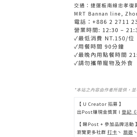
交通：捷運板南線忠孝復
MRT Bannan line, Zhon
電話：+886 2 2711 2
營業時間: 12:30 – 21:
✓最低消費 NT.150/位
✓用餐時間 90分鐘
✓最晚內用點餐時間 21:
✓請勿攜帶寵物及外食
*本站之內容由作者所提供，
【 U Creator 招募 】
出Post賺現金獎賞 l
登記《
【 睇Post + 參加品牌活動 
瀏覽更多社群
打卡
丶
旅遊