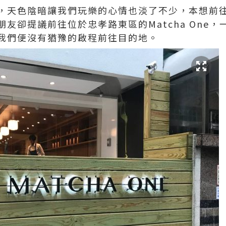
，天色陰暗讓我們玩樂的心情也淡了不少，本想前
友卻提議前往位於忠孝路東區的Matcha One
我們便沒有猶豫的啟程前往目的地。