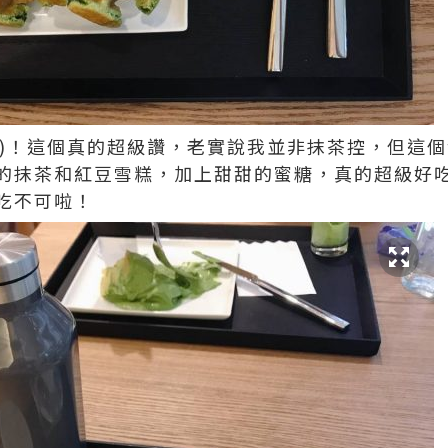
80)！這個真的超級讚，老實說我並非抹茶控，但這
的抹茶和紅豆雪糕，加上甜甜的蜜糖，真的超級好
吃不可啦！