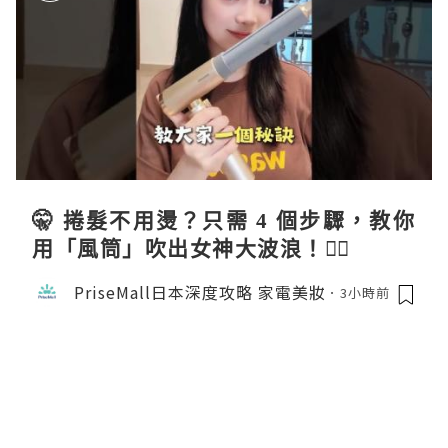
🤫 捲髮不用燙？只需 4 個步驟，教你
用「風筒」吹出女神大波浪！💇‍♀️
PriseMall日本深度攻略 家電美妝
3小時前