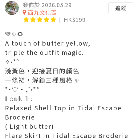
發佈於 2026.05.29
追蹤
西九文化區
HK$199
💛✨🌻
A touch of butter yellow,
triple the outfit magic.
✧˖*°
淺黃色，迎接夏日的顏色
一條裙，解鎖三種風格 ✨
*･♡‧₊˚˖*°
𝕃𝕠𝕠𝕜 𝟙 :
Relaxed Shell Top in Tidal Escape
Broderie
( Light butter)
Flare Skirt in Tidal Escape Broderie