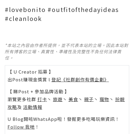
#lovebonito #outfitofthedayideas
#cleanlook
*本站之內容由作者所提供，並不代表本站的立場。因此本站對
所有博客的立場、真實性、準確性及完整性不負任何法律責
任。
【 U Creator 招募 】
出Post賺現金獎賞 l
登記《社群創作有價企劃》
【 睇Post + 參加品牌活動 】
瀏覽更多社群
打卡
丶
旅遊
丶
美食
丶
親子
丶
寵物
丶
扮靚
攻略
及
活動情報
U Blog開咗WhatsApp啦！發掘更多吃喝玩樂資訊！
Follow 我哋
！