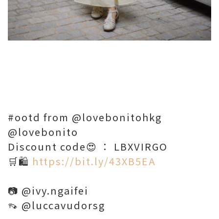
#ootd from @lovebonitohkg
@lovebonito
Discount code😍 ： LBXVIRGO
🛒🛍️
https://bit.ly/43XB5EA
📷 @ivy.ngaifei
👡 @luccavudorsg