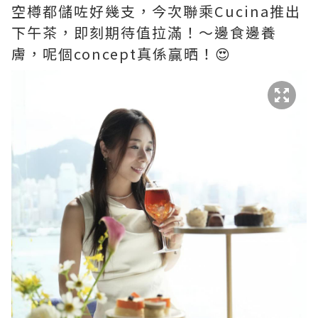
空樽都儲咗好幾支，今次聯乘Cucina推出
下午茶，即刻期待值拉滿！～邊食邊養
膚，呢個concept真係贏晒！😍