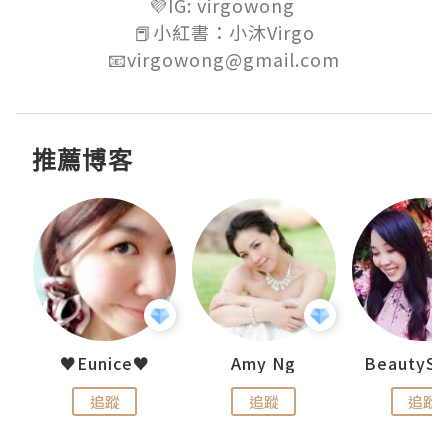
💜IG: virgowong 

📕小紅書：小沐Virgo

📧virgowong@gmail.com
推薦博客
h 夏沫
♥Eunice♥
Amy Ng
追蹤
追蹤
追蹤