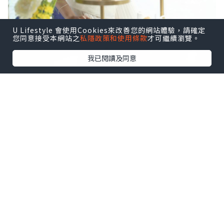
U Lifestyle 會使用Cookies來改善您的網站體驗，請確定
您同意接受本網站之
私隱政策和使用條款
才可繼續瀏覽。
我已閱讀及同意
今次Cucina首度聯乘韓國頂級護膚品牌
THE WHOO，將天氣丹系列嘅養顏成分—
人參、紅棗、杞子、梔子花、芝麻等融入
11款鹹甜美點，用典雅白金色茶架盛載，
部分仲綴以金箔👑，奢華程度直逼皇后級
待遇！