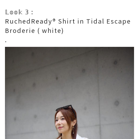
𝕃𝕠𝕠𝕜 𝟛 :
RuchedReady® Shirt in Tidal Escape
Broderie ( white)
.