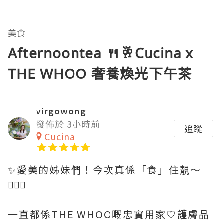
美食
Afternoontea 🍴🥂Cucina x
THE WHOO 奢養煥光下午茶
virgowong
發佈於 3小時前
追蹤
Cucina
✨愛美的姊妹們！今次真係「食」住靚～
💆🏻‍♀️
一直都係THE WHOO嘅忠實用家🤍護膚品