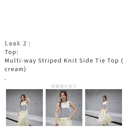
𝕃𝕠𝕠𝕜 𝟚 :
Top:
Multi-way Striped Knit Side Tie Top (
cream)
.
點擊圖片放大