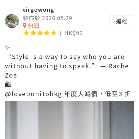
virgowong
發佈於 2026.05.29
追蹤
粉嶺
HK$99
✨
“Style is a way to say who you are
without having to speak.” — Rachel
Zoe
🛍️
@lovebonitohkg 年度大減價，低至3 折