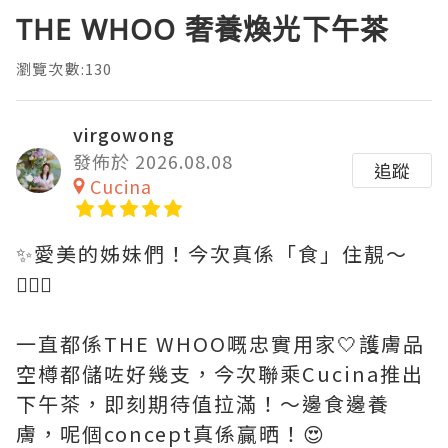
THE WHOO 奢養煥光下午茶
瀏覽次數:130
virgowong
發佈於 2026.08.08
追蹤
Cucina
✨愛美的姊妹們！今次真係「食」住靚～
💆🏻‍♀️
一直都係THE WHOO嘅忠實用家🤍護膚品
空樽都儲咗好幾支，今次聯乘Cucina推出
下午茶，即刻期待值拉滿！～邊食邊養
膚，呢個concept真係贏晒！😍