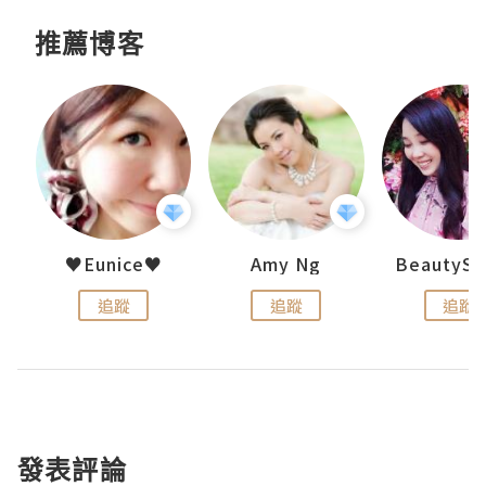
推薦博客
h 夏沫
♥Eunice♥
Amy Ng
追蹤
追蹤
追蹤
發表評論