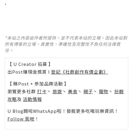
.
*本站之內容由作者所提供，並不代表本站的立場。因此本站對
所有博客的立場、真實性、準確性及完整性不負任何法律責
任。
【 U Creator 招募 】
出Post賺現金獎賞 l
登記《社群創作有價企劃》
【 睇Post + 參加品牌活動 】
瀏覽更多社群
打卡
丶
旅遊
丶
美食
丶
親子
丶
寵物
丶
扮靚
攻略
及
活動情報
U Blog開咗WhatsApp啦！發掘更多吃喝玩樂資訊！
Follow 我哋
！