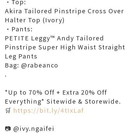
•Top:
Akira Tailored Pinstripe Cross Over
Halter Top (Ivory)
•Pants:
PETITE Leggy™ Andy Tailored
Pinstripe Super High Waist Straight
Leg Pants
Bag: @rabeanco
.
*Up to 70% Off + Extra 20% Off
Everything* Sitewide & Storewide.
🛒
https://bit.ly/4tIxLaf
📷 @ivy.ngaifei