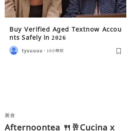
Buy Verified Aged Textnow Accou
nts Safely in 2026
tyuuuuu
10小時前
美食
Afternoontea 🍴🥂Cucina x