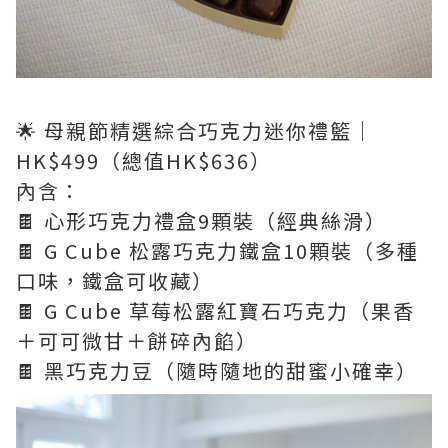
🌟 母親節精選綜合巧克力迷你禮籃｜
HK$499（總值HK$636）
內含：
🍫 心形巧克力禮盒9顆裝（經典絲滑）
🍫 G Cube 松露巧克力鐵盒10顆裝（多種
口味，鐵盒可收藏）
🍫 G Cube 草莓松露紅寶石巧克力（果香
＋可可微甘＋餅碎內餡）
🍫 黑巧克力豆（隨時隨地的甜蜜小確幸）