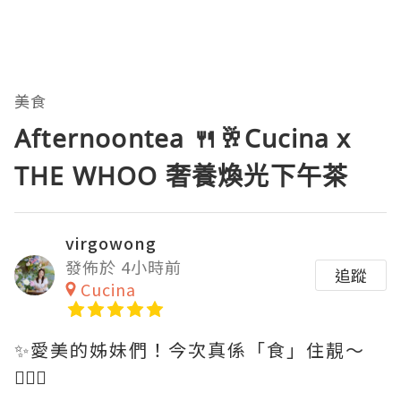
美食
Afternoontea 🍴🥂Cucina x
THE WHOO 奢養煥光下午茶
virgowong
發佈於 4小時前
追蹤
Cucina
✨愛美的姊妹們！今次真係「食」住靚～
💆🏻‍♀️