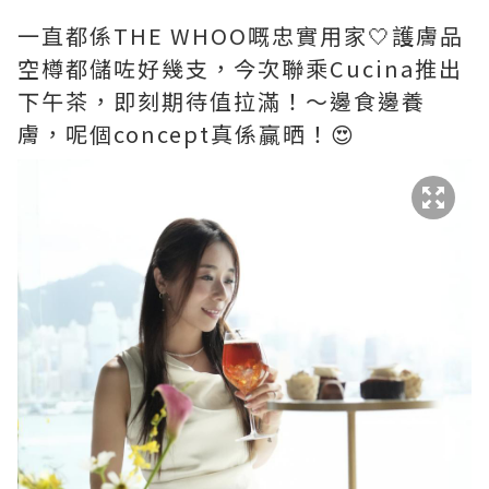
一直都係THE WHOO嘅忠實用家🤍護膚品
空樽都儲咗好幾支，今次聯乘Cucina推出
下午茶，即刻期待值拉滿！～邊食邊養
膚，呢個concept真係贏晒！😍