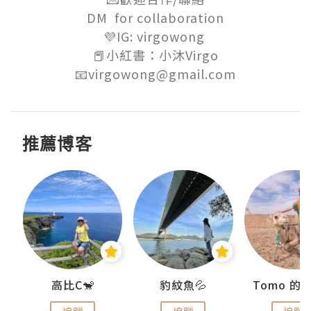
DM  for collaboration

💜IG: virgowong 

📕小紅書：小沐Virgo

📧virgowong@gmail.com
推薦博客
)
高比C🐒
豹紋魚💦