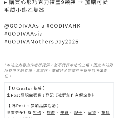
▸ 購買心形巧克力禮盒9顆裝 → 加贈可愛
毛絨小熊乙隻🧸
@GODIVAAsia #GODIVAHK
#GODIVAAsia
#GODIVAMothersDay2026
*本站之內容由作者所提供，並不代表本站的立場。因此本站對
所有博客的立場、真實性、準確性及完整性不負任何法律責
任。
【 U Creator 招募 】
出Post賺現金獎賞 l
登記《社群創作有價企劃》
【 睇Post + 參加品牌活動 】
瀏覽更多社群
打卡
丶
旅遊
丶
美食
丶
親子
丶
寵物
丶
扮靚