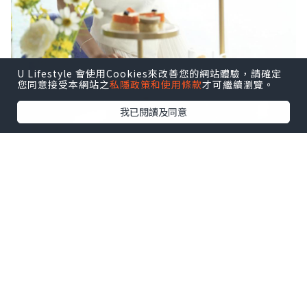
U Lifestyle 會使用Cookies來改善您的網站體驗，請確定
您同意接受本網站之
私隱政策和使用條款
才可繼續瀏覽。
我已閱讀及同意
今次Cucina首度聯乘韓國頂級護膚品牌
THE WHOO，將天氣丹系列嘅養顏成分—
人參、紅棗、杞子、梔子花、芝麻等融入
11款鹹甜美點，用典雅白金色茶架盛載，
部分仲綴以金箔👑，奢華程度直逼皇后級