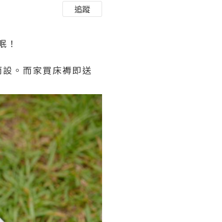
追蹤
眠！
嘅你而設。而家買床褥即送