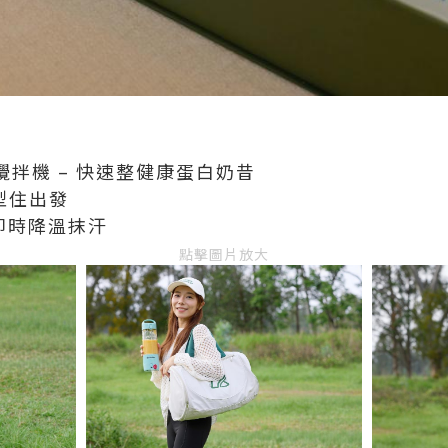
️ 便攜攪拌機 – 快速整健康蛋白奶昔
 型住出發
動後即時降溫抹汗
點擊圖片放大