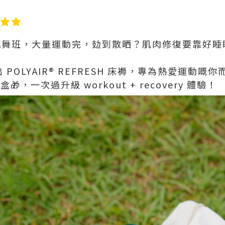
，教完跳舞班，大量運動完，攰到散晒？肌肉修復要靠好睡
出 POLYAIR®️ REFRESH 床褥，專為熱愛運動
盒🎁，一次過升級 workout + recovery 體驗！