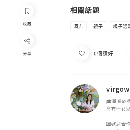
相關話題
收藏
酒店
親子
親子活
0個讚好
分享
virgo
🎓畢業於
育有一女兒
------------
💌歡迎合作/