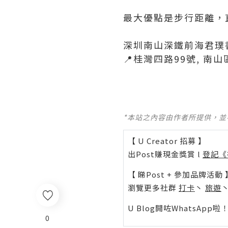
最大優點是步行距離，直
深圳南山深鐵前海君璞
📍桂灣四路99號, 南山
*本站之內容由作者所提供，
【 U Creator 招募 】
出Post賺現金獎賞 l
登記《
【 睇Post + 參加品牌活動 
瀏覽更多社群
打卡
丶
旅遊
U Blog開咗WhatsAp
0