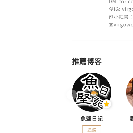
DM  for co
💜IG: virg
📕小紅書：小
📧virgow
推薦博客
沙米旅行手帖 Somewhere Journal
魚堅日記
追蹤
追蹤