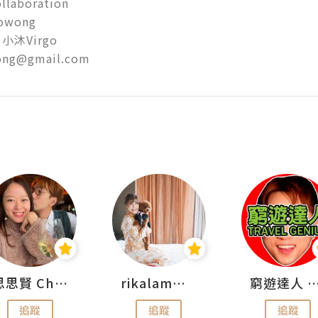
llaboration

owong 

沐Virgo

ong@gmail.com
思思賢 ChillMyBabe
rikalammm
窮遊達人 Mr.TravelGe
追蹤
追蹤
追蹤