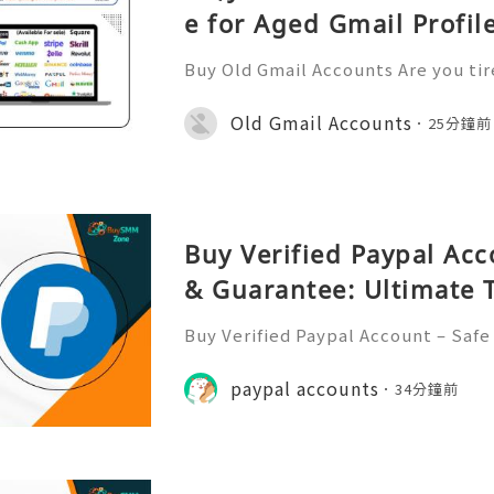
e for Aged Gmail Profil
Buy Old Gmail Accounts Are you tir
accounts for various reasons? Is a
ost? Look no further; Buy old Gmail
Old Gmail Accounts
25分鐘前
olution for you! Also
Buy Verified Paypal Acc
& Guarantee: Ultimate 
Buy Verified Paypal Account – Safe
ate Trust Are you looking to buy a 
ut worried about safety and reliab
paypal accounts
34分鐘前
any people want a secu