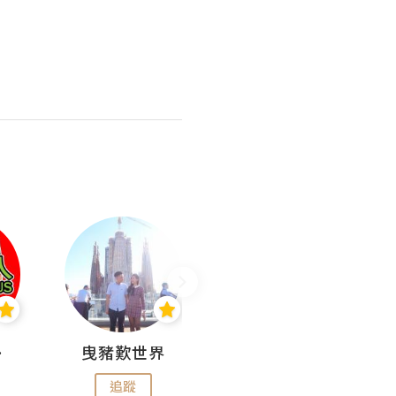
nius
曳豬歎世界
Koalascities (^O^)! @ UTravel
追蹤
追蹤