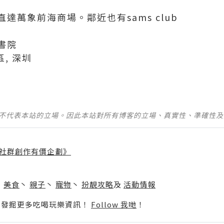
達萬象前海商場。鄰近也有sams club
書院
區, 深圳
並不代表本站的立場。因此本站對所有博客的立場、真實性、準確性
社群創作有價企劃》
】
丶
美食
丶
親子
丶
寵物
丶
扮靚攻略
及
活動情報
p啦！發掘更多吃喝玩樂資訊！
Follow 我哋
！