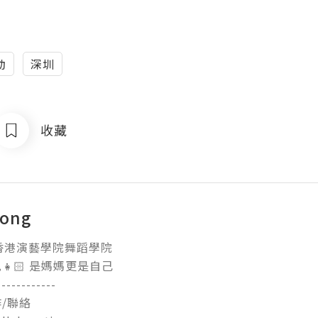
動
深圳
收藏
wong
香港演藝學院舞蹈學院

🏻 是媽媽更是自己

-----------

聯絡
