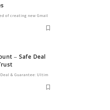
es
ed of creating new Gmail
 new Gmail account being l
 account is the perfect s
ount – Safe Deal
Trust
 Deal & Guarantee: Ultim
verified PayPal account b
ility? You’re not alone. M