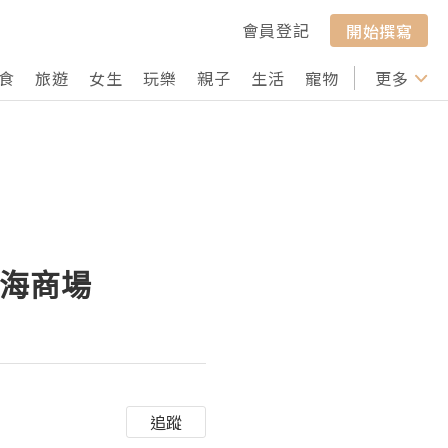
會員登記
開始撰寫
食
旅遊
女生
玩樂
親子
生活
寵物
行山
更多
打卡
前海商場
追蹤