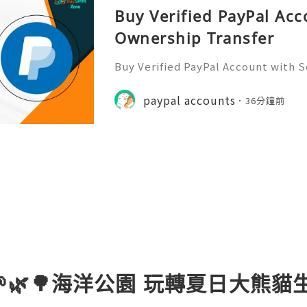
Buy Verified PayPal Acc
Ownership Transfer
Buy Verified PayPal Account with 
Are you ready to take your online t
vel? Buying a verified PayPal acco
paypal accounts
36分鐘前
other, safer payments
🌱🌿🌳海洋公園 玩轉夏日大熊