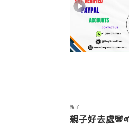
親子
親子好去處🐼