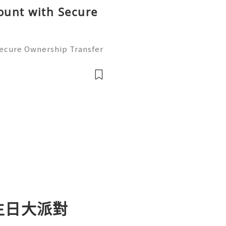
ount with Secure
Secure Ownership Transfer
ransactions to the next le
unt can open doors to smo
貓生日大派對