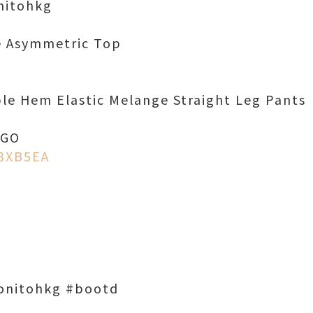
nitohkg
e Asymmetric Top
le Hem Elastic Melange Straight Leg Pants
RGO
43XB5EA
onitohkg #bootd