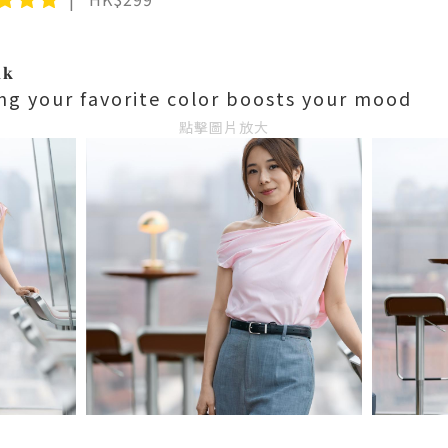
𝐤
ng your favorite color boosts your mood
點擊圖片放大