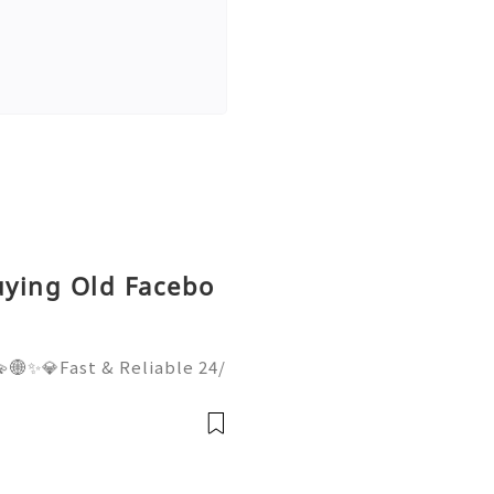
uying Old Facebo
🌐✨💎Fast & Reliable 24/
hatsApp :+1 (506) 541-77
italhub 💫💎💲💫🌐✨💎Dis
Email:usadigitalhubsell@g