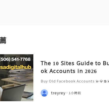
薦
The 10 Sites Guide to B
ok Accounts in 2026
Buy Old Facebook Accounts 💫💎💲
7 Customer Support 💫💎💲💫🌐✨💎W
68 💫💎💲💫🌐✨💎Telegram: @usadig
treyrey
1小時前
cord: usadigitalhub 💫💎💲💫🌐✨💎