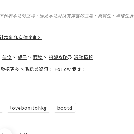
並不代表本站的立場。因此本站對所有博客的立場、真實性、準確性
社群創作有價企劃》
】
丶
美食
丶
親子
丶
寵物
丶
扮靚攻略
及
活動情報
p啦！發掘更多吃喝玩樂資訊！
Follow 我哋
！
lovebonitohkg
bootd