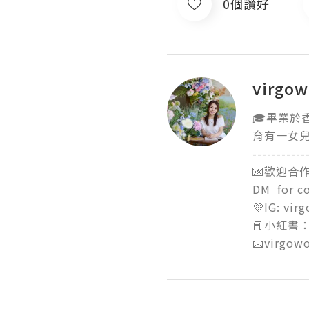
0個讚好
virgo
🎓畢業於
育有一女兒
------------
💌歡迎合作/
DM  for co
💜IG: virg
📕小紅書：小
📧virgow