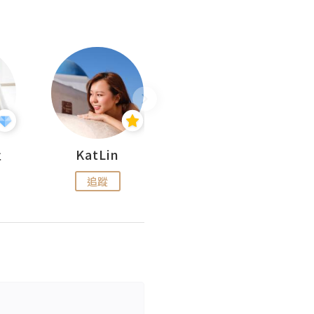
杜
KatLin
Missmiki 米奇小姐
追蹤
追蹤