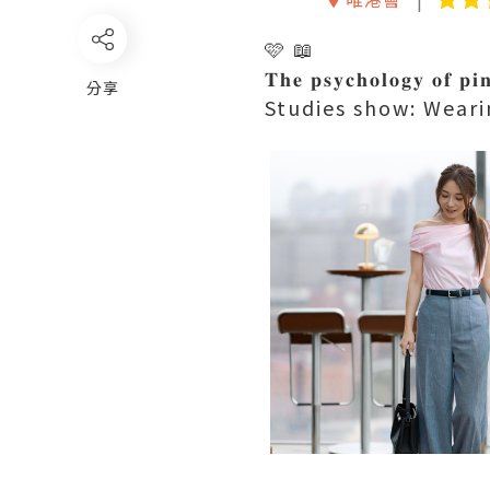
🩷 📖
𝐓𝐡𝐞 𝐩𝐬𝐲𝐜𝐡𝐨𝐥𝐨𝐠𝐲 𝐨𝐟 𝐩𝐢
分享
Studies show: Weari