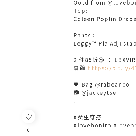
Ootd from @lovebo
Top:
Coleen Poplin Drap
Pants :
Leggy™ Pia Adjustab
2 件85折😍 ： LBXVI
🛒🛍️
https://bit.ly/
🖤 Bag @rabeanco
📷 @jackeytse
.
#女生穿搭
#lovebonito #loveb
0