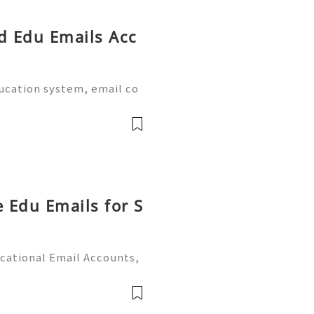
ed Edu Emails Acc
ducation system, email co
al part of academic life.
e world provide dedicate
e Edu Emails for S
cational Email Accounts,
s (2026) 💫💎💲💫🌐✨💎Fast
 💫💎💲💫🌐✨💎WhatsApp :
legram: @u