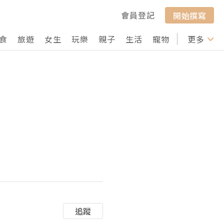
會員登記
開始撰寫
食
旅遊
女生
玩樂
親子
生活
寵物
行山
更多
打卡
追蹤