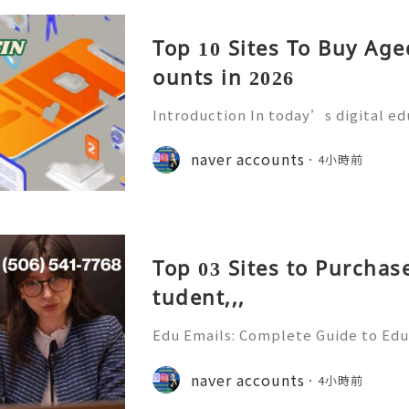
Top 10 Sites To Buy Ag
ounts in 2026
Introduction In today’s digital e
mmunication has become an essenti
Educational institutions around th
naver accounts
4小時前
d email accounts to stude
Top 03 Sites to Purchas
tudent,,,
Edu Emails: Complete Guide to Edu
Benefits, Security & Best Practice
& Reliable 24/7 Customer Support
naver accounts
4小時前
+1 (506) 541-7768 💫💎💲💫🌐✨💎Te