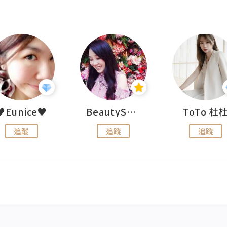
♥Eunice♥
BeautySearch
ToTo 杜
追蹤
追蹤
追蹤