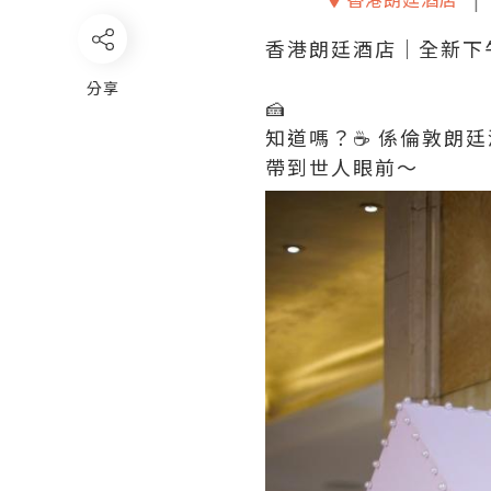
香港朗廷酒店｜全新下午
分享
🍰
知道嗎？☕️ 係倫敦朗
帶到世人眼前～