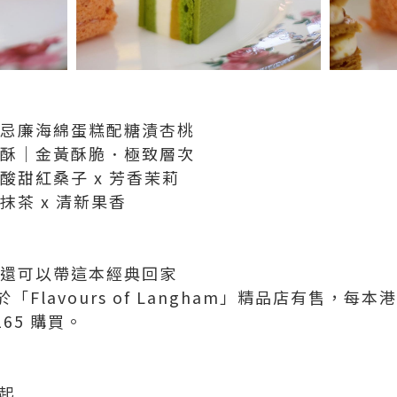
仁忌廉海綿蛋糕配糖漬杏桃
層酥｜金黃酥脆．極致層次
酸甜紅桑子 x 芳香茉莉
抹茶 x 清新果香
，還可以帶這本經典回家
Flavours of Langham」精品店有售，每本
65 購買。
日起