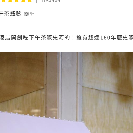
茶體驗 📖✨
廷酒店開創咗下午茶嘅先河的！擁有超過160年歷史