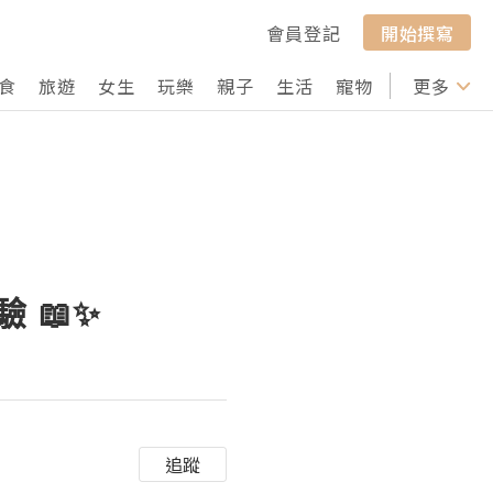
會員登記
開始撰寫
食
旅遊
女生
玩樂
親子
生活
寵物
行山
更多
打卡
驗 📖✨
追蹤