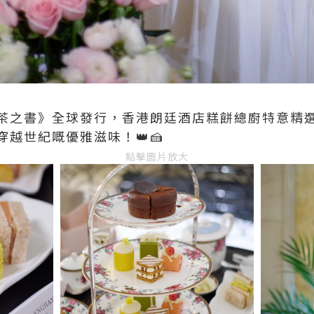
茶之書》全球發行，香港朗廷酒店糕餅總廚特意精
越世紀嘅優雅滋味！👑🍰
點擊圖片放大