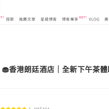
探索
推薦文章
星級博客
博客專享
VLOG
美
tea 🧁香港朗廷酒店｜全新下午茶體
HK$404