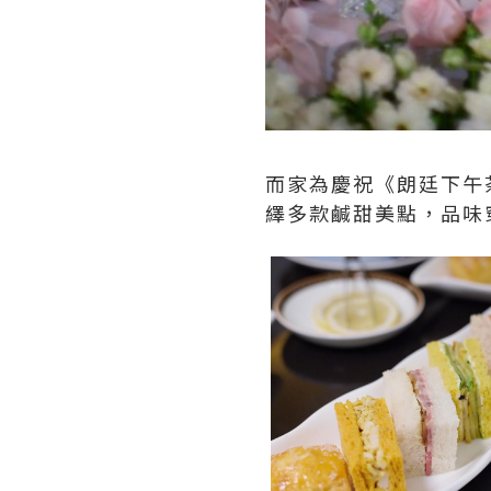
而家為慶祝《朗廷下午
繹多款鹹甜美點，品味穿