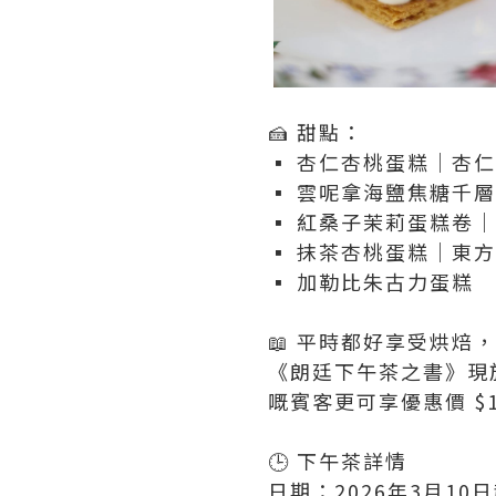
🍰 甜點：
▪️ 杏仁杏桃蛋糕｜杏
▪️ 雲呢拿海鹽焦糖千
▪️ 紅桑子茉莉蛋糕卷｜
▪️ 抹茶杏桃蛋糕｜東方
▪️ 加勒比朱古力蛋糕
📖 平時都好享受烘焙
《朗廷下午茶之書》現於「
嘅賓客更可享優惠價 $1
🕒 下午茶詳情
日期：2026年3月10