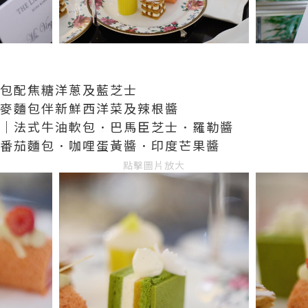
麵包配焦糖洋蔥及藍芝士
全麥麵包伴新鮮西洋菜及辣根醬
文治｜法式牛油軟包．巴馬臣芝士．羅勒醬
治｜番茄麵包．咖哩蛋黃醬．印度芒果醬
點擊圖片放大