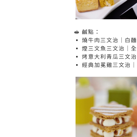
🥪 鹹點：
▪️ 燒牛肉三文治｜白
▪️ 煙三文魚三文治｜
▪️ 烤意大利青瓜三
▪️ 經典加冕雞三文