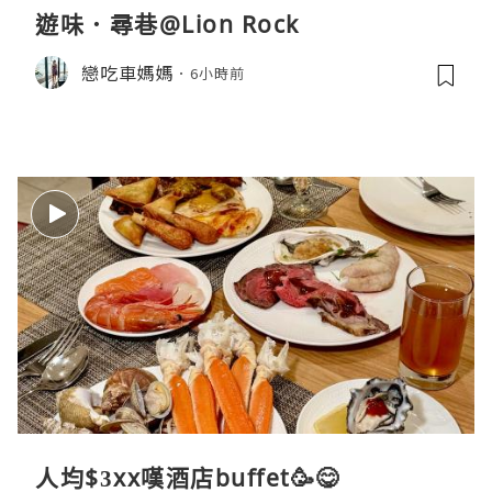
遊味．尋巷@Lion Rock
戀吃車媽媽
6小時前
人均$3xx嘆酒店buffet🥳😋