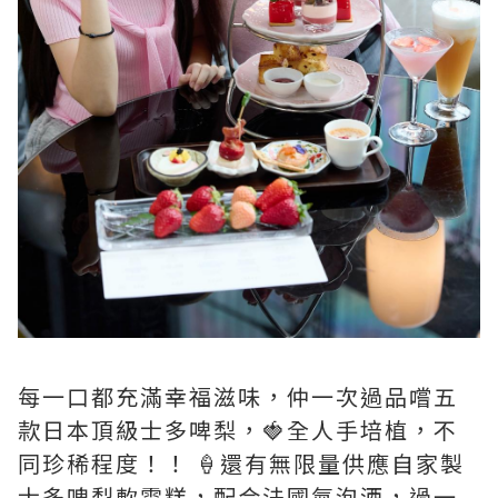
每一口都充滿幸福滋味，仲一次過品嚐五
款日本頂級士多啤梨，🍓全人手培植，不
同珍稀程度！！ 🍦還有無限量供應自家製
士多啤梨軟雪糕，配合法國氣泡酒，過一