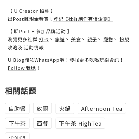
【 U Creator 招募 】
出Post賺現金獎賞 l
登記《社群創作有價企劃》
【 睇Post + 參加品牌活動 】
瀏覽更多社群
打卡
丶
旅遊
丶
美食
丶
親子
丶
寵物
丶
扮靚
攻略
及
活動情報
U Blog開咗WhatsApp啦！發掘更多吃喝玩樂資訊！
Follow 我哋
！
相關話題
自助餐
放題
火鍋
Afternoon Tea
下午茶
西餐
下午茶 HighTea
尖沙咀