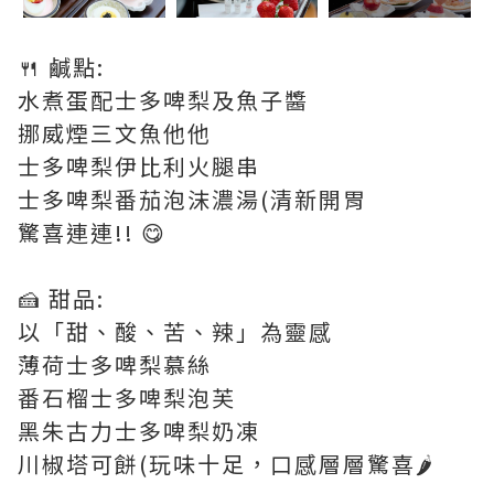
🍴 鹹點:
水煮蛋配士多啤梨及魚子醬
挪威煙三文魚他他
士多啤梨伊比利火腿串
士多啤梨番茄泡沫濃湯(清新開胃
驚喜連連!! 😋
🍰 甜品:
以「甜、酸、苦、辣」為靈感
薄荷士多啤梨慕絲
番石榴士多啤梨泡芙
黑朱古力士多啤梨奶凍
川椒塔可餅(玩味十足，口感層層驚喜🌶️