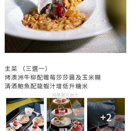
主菜 （三選一）
烤澳洲牛柳配雜莓莎莎醤及玉米糊
清酒鮑魚配龍蝦汁增低升糖米
點擊圖片放大
+2