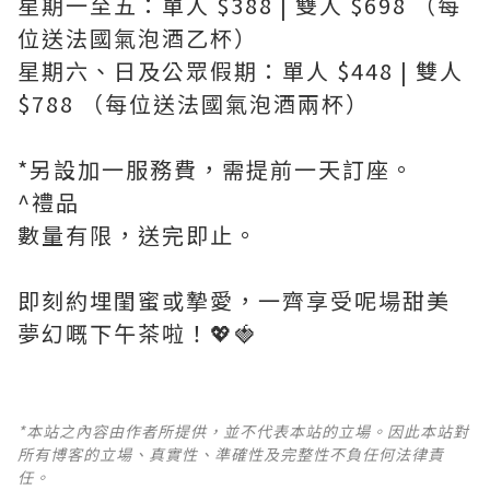
星期一至五：單人 $388 | 雙人 $698 （每
位送法國氣泡酒乙杯）
星期六、日及公眾假期：單人 $448 | 雙人
$788 （每位送法國氣泡酒兩杯）
*另設加一服務費，需提前一天訂座。
^禮品
數量有限，送完即止。
即刻約埋閨蜜或摯愛，一齊享受呢場甜美
夢幻嘅下午茶啦！💖🍓
*本站之內容由作者所提供，並不代表本站的立場。因此本站對
所有博客的立場、真實性、準確性及完整性不負任何法律責
任。