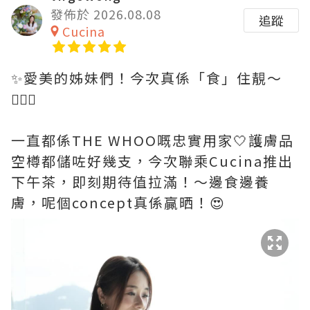
發佈於 2026.08.08
追蹤
Cucina
✨愛美的姊妹們！今次真係「食」住靚～
💆🏻‍♀️
一直都係THE WHOO嘅忠實用家🤍護膚品
空樽都儲咗好幾支，今次聯乘Cucina推出
下午茶，即刻期待值拉滿！～邊食邊養
膚，呢個concept真係贏晒！😍