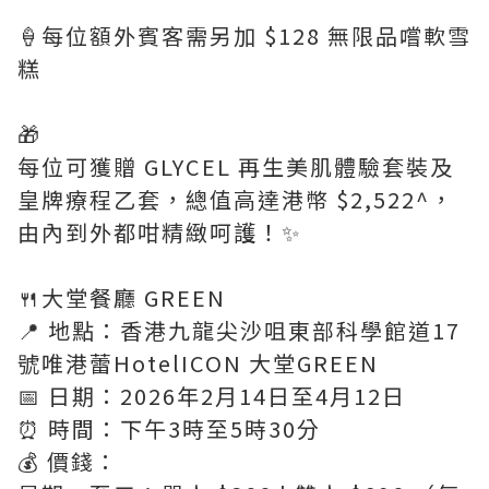
🍦每位額外賓客需另加 $128 無限品嚐軟雪
糕
🎁
每位可獲贈 GLYCEL 再生美肌體驗套裝及
皇牌療程乙套，總值高達港幣 $2,522^，
由內到外都咁精緻呵護！✨
🍴大堂餐廳 GREEN
📍 地點：香港九龍尖沙咀東部科學館道17
號唯港蕾HotelICON 大堂GREEN
📅 日期：2026年2月14日至4月12日
⏰ 時間：下午3時至5時30分
💰 價錢：