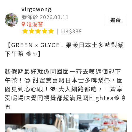
virgowong
發佈於 2026.03.11
追蹤
唯港薈
HK$388
【GREEN x GLYCEL 果漾日本士多啤梨祭
下午茶 🍓✨】
趁假期最好就係同囡囡一齊去嘆返個靚下
午茶！😍 甜蜜驚喜嘅日本士多啤梨祭，囡
囡見到心心眼！💖 大人細路都啱，一齊享
受呢場味覺同視覺都超滿足嘅hightea🍓🍦
🍴