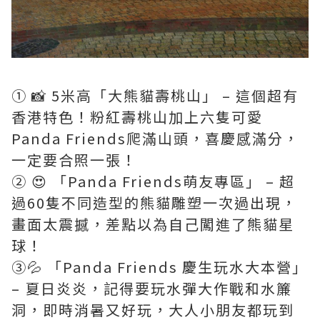
① 📸 5米高「大熊貓壽桃山」 – 這個超有
香港特色！粉紅壽桃山加上六隻可愛
Panda Friends爬滿山頭，喜慶感滿分，
一定要合照一張！
② 😍 「Panda Friends萌友專區」 – 超
過60隻不同造型的熊貓雕塑一次過出現，
畫面太震撼，差點以為自己闖進了熊貓星
球！
③💦 「Panda Friends 慶生玩水大本營」
– 夏日炎炎，記得要玩水彈大作戰和水簾
洞，即時消暑又好玩，大人小朋友都玩到