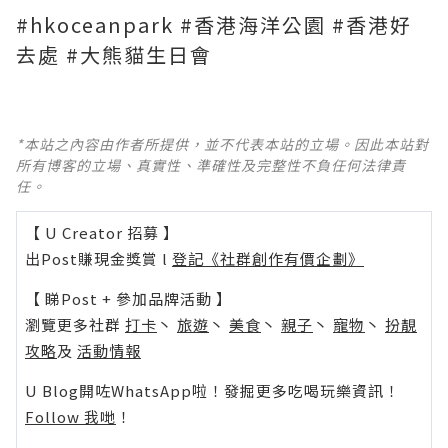
#hkoceanpark #香港海洋公園 #香港好
去處 #大熊貓生日會
*本站之內容由作者所提供，並不代表本站的立場。因此本站對
所有博客的立場、真實性、準確性及完整性不負任何法律責
任。
【 U Creator 招募 】
出Post賺現金獎賞 l
登記《社群創作有價企劃》
【 睇Post + 參加品牌活動 】
瀏覽更多社群
打卡
丶
旅遊
丶
美食
丶
親子
丶
寵物
丶
扮靚
攻略
及
活動情報
U Blog開咗WhatsApp啦！發掘更多吃喝玩樂資訊！
Follow 我哋
！