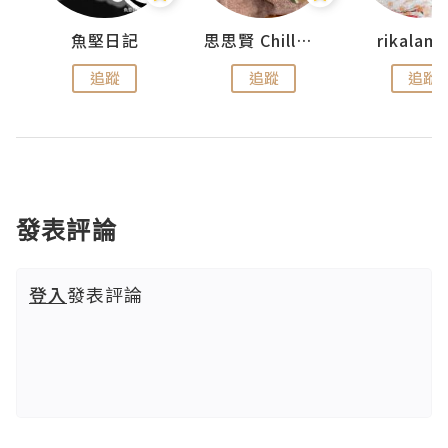
urnal
魚堅日記
思思賢 ChillMyBabe
rikala
追蹤
追蹤
追蹤
發表評論
登入
發表評論