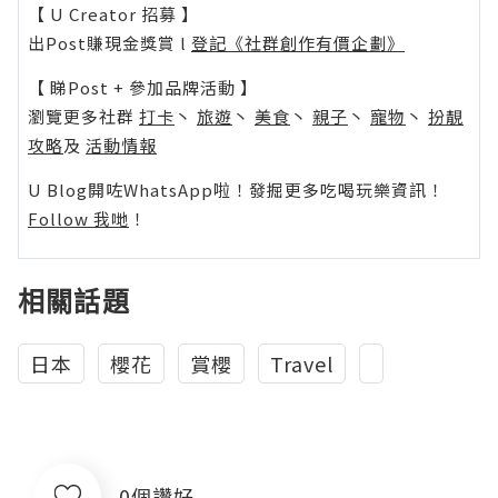
【 U Creator 招募 】
出Post賺現金獎賞 l
登記《社群創作有價企劃》
【 睇Post + 參加品牌活動 】
瀏覽更多社群
打卡
丶
旅遊
丶
美食
丶
親子
丶
寵物
丶
扮靚
攻略
及
活動情報
U Blog開咗WhatsApp啦！發掘更多吃喝玩樂資訊！
Follow 我哋
！
相關話題
日本
櫻花
賞櫻
Travel
0個讚好