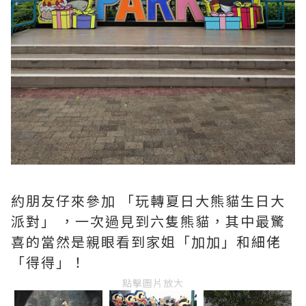
約朋友仔來參加 「玩轉夏日大熊貓生日大
派對」 ，一次過見到六隻熊貓，其中最驚
喜的當然是親眼看到家姐「加加」和細佬
「得得」！
點擊圖片放大