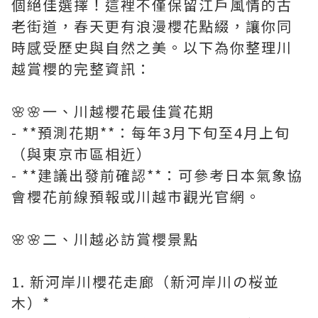
個絕佳選擇！這裡不僅保留江戶風情的古
老街道，春天更有浪漫櫻花點綴，讓你同
時感受歷史與自然之美。以下為你整理川
越賞櫻的完整資訊：
🌸🌸一、川越櫻花最佳賞花期
- **預測花期**：每年3月下旬至4月上旬
（與東京市區相近）
- **建議出發前確認**：可參考日本氣象協
會櫻花前線預報或川越市觀光官網。
🌸🌸二、川越必訪賞櫻景點
1. 新河岸川櫻花走廊（新河岸川の桜並
木）*