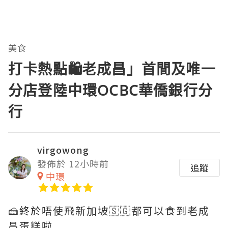
美食
打卡熱點🛍️老成昌」首間及唯一
分店登陸中環OCBC華僑銀行分
行
virgowong
發佈於 12小時前
追蹤
中環
🍰終於唔使飛新加坡🇸🇬都可以食到老成
昌蛋糕啦