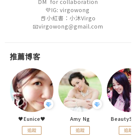
DM  for collaboration

💜IG: virgowong 

📕小紅書：小沐Virgo

📧virgowong@gmail.com
推薦博客
h 夏沫
♥Eunice♥
Amy Ng
追蹤
追蹤
追蹤