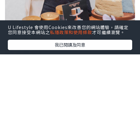
U Lifestyle 會使用Cookies來改善您的網站體驗，請確定
您同意接受本網站之
私隱政策和使用條款
才可繼續瀏覽。
我已閱讀及同意
今個夏天，新加坡人氣糕點品牌「老成
昌」首間及唯一分店登陸中環OCBC華僑銀
行分行🏦💫
仲推出期間限定新品——
🔷 椰香蝶豆花蛋糕
天然蝶豆花調出夢幻藍色，配淡淡椰子清