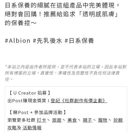
日系保養的細膩在這組產品中完美體現，
絕對會回購！推薦給追求「透明感肌膚」
的保養控～
#Albion #先乳後水 #日系保養
*本站之內容由作者所提供，並不代表本站的立場。因此本站對
所有博客的立場、真實性、準確性及完整性不負任何法律責
任。
【 U Creator 招募 】
出Post賺現金獎賞 l
登記《社群創作有價企劃》
【 睇Post + 參加品牌活動 】
瀏覽更多社群
打卡
丶
旅遊
丶
美食
丶
親子
丶
寵物
丶
扮靚
攻略
及
活動情報