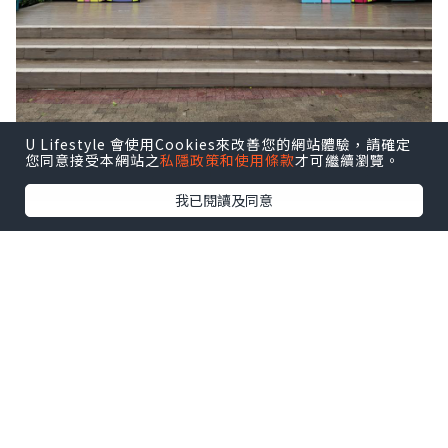
U Lifestyle 會使用Cookies來改善您的網站體驗，請確定
您同意接受本網站之
私隱政策和使用條款
才可繼續瀏覽。
我已閱讀及同意
約朋友仔來參加 「玩轉夏日大熊貓生日大
派對」 ，一次過見到六隻熊貓，其中最驚
喜的當然是親眼看到家姐「加加」和細佬
「得得」！
點擊圖片放大