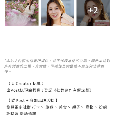
+2
*本站之內容由作者所提供，並不代表本站的立場。因此本站對
所有博客的立場、真實性、準確性及完整性不負任何法律責
任。
【 U Creator 招募 】
出Post賺現金獎賞 l
登記《社群創作有價企劃》
【 睇Post + 參加品牌活動 】
瀏覽更多社群
打卡
丶
旅遊
丶
美食
丶
親子
丶
寵物
丶
扮靚
攻略
及
活動情報