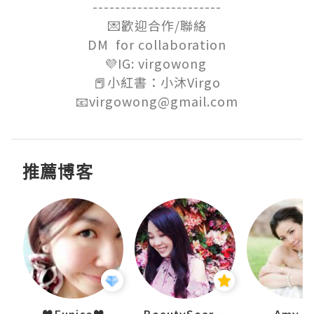
-----------------------

💌歡迎合作/聯絡

DM  for collaboration

💜IG: virgowong 

📕小紅書：小沐Virgo

📧virgowong@gmail.com
推薦博客
h 夏沫
♥Eunice♥
BeautySearch
Amy N