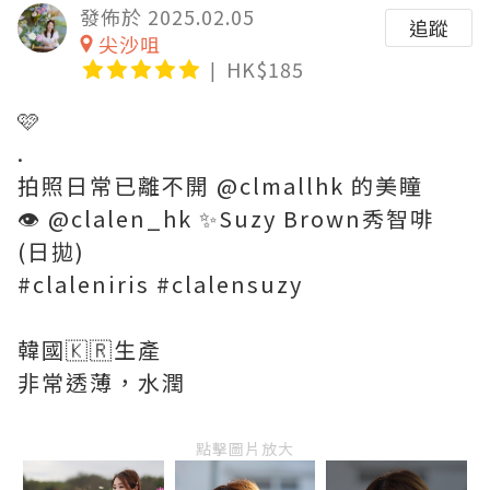
發佈於 2025.02.05
追蹤
尖沙咀
HK$185
🩷
.
拍照日常已離不開 @clmallhk 的美瞳
👁️ @clalen_hk ✨Suzy Brown秀智啡
(日拋)
#claleniris #clalensuzy
韓國🇰🇷生產
非常透薄，水潤
點擊圖片放大