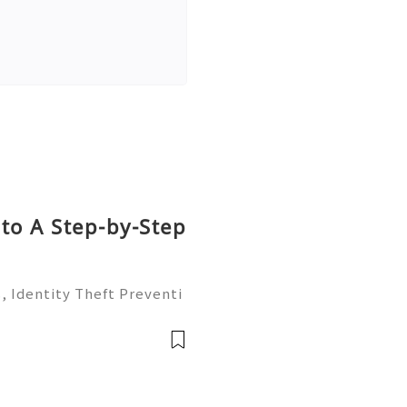
to A Step-by-Step
, Identity Theft Preventi
ntroduction Social Securit
onal identifiers in the Un