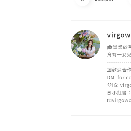
virgo
🎓畢業於
育有一女兒
------------
💌歡迎合作/
DM  for co
💜IG: virg
📕小紅書：小
📧virgow