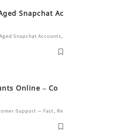
 Aged Snapchat Ac
 Aged Snapchat Accounts,
sks, privacy concerns, own
ion, and safer Snapchat m
nts Online – Co
tomer Support — Fast, Re
WhatsApp: +1 (506) 541-77
alhub 🎮✨💎🌐🚀⭐ Discor
usadigital