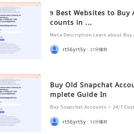
9 Best Websites to Buy
counts in ...
Meta Description Learn about Buy
including account age, security ri
ership, recovery, account protect
rt56yrt5y
27分鐘前
anagement practices in 20
Buy Old Snapchat Accou
mplete Guide In
Buy Snapchat Accounts ✨ 24/7 Cus
liable & Always Ready 📲✨💎🌐🚀⭐ 
68 ✈️✨💎🌐🚀⭐ Telegram: @usadigit
rt56yrt5y
32分鐘前
d: usadigitalhub 📧✨💎🌐🚀⭐ Email: 