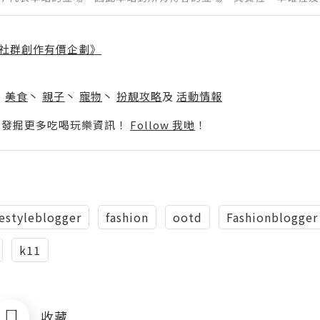
社群創作有價企劃》
】
丶
美食
丶
親子
丶
寵物
丶
扮靚攻略
及
活動情報
p啦！發掘更多吃喝玩樂資訊！
Follow 我哋
！
festyleblogger
fashion
ootd
Fashionblogger
k11
收藏