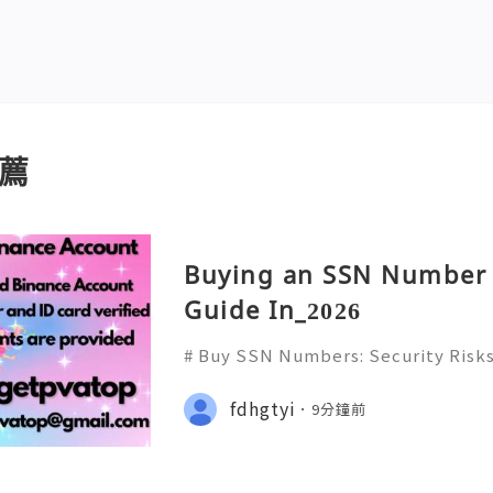
薦
Buying an SSN Number 
Guide In_2026
# Buy SSN Numbers: Security Risks
on & Safe Alternatives in 2026 ## I
y numbers are highly sensitive pers
fdhgtyi
9分鐘前
ited States. They ca