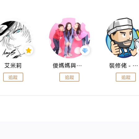
艾米莉
儍媽媽與兩隻小魔怪之家
裝修佬 - 香港一站式網上裝修平台
追蹤
追蹤
追蹤