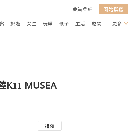
會員登記
開始撰寫
食
旅遊
女生
玩樂
親子
生活
寵物
行山
更多
打卡
陸K11 MUSEA
追蹤