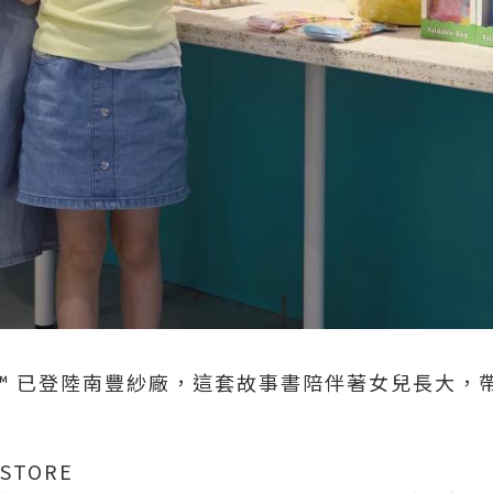
le Miss™️ 已登陸南豐紗廠，這套故事書陪伴著女兒長
STORE