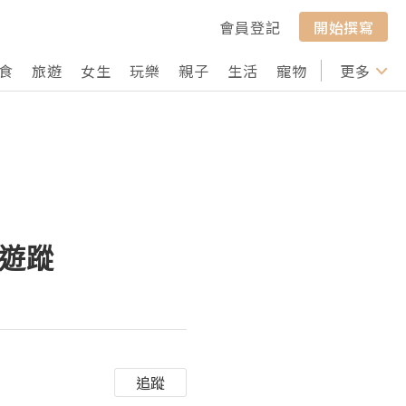
會員登記
開始撰寫
食
旅遊
女生
玩樂
親子
生活
寵物
行山
更多
打卡
廠遊蹤
追蹤