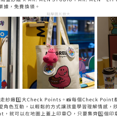
單據，免費換領。
點擊圖片放大
紗廠5️⃣大Check Points。📸每個Check P
愛角色互動，以輕鬆的方式讓孩童學習理解情感，
oint，就可以在地圖上蓋上印章💮，只要集齊5️⃣