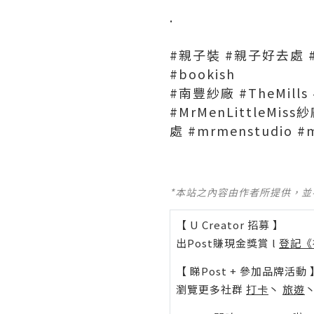
.
#親子裝 #親子好去處 #親
#bookish
#南豐紗廠 #TheMills
#MrMenLittleMi
處 #mrmenstudio #m
*本站之內容由作者所提供，
【 U Creator 招募 】
出Post賺現金獎賞 l
登記《
【 睇Post + 參加品牌活動 
瀏覽更多社群
打卡
丶
旅遊