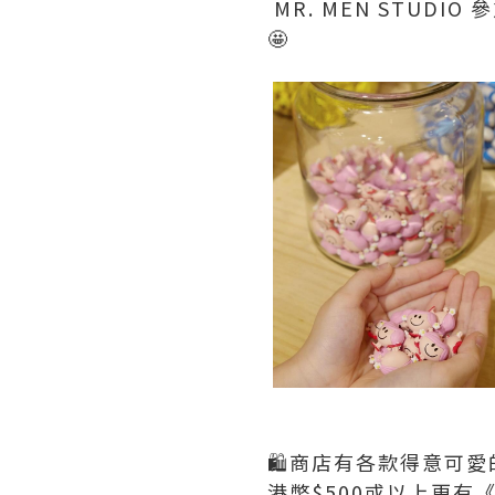
MR. MEN STUDIO 
🤩
🛍️商店有各款得意可愛
港幣$500或以上更有《南豐