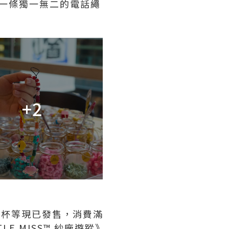
作坊，製作一條獨一無二的電話繩
+2
和陶瓷杯等現已發售，消費滿
TLE MISS™ 紗廠遊蹤》