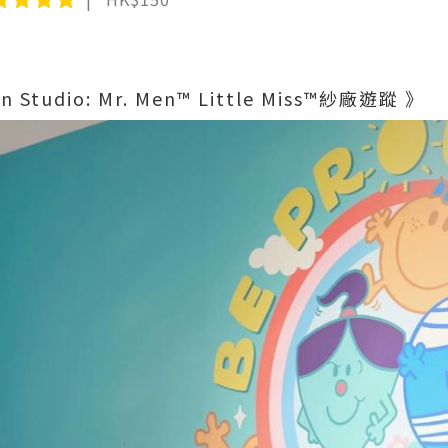
Men Studio: Mr. Men™ Little Miss™紗廠遊蹤 》