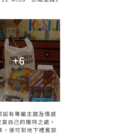
+6
oint都設有專屬主題及情感
欣賞自己的獨特之處。
個印章，便可到地下禮賓部