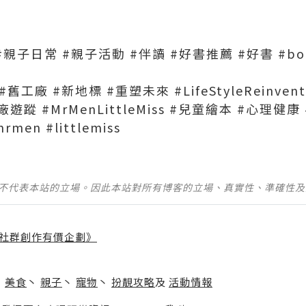
子日常 #親子活動 #伴讀 #好書推薦 #好書 #booki
 #舊工廠 #新地標 #重塑未來 #LifeStyleReinven
ss紗廠遊蹤 #MrMenLittleMiss #兒童繪本 #心理
rmen #littlemiss
並不代表本站的立場。因此本站對所有博客的立場、真實性、準確性
社群創作有價企劃》
】
丶
美食
丶
親子
丶
寵物
丶
扮靚攻略
及
活動情報