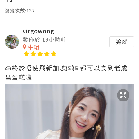
瀏覽次數:137
virgowong
發佈於 19小時前
追蹤
中環
🍰終於唔使飛新加坡🇸🇬都可以食到老成
昌蛋糕啦