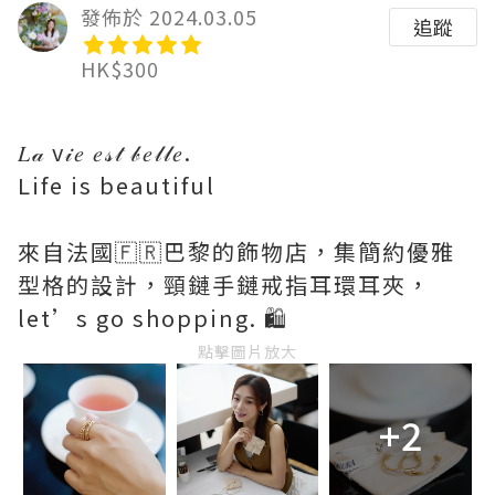
發佈於 2024.03.05
追蹤
HK$300
𝐿𝒶 v𝒾𝑒 𝑒𝓈𝓉 𝒷𝑒𝓁𝓁𝑒.
Life is beautiful
來自法國🇫🇷巴黎的飾物店，集簡約優雅
型格的設計，頸鏈手鏈戒指耳環耳夾，
let’s go shopping. 🛍️
點擊圖片放大
+2