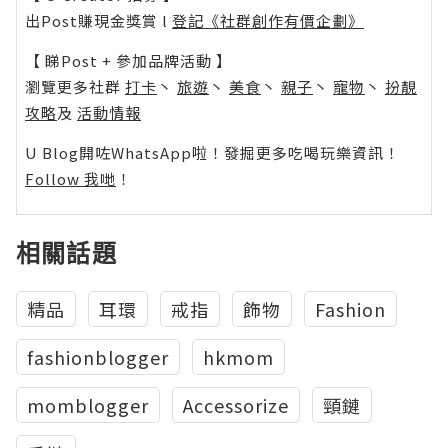
出Post賺現金獎賞 l
登記《社群創作有價企劃》
【 睇Post + 參加品牌活動 】
瀏覽更多社群
打卡
丶
旅遊
丶
美食
丶
親子
丶
寵物
丶
扮靚
攻略
及
活動情報
U Blog開咗WhatsApp啦！發掘更多吃喝玩樂資訊！
Follow 我哋
！
相關話題
精品
耳環
戒指
飾物
Fashion
fashionblogger
hkmom
momblogger
Accessorize
頸鏈