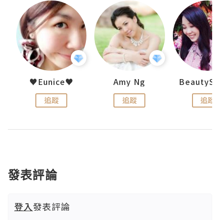
h 夏沫
♥Eunice♥
Amy Ng
追蹤
追蹤
追蹤
發表評論
登入
發表評論