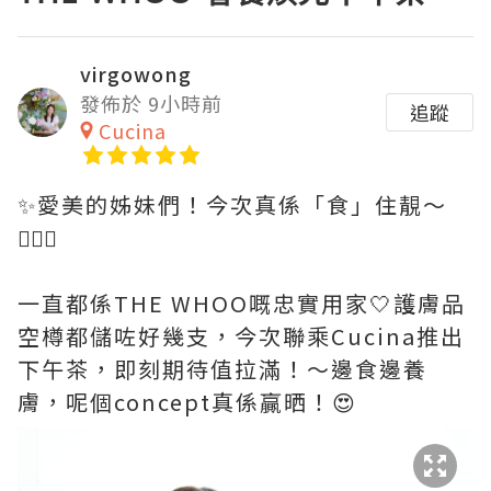
virgowong
發佈於 9小時前
追蹤
Cucina
✨愛美的姊妹們！今次真係「食」住靚～
💆🏻‍♀️
一直都係THE WHOO嘅忠實用家🤍護膚品
空樽都儲咗好幾支，今次聯乘Cucina推出
下午茶，即刻期待值拉滿！～邊食邊養
膚，呢個concept真係贏晒！😍