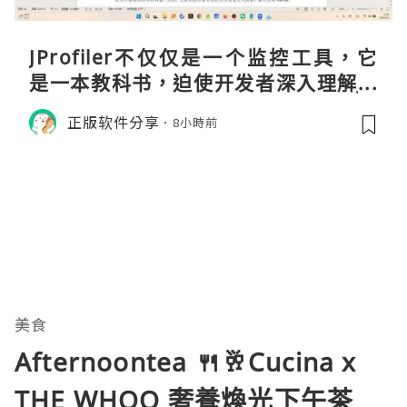
JProfiler不仅仅是一个监控工具，它
是一本教科书，迫使开发者深入理解JV
M的内存模型、垃圾回收机制和并发原
正版软件分享
8小時前
理。通过直观的可视化数据，它将抽象
的性能问题具象化为代码行号。对于一
名追求卓越的Java
美食
Afternoontea 🍴🥂Cucina x
THE WHOO 奢養煥光下午茶