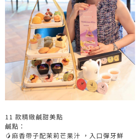
11 款精緻鹹甜美點
鹹點：
🥭麻香帶子配茉莉芒果汁 ，入口彈牙鮮