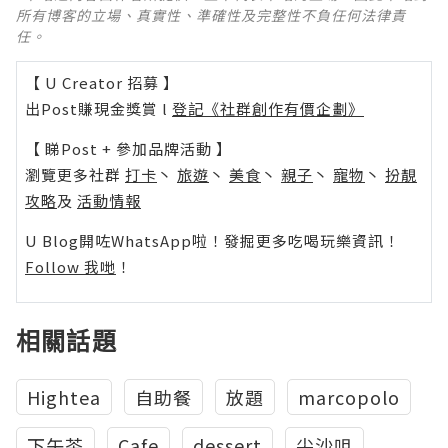
所有博客的立場、真實性、準確性及完整性不負任何法律責
任。
【 U Creator 招募 】
出Post賺現金獎賞 l
登記《社群創作有價企劃》
【 睇Post + 參加品牌活動 】
瀏覽更多社群
打卡
丶
旅遊
丶
美食
丶
親子
丶
寵物
丶
扮靚
攻略
及
活動情報
U Blog開咗WhatsApp啦！發掘更多吃喝玩樂資訊！
Follow 我哋
！
相關話題
Hightea
自助餐
放題
marcopolo
下午茶
Cafe
dessert
尖沙咀