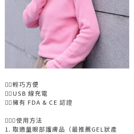
👍🏻輕巧方便
👍🏻USB 線充電
👍🏻擁有 FDA & CE 認證
💁🏻‍♀️使用方法
1. 取適量眼部護膚品（最推薦GEL狀產