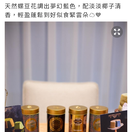
天然蝶豆花調出夢幻藍色，配淡淡椰子清
香，輕盈蓬鬆到好似食緊雲朵☁️💙