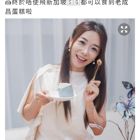
🍰終於唔使飛新加坡🇸🇬都可以食到老成
昌蛋糕啦