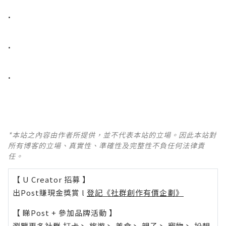
.
.
.
*本站之內容由作者所提供，並不代表本站的立場。因此本站對
所有博客的立場、真實性、準確性及完整性不負任何法律責
任。
【 U Creator 招募 】
出Post賺現金獎賞 l
登記《社群創作有價企劃》
【 睇Post + 參加品牌活動 】
瀏覽更多社群
打卡
丶
旅遊
丶
美食
丶
親子
丶
寵物
丶
扮靚