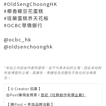
#OldSengChoongHK
#椰香蝶豆花蛋糕
#班蘭蛋糕界天花板
#OCBC華僑銀行
@ocbc_hk
@oldsenchoonghk
*本站之內容由作者所提供，並不代表本站的立場。因此本站對
所有博客的立場、真實性、準確性及完整性不負任何法律責
任。
【 U Creator 招募 】
出Post賺現金獎賞 l
登記《社群創作有價企劃》
【 睇Post + 參加品牌活動 】