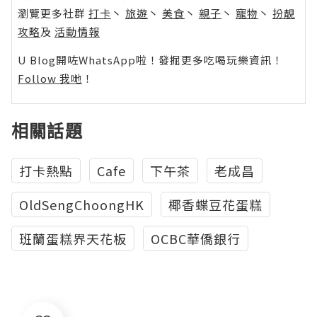
瀏覽更多社群
打卡
丶
旅遊
丶
美食
丶
親子
丶
寵物
丶
扮靚
攻略
及
活動情報
U Blog開咗WhatsApp啦！發掘更多吃喝玩樂資訊！
Follow 我哋
！
相關話題
打卡熱點
Cafe
下午茶
老成昌
OldSengChoongHK
椰香蝶豆花蛋糕
班蘭蛋糕界天花板
OCBC華僑銀行