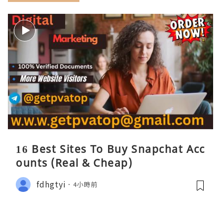
16 Best Sites To Buy Snapchat Acc
ounts (Real & Cheap)
fdhgtyi
4小時前