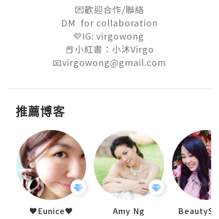
💌歡迎合作/聯絡

DM  for collaboration

💜IG: virgowong 

📕小紅書：小沐Virgo

📧virgowong@gmail.com
推薦博客
h 夏沫
♥Eunice♥
Amy Ng