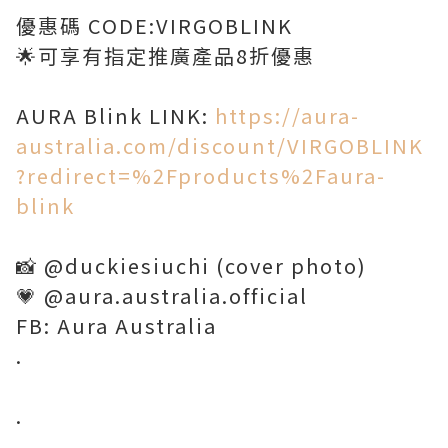
優惠碼 CODE:VIRGOBLINK
🌟可享有指定推廣產品8折優惠
AURA Blink LINK:
https://aura-
australia.com/discount/VIRGOBLINK
?redirect=%2Fproducts%2Faura-
blink
📸 @duckiesiuchi (cover photo)
💗 @aura.australia.official
FB: Aura Australia
.
.