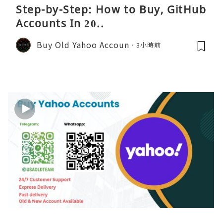
Step-by-Step: How to Buy, GitHub
Accounts In 20..
Buy Old Yahoo Accoun
3小時前