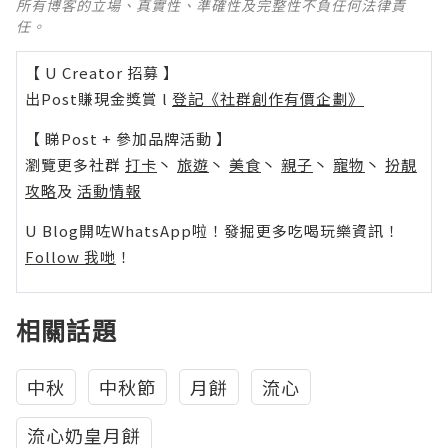
所有博客的立場、真實性、準確性及完整性不負任何法律責
任。
【 U Creator 招募 】
出Post賺現金獎賞 l
登記《社群創作有價企劃》
【 睇Post + 參加品牌活動 】
瀏覽更多社群
打卡
丶
旅遊
丶
美食
丶
親子
丶
寵物
丶
扮靚
攻略
及
活動情報
U Blog開咗WhatsApp啦！發掘更多吃喝玩樂資訊！
Follow 我哋
！
相關話題
中秋
中秋節
月餅
流心
流心奶皇月餅