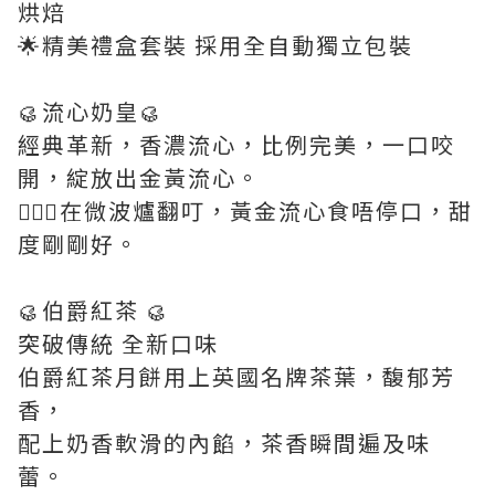
烘焙
🌟精美禮盒套裝 採用全自動獨立包裝
🥮流心奶皇🥮
經典革新，香濃流心，比例完美，一口咬
開，綻放出金黃流心。
💁🏻‍♀️在微波爐翻叮，黃金流心食唔停口，甜
度剛剛好。
🥮伯爵紅茶 🥮
突破傳統 全新口味
伯爵紅茶月餅用上英國名牌茶葉，馥郁芳
香，
配上奶香軟滑的內餡，茶香瞬間遍及味
蕾。