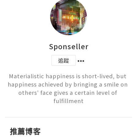
Sponseller
追蹤
Materialistic happiness is short-lived, but 
happiness achieved by bringing a smile on 
others' face gives a certain level of 
fulfillment
推薦博客