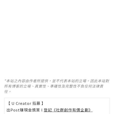
*本站之內容由作者所提供，並不代表本站的立場。因此本站對
所有博客的立場、真實性、準確性及完整性不負任何法律責
任。
【 U Creator 招募 】
出Post賺現金獎賞 l
登記《社群創作有價企劃》