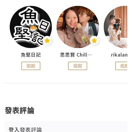
urnal
魚堅日記
思思賢 ChillMyBabe
rikala
追蹤
追蹤
追蹤
發表評論
登入
發表評論