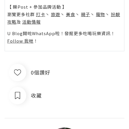
【 睇Post + 參加品牌活動 】
瀏覽更多社群
打卡
丶
旅遊
丶
美食
丶
親子
丶
寵物
丶
扮靚
攻略
及
活動情報
U Blog開咗WhatsApp啦！發掘更多吃喝玩樂資訊！
Follow 我哋
！
0個讚好
收藏