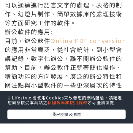
可以通過進行語言文字的處理、表格的制
作、幻燈片制作、簡單數據庫的處理技術
等方面研究工作的軟件。
辦公軟件的應用:
目前，辦公軟件
Online PDF conversion
的應用非常廣泛，從社會統計，到小型會
議記錄，數字化辦公，離不開辦公軟件的
幫助。目前，辦公軟件正朝著簡化操作、
精簡功能的方向發展。廣泛的辦公特性和
關注點與小型軟件的一些更深層次的特性
密切相關。另外，網絡化協同辦公也是辦
U Lifestyle 會使用Cookies來改善您的網站體驗，請確定
公軟件發展的趨勢。
您同意接受本網站之
私隱政策和使用條款
才可繼續瀏覽。
辦公軟件有哪些呢?
我已閱讀及同意
Word
微軟Word是一款文字處理軟件。它被認為