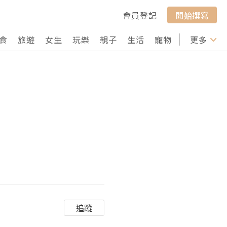
會員登記
開始撰寫
食
旅遊
女生
玩樂
親子
生活
寵物
行山
更多
打卡
追蹤