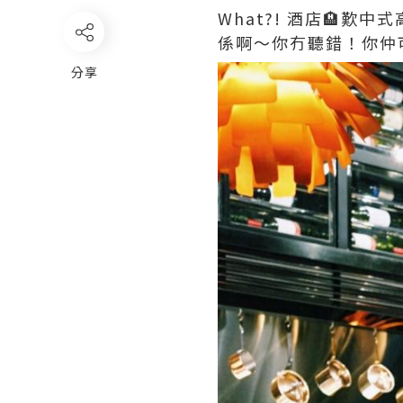
What?! 酒店🏨歎中式
係啊～你冇聽錯！你仲
分享