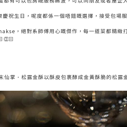
度都有可以包房嘅服務睇波，可以同朋友或者屋企
友一齊慶祝生日，呢度都係一個唔錯嘅選擇，接受包場
makse，絕對系師傅用心嘅傑作，每一道菜都精緻
👏🏻
．芥末仙掌．松露金酥以酥皮包裹酵成金黃酥脆的松