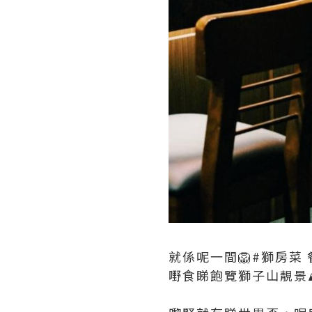
就係呢一間🦁#獅房
嘢食睇飽覽獅子山靚景⛰