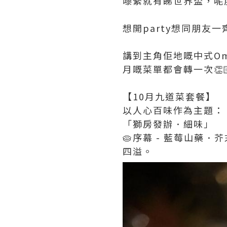
嚟緊就有睇世界盃，呢
想開party想同朋
講到主角佢地嘅中式O
月嘅菜單都會轉一次👏🏻
【10月九道菜套餐】
以人心百味作為主題：
「獅房發辦．細味」
🥧序幕 - 藍莓山藥
四溢。