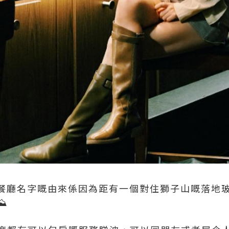
菜 餐廳名字嘅由來係因為距有一個對住獅子山嘅落地
️