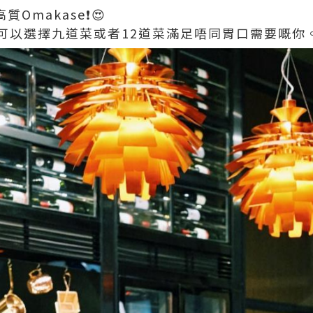
高質Omakase❗😍
可以選擇九道菜或者12道菜滿足唔同胃口需要嘅你