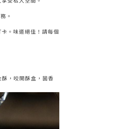
人享受私人空間。
服務。
打卡。味道絕佳！請每個
露金酥，咬開酥盒，菌香