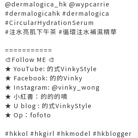
@dermalogica_hk @wypcarrie
#dermalogicahk #dermalogica
#CircularHydrationSerum
#注水亮肌下午茶 #循環注水補濕精華
===========
🎨Follow ME 🎨
★ YouTube: 的式VinkyStyle
★ Facebook: 的的Vinky
★ Instagram: @vinky_wong
★ 小紅書：的的的嘀
★ U blog : 的式VinkyStyle
★ Op：fofoto
#hkkol #hkgirl #hkmodel #hkblogger