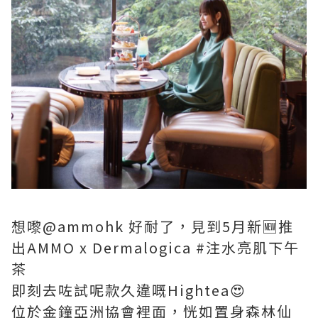
想嚟@ammohk 好耐了，見到5月新🆕推
出AMMO x Dermalogica #注水亮肌下午
茶
即刻去咗試呢款久違嘅Hightea😍
位於金鐘亞洲協會裡面，恍如置身森林仙