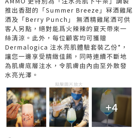
AMMO 更特別為「注水亮肌下午茶」調製
推出香甜的「Summer Breeze」冧酒雞尾
酒及「Berry Punch」 無酒精雞尾酒可供
客人另點，絕對能爲火辣辣的夏天帶來一
絲清涼。此外，每位顧客均可獲贈
Dermalogica 注水亮肌體驗套裝乙份*，
讓您一邊享受精緻佳餚，同時連續不斷地
為肌膚底層注水，令肌膚由內由至外散發
水亮光澤。
點擊圖片放大
+4