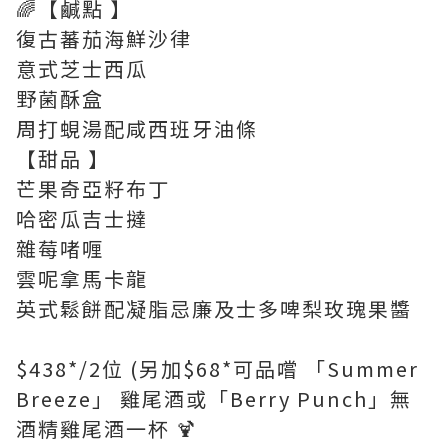
🌈【鹹點 】
復古蕃茄海鮮沙律
意式芝士西瓜
野菌酥盒
周打蜆湯配咸西班牙油條
【甜品 】
芒果奇亞籽布丁
哈密瓜吉士撻
雜莓啫喱
雲呢拿馬卡龍
英式鬆餅配凝脂忌廉及士多啤梨玫瑰果醬
$438*/2位 (另加$68*可品嚐 「Summer
Breeze」 雞尾酒或「Berry Punch」無
酒精雞尾酒一杯 🍹