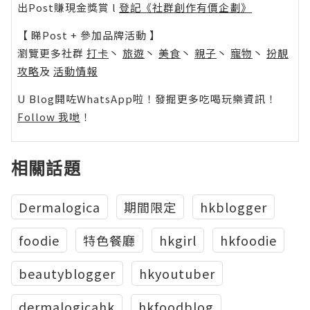
出Post賺現金獎賞 l
登記《社群創作有價企劃》
【 睇Post + 參加品牌活動 】
瀏覽更多社群
打卡
丶
旅遊
丶
美食
丶
親子
丶
寵物
丶
扮靚
攻略
及
活動情報
U Blog開咗WhatsApp啦！發掘更多吃喝玩樂資訊！
Follow 我哋
！
相關話題
Dermalogica
期間限定
hkblogger
foodie
特色餐廳
hkgirl
hkfoodie
beautyblogger
hkyoutuber
dermalogicahk
hkfoodblog