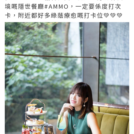
境嘅隱世餐廳#AMMO，一定要係度打次
卡，附近都好多綠蔭療愈嘅打卡位💚💚💚