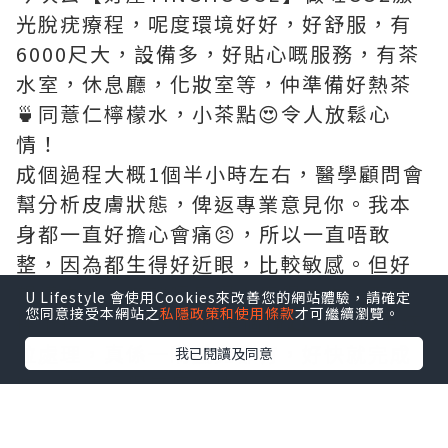
光脫疣療程，呢度環境好好，好舒服，有
6000尺大，設備多，好貼心嘅服務，有茶
水室，休息廳，化妝室等，仲準備好熱茶
🍵同薏仁檸檬水，小茶點😍令人放鬆心
情！
成個過程大概1個半小時左右，醫學顧問會
幫分析皮膚狀態，俾返專業意見你。我本
身都一直好擔心會痛😣，所以一直唔敢
整，因為都生得好近眼，比較敏感。但好
想講真係一啲都唔痛啊！療程前先係面部
U Lifestyle 會使用Cookies來改善您的網站體驗，請確定
您同意接受本網站之
私隱政策和使用條款
才可繼續瀏覽。
搽上鎮痛膏 ，大概敷半個鐘🕰️，之後再逐
粒處理，真係一啲感覺都冇，好快就完成
我已閱讀及同意
咗，成個過程無痛好快！🤗
之後佢地會細心提醒恢復注意事項，俾一
盒消炎膏返去搽，最好記得一星期後先好