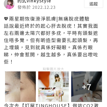
的式VinkyStyle
追蹤
發佈於 2022.12.23
💖兩星期恢復滑淨肌膚|無痛脫疣體驗
話說最近終於的起心肝去脫疣！其實我面
左右兩邊太陽穴都好多疣，平時有頭髮遮
住唔多覺。但有啲造型需要扎起頭髮，再
上埋鏡，見到就真係好礙眼。真係冇眼
睇，仲會惹開，越生越多，真係要出嚟咗
佢！
點擊圖片放大
+7
今次去【奵屋TINGHOUSE】做咗CO2激