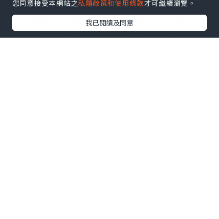
劇集簡介：改編自哪部小說？
您同意接受本網站之
私隱政策和使用條款
才可繼續瀏覽。
《你是遲來的歡喜》改編自顧了之的同名
我已閱讀及同意
小說，原著於晉江文學城連載期間獲得 9.3
高分，收藏量突破 40 萬，被譽為「暗戀文
學的天花板」。故事講述高中時期因誤會
錯過的許淮頌與阮喻，十年後因一場「抄
襲風波」意外重逢，才發現當年的暗戀從
來不是單方面的獨角戲。
原著以細膩的心理描寫著稱，劇版保留小
說核心情感，同時加入職場成長元素，讓
這段跨越十年的感情更具現實共鳴。
導演與主演卡司
導演劉棟（代表作《小歡喜》）
編劇張亞、明書澄
出品華策影視（《三生三世十里桃花》