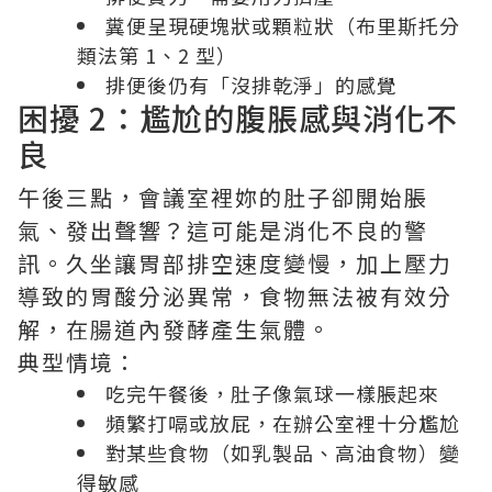
糞便呈現硬塊狀或顆粒狀（布里斯托分
類法第 1、2 型）
排便後仍有「沒排乾淨」的感覺
困擾 2：尷尬的腹脹感與消化不
良
午後三點，會議室裡妳的肚子卻開始脹
氣、發出聲響？這可能是消化不良的警
訊。久坐讓胃部排空速度變慢，加上壓力
導致的胃酸分泌異常，食物無法被有效分
解，在腸道內發酵產生氣體。
典型情境：
吃完午餐後，肚子像氣球一樣脹起來
頻繁打嗝或放屁，在辦公室裡十分尷尬
對某些食物（如乳製品、高油食物）變
得敏感