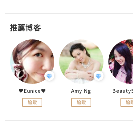
推薦博客
h 夏沫
♥Eunice♥
Amy Ng
追蹤
追蹤
追蹤