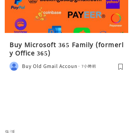
Buy Microsoft 365 Family (formerl
y Office 365)
Buy Old Gmail Accoun
7小時前
生活