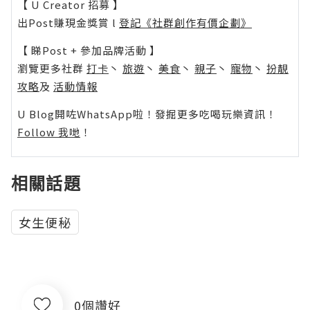
【 U Creator 招募 】
出Post賺現金獎賞 l
登記《社群創作有價企劃》
【 睇Post + 參加品牌活動 】
瀏覽更多社群
打卡
丶
旅遊
丶
美食
丶
親子
丶
寵物
丶
扮靚
攻略
及
活動情報
U Blog開咗WhatsApp啦！發掘更多吃喝玩樂資訊！
Follow 我哋
！
相關話題
女生便秘
0個讚好