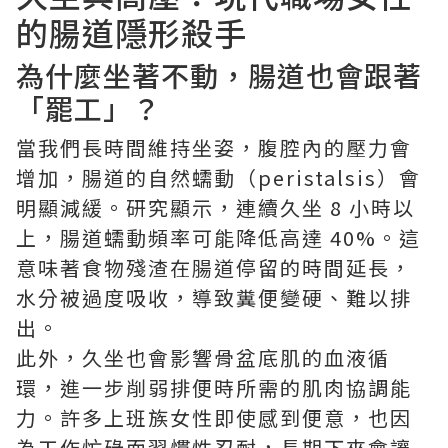
的腸道隱形殺手
為什麼坐著不動，腸道也會跟著
「罷工」？
當我們長時間維持坐姿，腹腔內的壓力會
增加，腸道的自然蠕動（peristalsis）會
明顯減緩。研究顯示，連續久坐 8 小時以
上，腸道蠕動頻率可能降低高達 40%。這
意味著食物殘渣在腸道停留的時間延長，
水分被過度吸收，導致糞便變硬、難以排
出。
此外，久坐也會影響骨盆底肌的血液循
環，進一步削弱排便時所需的肌肉協調能
力。許多上班族女性即使感到便意，也因
為工作忙碌而習慣性忍耐，長期下來會讓