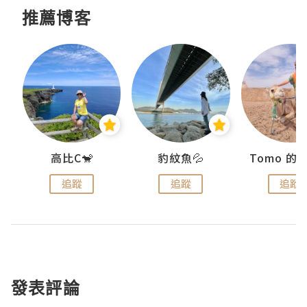
推薦博客
)
高比C🐒
豹紋魚💦
追蹤
追蹤
追蹤
發表評論