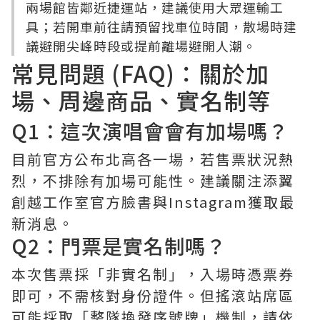
兩場館皆鄰近捷運站，建議使用大眾運輸工
具；若開車前往請預留找車位時間，散場時建
議避開尖峰時段或提前離場避開人潮。
常見問題 (FAQ)：關於加
場、周邊商品、實名制等
Q1：這次演唱會會有加場嗎？
目前官方公布北高各一場，若售票狀況熱
烈，不排除有加場可能性。建議關注添翼
創越工作室官方臉書與Instagram獲取最
新消息。
Q2：門票是實名制嗎？
本次售票採「非實名制」，入場時憑票券
即可，不需核對身份證件。但搖滾站席區
可能採取「整隊換發序號牌」機制，請依