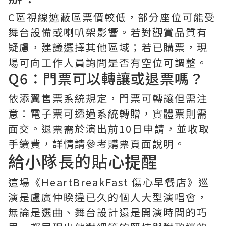
C區視線遮蔽區票價較低，部分座位可能受
舞台設備或喇叭架影響。若對觀賞品質有
疑慮，建議選擇其他區域；若已購票，現
場可向工作人員詢問是否有空位可調整。
Q6：門票可以轉讓或退票嗎？
依添翼售票系統規定，門票可轉讓但需注
意：電子票可透過系統轉贈，實體票則需
面交。退票需於演出前10日申請，並收取
手續費，詳情請參考購票頁面說明。
給小隊長的貼心提醒
這場《HeartBreakFast 傷心早餐店》巡
演是盧廣仲睽違已久的個人大型演唱會，
無論是選曲、舞台設計還是開演時間的巧