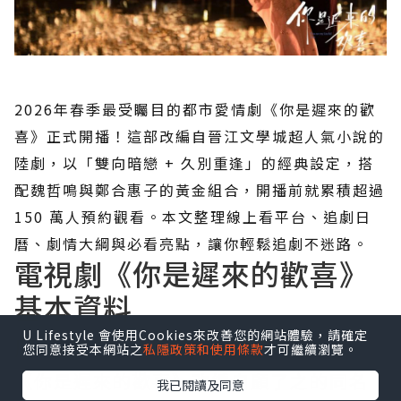
2026年春季最受矚目的都市愛情劇《你是遲來的歡
喜》正式開播！這部改編自晉江文學城超人氣小說的
陸劇，以「雙向暗戀 + 久別重逢」的經典設定，搭
配魏哲鳴與鄭合惠子的黃金組合，開播前就累積超過
150 萬人預約觀看。本文整理線上看平台、追劇日
曆、劇情大綱與必看亮點，讓你輕鬆追劇不迷路。
電視劇《你是遲來的歡喜》
基本資料
U Lifestyle 會使用Cookies來改善您的網站體驗，請確定
劇集簡介：改編自哪部小說？
您同意接受本網站之
私隱政策和使用條款
才可繼續瀏覽。
《你是遲來的歡喜》改編自顧了之的同名
我已閱讀及同意