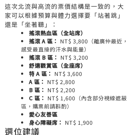
這次北流與高流的票價結構是一致的，大
家可以根據預算與體力選擇要「站著跳」
還是「坐著聽」：
搖滾熱血區（全站席）
搖滾 A 區：
NT$ 3,800（離廣仲最近，
感受最直接的汗水與能量）
搖滾 B 區：
NT$ 3,200
舒適觀賞區（全座席）
特 A 區：
NT$ 3,600
A 區：
NT$ 2,800
B 區：
NT$ 2,200
C 區：
NT$ 1,600（內含部分視線遮蔽
區，購票前請斟酌）
愛心友善區
身心障礙席：
NT$ 1,900
選位建議