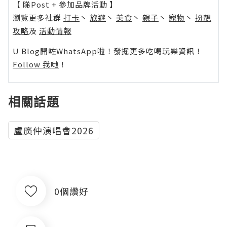
【 睇Post + 參加品牌活動 】
瀏覽更多社群
打卡
丶
旅遊
丶
美食
丶
親子
丶
寵物
丶
扮靚
攻略
及
活動情報
U Blog開咗WhatsApp啦！發掘更多吃喝玩樂資訊！
Follow 我哋
！
相關話題
盧廣仲演唱會2026
0個讚好