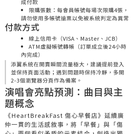
成付款
限購張數：每會員帳號每場次限購4張，
請勿使用多帳號搶票以免被系統判定為異常
付款方式
線上信用卡（VISA、Master、JCB）
ATM虛擬帳號轉帳（訂單成立後24小時
內完成）
添翼系統在開賣瞬間流量極大，建議提前登入
並保持頁面活動；遇到問題時保持冷靜，多開
2-3個瀏覽器分頁作為備案。
演唱會亮點預測：曲目與主
題概念
《HeartBreakFast 傷心早餐店》延續廣
仲一貫的生活感敘事，將「早餐」與「傷
心」兩個看似矛盾的元素結合，創造出獨