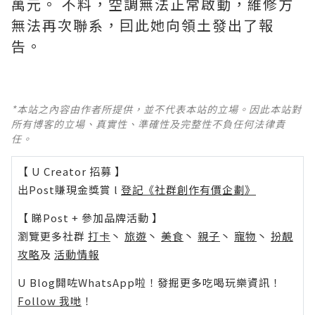
萬元。 不料，空調無法正常啟動，維修方
無法再次聯系，囙此她向領土發出了報
告。
*本站之內容由作者所提供，並不代表本站的立場。因此本站對
所有博客的立場、真實性、準確性及完整性不負任何法律責
任。
【 U Creator 招募 】
出Post賺現金獎賞 l
登記《社群創作有價企劃》
【 睇Post + 參加品牌活動 】
瀏覽更多社群
打卡
丶
旅遊
丶
美食
丶
親子
丶
寵物
丶
扮靚
攻略
及
活動情報
U Blog開咗WhatsApp啦！發掘更多吃喝玩樂資訊！
Follow 我哋
！