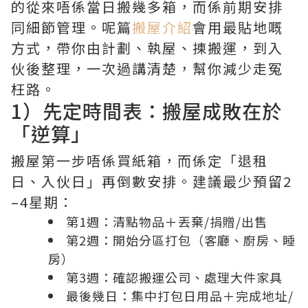
的從來唔係當日搬幾多箱，而係前期安排
同細節管理。呢篇
搬屋介紹
會用最貼地嘅
方式，帶你由計劃、執屋、揀搬運，到入
伙後整理，一次過講清楚，幫你減少走冤
枉路。
1）先定時間表：搬屋成敗在於
「逆算」
搬屋第一步唔係買紙箱，而係定「退租
日、入伙日」再倒數安排。建議最少預留2
–4星期：
第1週：清點物品＋丟棄/捐贈/出售
第2週：開始分區打包（客廳、廚房、睡
房）
第3週：確認搬運公司、處理大件家具
最後幾日：集中打包日用品＋完成地址/