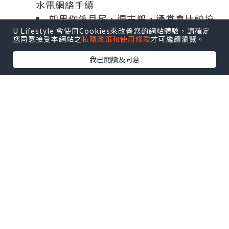
水電網絡手續
如果你係月尾、週末搬，通常會比較搶
U Lifestyle 會使用Cookies來改善您的網站體驗，請確定
期，最好提早book，亦要預備「後備時
您同意接受本網站之
私隱政策和使用條款
才可繼續瀏覽。
間」，避免臨時改期手忙腳亂。
2）減少物品＝減少費用：先斷
我已閱讀及同意
捨離再打包
搬屋費用好多時同「物品量」成正比，尤
其大件家具、紙箱數量、搬運人手都會影
響價錢。所以最抵做嘅節省方法係：搬之
前先減量。
做法好簡單：
半年無用過 → 優先處理
同類物品重複 → 留最好用嗰件
舊電器/舊傢俬 → 早啲放售或安排回收
你會發現，清走一堆「其實用唔著」嘅