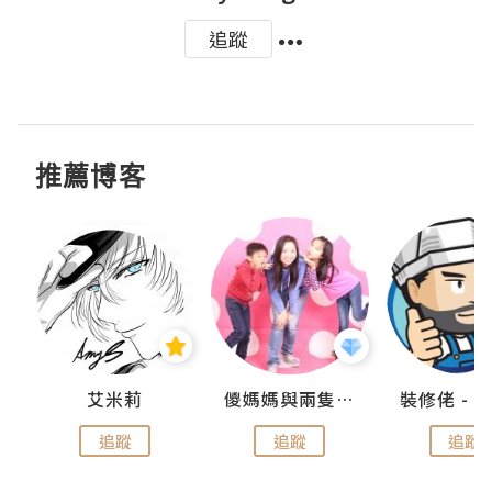
追蹤
推薦博客
點滴
艾米莉
儍媽媽與兩隻小魔怪之家
追蹤
追蹤
追蹤