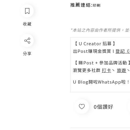
推薦連結:
印刷
收藏
*本站之內容由作者所提供，
【 U Creator 招募 】
出Post賺現金獎賞 l
登記《
分享
【 睇Post + 參加品牌活動 
瀏覽更多社群
打卡
丶
旅遊
U Blog開咗WhatsAp
0個讚好