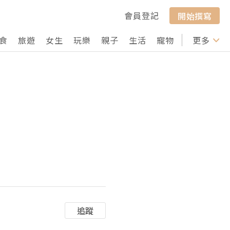
會員登記
開始撰寫
食
旅遊
女生
玩樂
親子
生活
寵物
行山
更多
打卡
追蹤