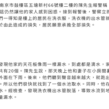
住南京市鼓樓區五塘新村66號樓二樓的陳先生報警
，這仍然讓他的家人感到困惑。接到報警後，警察立
們一得知是樓上的居民在洗衣服，洗衣機的出水管
於由此造成的損失，居民願意承擔全部損失。
發現他家的天花板像雨一樣漏水，到處都是滴水，
共有20個。陳先生說，那天晚上他和妻子在小房間
外面在下雨。後來，他們聽到聲音越來越大，就跑
。所以他們很快就找到了一個水池取水。同時，他
水。經檢查，發現洗衣機出水管脫落，導致水流到
量漏水。