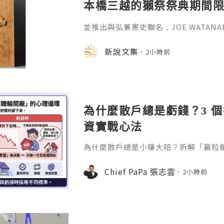
本橋三越的獺祭祭典期間
金属的東京銀器工匠一同
並推出與弘兼憲史聯名﹑JOE WATAN
系列﹑東京銀器製銀杯﹑與山田翔太製
化。e-moer 旗下飾品及銀器品牌「JOEKR
新說文集
2小時前
日至 26 日（週三至週二）期間，在
期間限定店——「藝術與獺祭、獺祭與
參展，展現日本手工藝之美。日本傳統
計呈
為什麼散戶總是虧錢？3 
資實戰心法
為什麼散戶總是小賺大賠？拆解「贏粒
態、套牢變長線等投資心理陷阱，結合 Chi
建立更客觀的買賣換股、換位思考與投
Chief PaPa 張志雲
2小時前