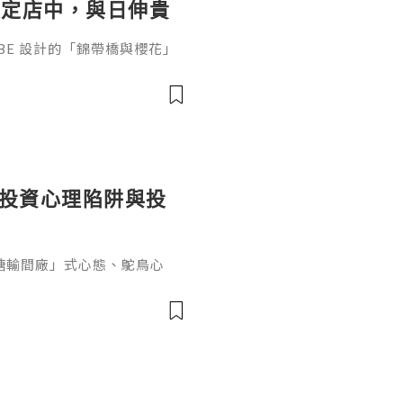
限定店中，與日伸貴
參展
ABE 設計的「錦帶橋與櫻花」
作的酒器，推廣日本清酒文
」，於 2026 年 5 月 13
日本橋三越本店舉行的「獺祭」
藝術」中，聯同東京銀器職人
同意與日本酒文化，日現代設
個投資心理陷阱與投
糖輸間廠」式心態、鴕鳥心
ef PaPa 投資思維，幫你
資管理框架。