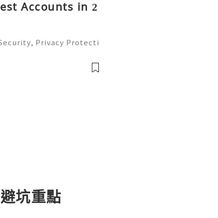
rest Accounts in 2
ecurity, Privacy Protecti
ment Guide (2026) 💫💎💲
mer Support 💫💎💲💫🌐✨
💲💫🌐✨💎Tele
與避坑重點