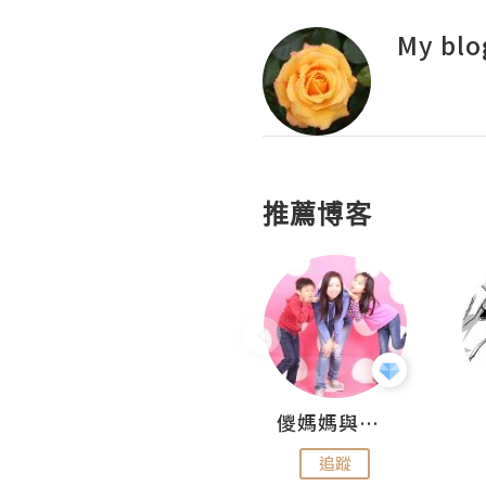
My blo
推薦博客
Hahakelly的生活點滴
儍媽媽與兩隻小魔怪之家
追蹤
追蹤