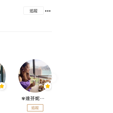
追蹤
✾達芬妮•愛孩子•愛生活✾
wendysugar享受生活gogogo
追蹤
追蹤