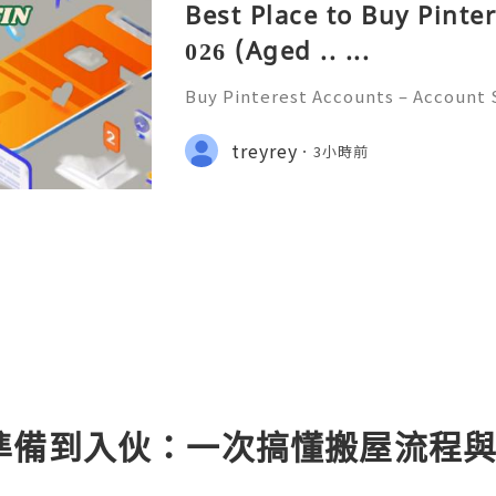
Best Place to Buy Pinte
026 (Aged .. ...
Buy Pinterest Accounts – Account S
on & Responsible Platform Manage
💫🌐✨💎Fast & Reliable 24/7 Custo
treyrey
3小時前
💎WhatsApp :+1 (506) 541-7768 💫
準備到入伙：一次搞懂搬屋流程