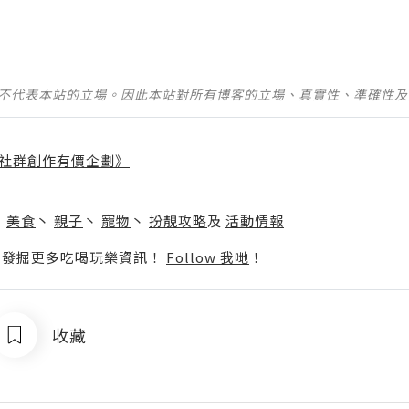
並不代表本站的立場。因此本站對所有博客的立場、真實性、準確性
社群創作有價企劃》
】
丶
美食
丶
親子
丶
寵物
丶
扮靚攻略
及
活動情報
p啦！發掘更多吃喝玩樂資訊！
Follow 我哋
！
收藏