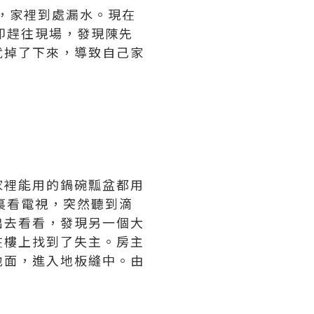
稱，家裡到處漏水。現在
即趕往現場，發現陳先
就掉了下來，導致自己家
家裡能用的鍋碗瓢盆都用
裏看電視，突然聽到滴
出去看看，發現另一個大
在樓上找到了失主。房主
地面，進入地板縫中。由