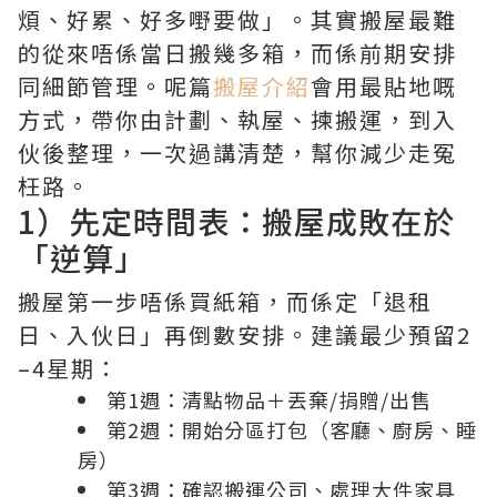
煩、好累、好多嘢要做」。其實搬屋最難
的從來唔係當日搬幾多箱，而係前期安排
同細節管理。呢篇
搬屋介紹
會用最貼地嘅
方式，帶你由計劃、執屋、揀搬運，到入
伙後整理，一次過講清楚，幫你減少走冤
枉路。
1）先定時間表：搬屋成敗在於
「逆算」
搬屋第一步唔係買紙箱，而係定「退租
日、入伙日」再倒數安排。建議最少預留2
–4星期：
第1週：清點物品＋丟棄/捐贈/出售
第2週：開始分區打包（客廳、廚房、睡
房）
第3週：確認搬運公司、處理大件家具