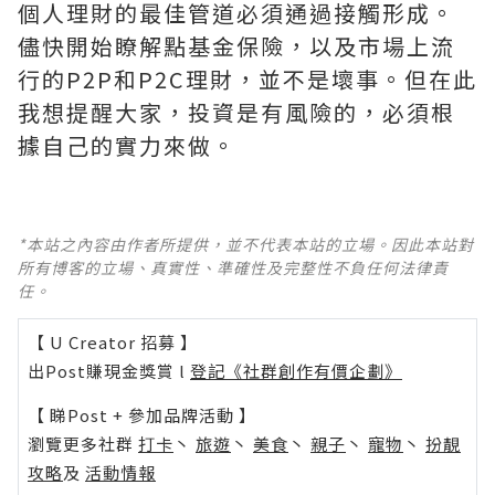
個人理財的最佳管道必須通過接觸形成。
儘快開始瞭解點基金保險，以及市場上流
行的P2P和P2C理財，並不是壞事。但在此
我想提醒大家，投資是有風險的，必須根
據自己的實力來做。
*本站之內容由作者所提供，並不代表本站的立場。因此本站對
所有博客的立場、真實性、準確性及完整性不負任何法律責
任。
【 U Creator 招募 】
出Post賺現金獎賞 l
登記《社群創作有價企劃》
【 睇Post + 參加品牌活動 】
瀏覽更多社群
打卡
丶
旅遊
丶
美食
丶
親子
丶
寵物
丶
扮靚
攻略
及
活動情報