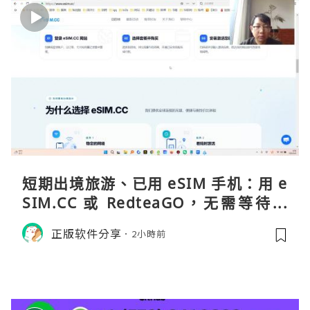
短期出境旅游、已用 eSIM 手机：用 e
SIM.CC 或 RedteaGO，无需等待收
货。需要“当地号码 + 通话短信”（如
正版软件分享
2小時前
打车、外卖、客户联络）：优先 Redt
eaGO（明确提供通话短信套餐）。长