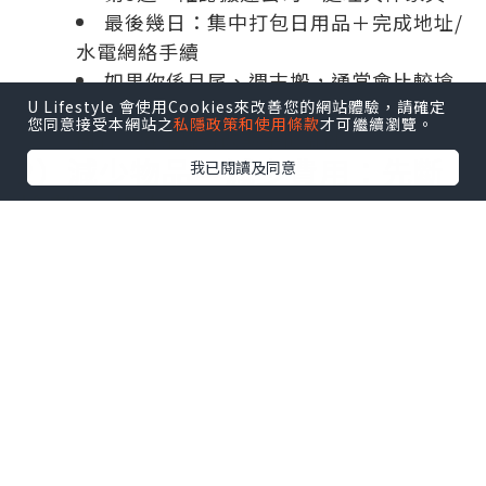
最後幾日：集中打包日用品＋完成地址/
水電網絡手續
如果你係月尾、週末搬，通常會比較搶
U Lifestyle 會使用Cookies來改善您的網站體驗，請確定
期，最好提早book，亦要預備「後備時
您同意接受本網站之
私隱政策和使用條款
才可繼續瀏覽。
間」，避免臨時改期手忙腳亂。
2）減少物品＝減少費用：先斷
我已閱讀及同意
捨離再打包
搬屋費用好多時同「物品量」成正比，尤
其大件家具、紙箱數量、搬運人手都會影
響價錢。所以最抵做嘅節省方法係：搬之
前先減量。
做法好簡單：
半年無用過 → 優先處理
同類物品重複 → 留最好用嗰件
舊電器/舊傢俬 → 早啲放售或安排回收