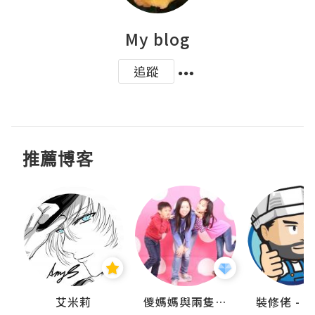
My blog
追蹤
推薦博客
點滴
艾米莉
儍媽媽與兩隻小魔怪之家