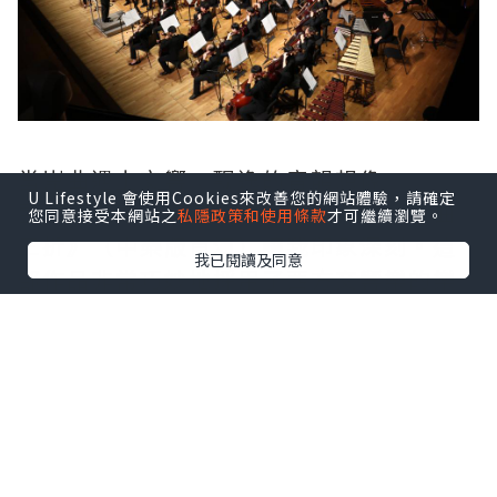
當崑曲遇上交響：飄逸的音韻想像
U Lifestyle 會使用Cookies來改善您的網站體驗，請確定
整場演出中，青年作曲家李博禪的《崑曲
您同意接受本網站之
私隱政策和使用條款
才可繼續瀏覽。
三折》（中樂版首演）讓我印象深刻。這
我已閱讀及同意
部作品非常巧妙地採用了西方交響樂的樂
章形式，卻揉合了中國傳統戲曲中「折子
戲」的精髓。
點擊圖片放大