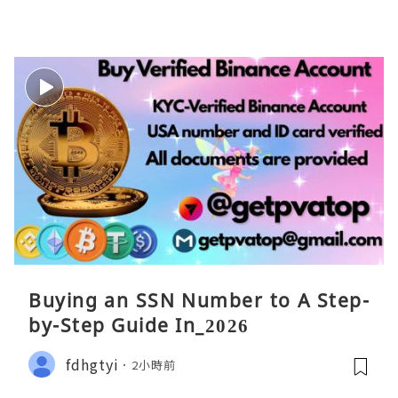
Buying an SSN Number to A Step-
by-Step Guide In_2026
fdhgtyi
2小時前