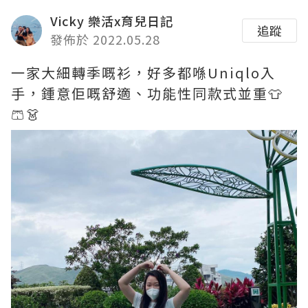
Vicky 樂活x育兒日記
追蹤
發佈於 2022.05.28
一家大細轉季嘅衫，好多都喺Uniqlo入
手，鍾意佢嘅舒適、功能性同款式並重👕
🩳👗