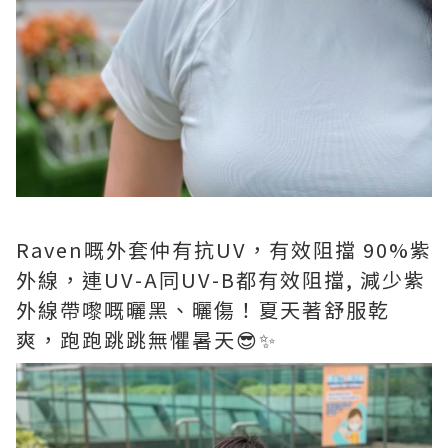
Raven嘅外套仲有抗UV，有效阻擋 90%紫
外線，連UV-A同UV-B都有效阻擋, 減少紫
外線帶嚟嘅曬黑、曬傷！夏天著舒服乾
爽，跑跑跳跳無懼暑天😎✨