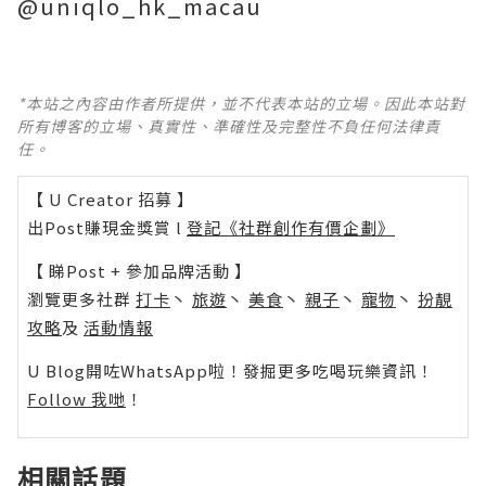
@uniqlo_hk_macau
*本站之內容由作者所提供，並不代表本站的立場。因此本站對
所有博客的立場、真實性、準確性及完整性不負任何法律責
任。
【 U Creator 招募 】
出Post賺現金獎賞 l
登記《社群創作有價企劃》
【 睇Post + 參加品牌活動 】
瀏覽更多社群
打卡
丶
旅遊
丶
美食
丶
親子
丶
寵物
丶
扮靚
攻略
及
活動情報
U Blog開咗WhatsApp啦！發掘更多吃喝玩樂資訊！
Follow 我哋
！
相關話題