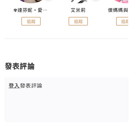
點滴
✾達芬妮•愛孩子•愛生活✾
艾米莉
追蹤
追蹤
追蹤
發表評論
登入
發表評論