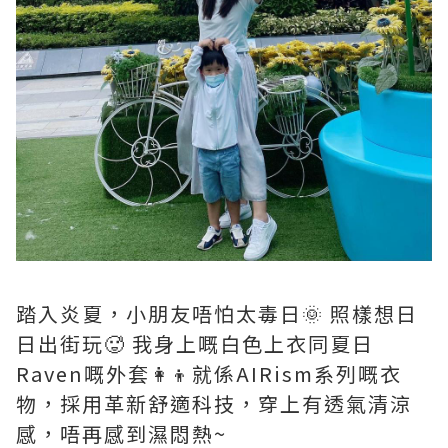
踏入炎夏，小朋友唔怕太毒日🌞 照樣想日
日出街玩🥵 我身上嘅白色上衣同夏日
Raven嘅外套👩‍👦就係AIRism系列嘅衣
物‍，採用革新舒適科技，穿上有透氣清涼
感，唔再感到濕悶熱~