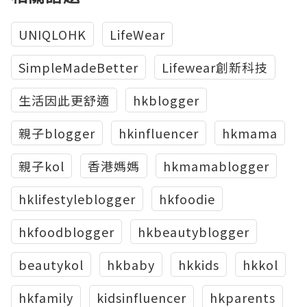
UNIQLOHK
LifeWear
SimpleMadeBetter
Lifewear創新科技
生活因此更舒適
hkblogger
親子blogger
hkinfluencer
hkmama
親子kol
香港媽媽
hkmamablogger
hklifestyleblogger
hkfoodie
hkfoodblogger
hkbeautyblogger
beautykol
hkbaby
hkkids
hkkol
hkfamily
kidsinfluencer
hkparents