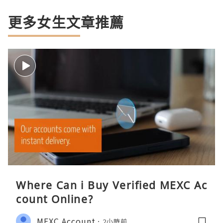
更多女生文章推薦
Where Can i Buy Verified MEXC Ac
count Online?
MEXC Account
2小時前