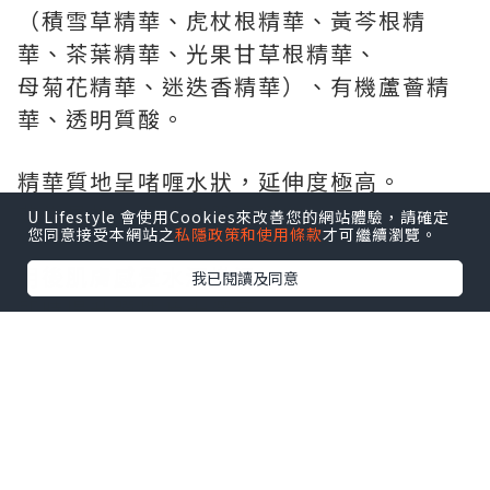
（積雪草精華、虎杖根精華、黃芩根精
華、茶葉精華、光果甘草根精華、
母菊花精華、迷迭香精華）、有機蘆薈精
華、透明質酸。
精華質地呈啫喱水狀，延伸度極高。
非常易推，迅速被肌膚吸收。
U Lifestyle 會使用Cookies來改善您的網站體驗，請確定
您同意接受本網站之
私隱政策和使用條款
才可繼續瀏覽。
用後肌膚感覺水潤嫩滑，
我已閱讀及同意
即時提升彈性及光澤感。
只需兩滴份量已足夠全面使用，
於妝前使用更有助妝容更為貼服持久。
相信持續使用，能提升肌膚彈性，
長效滋養並修護肌膚，回復水嫩幼滑!