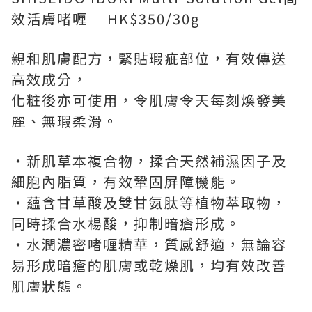
效活膚啫喱 HK$350/30g
親和肌膚配方，緊貼瑕疵部位，有效傳送
高效成分，
化粧後亦可使用，令肌膚令天每刻煥發美
麗、無瑕柔滑。
‧新肌草本複合物，揉合天然補濕因子及
細胞內脂質，有效鞏固屏障機能。
‧蘊含甘草酸及雙甘氨肽等植物萃取物，
同時揉合水楊酸，抑制暗瘡形成。
‧水潤濃密啫喱精華，質感舒適，無論容
易形成暗瘡的肌膚或乾燥肌，均有效改善
肌膚狀態。