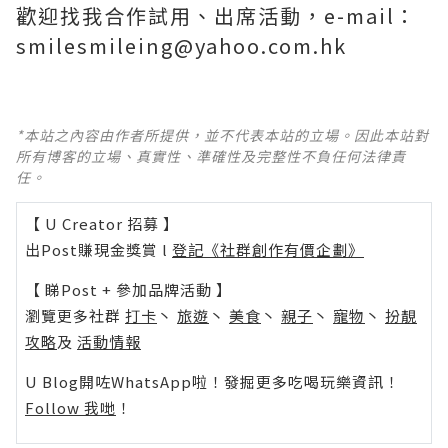
歡迎找我合作試用、出席活動，e-mail：
smilesmileing@yahoo.com.hk
*本站之內容由作者所提供，並不代表本站的立場。因此本站對
所有博客的立場、真實性、準確性及完整性不負任何法律責
任。
【 U Creator 招募 】
出Post賺現金獎賞 l
登記《社群創作有價企劃》
【 睇Post + 參加品牌活動 】
瀏覽更多社群
打卡
丶
旅遊
丶
美食
丶
親子
丶
寵物
丶
扮靚
攻略
及
活動情報
U Blog開咗WhatsApp啦！發掘更多吃喝玩樂資訊！
Follow 我哋
！