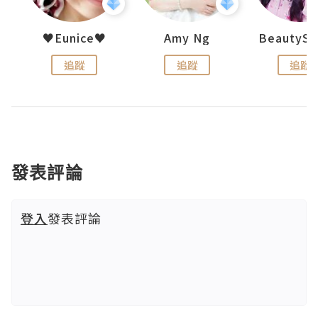
h 夏沫
♥Eunice♥
Amy Ng
追蹤
追蹤
追蹤
發表評論
登入
發表評論