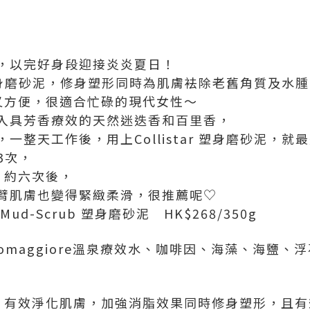
，以完好身段迎接炎炎夏日！
ar 塑身磨砂泥，修身塑形同時為肌膚袪除老舊角質及水
又方便，很適合忙碌的現代女性～
入具芳香療效的天然迷迭香和百里香，
一整天工作後，用上Collistar 塑身磨砂泥，就
3次，
期，約六次後，
臂肌膚也變得緊緻柔滑，很推薦呢♡
ing Mud-Scrub 塑身磨砂泥 HK$268/350g
somaggiore溫泉療效水、咖啡因、海藻、海鹽
，有效淨化肌膚，加強消脂效果同時修身塑形，且有