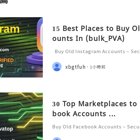
15 Best Places to Buy O
ounts In (bulk_PVA)
Buy Old Instagram Accounts – Sec
ncerns, and Safe Alternatives (Com
INSTANT REPLY GUARANTEED ✨🔥⚡️
xbgtfuh
1小時前
etpvatop ⚡️📢👤🔔 Telegram Usern
30 Top Marketplaces to 
book Accounts ...
Buy Old Facebook Accounts – Secur
cerns, and Safe Alternatives (Compl
NSTANT REPLY GUARANTEED ✨🔥⚡️🌐