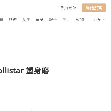
會員登記
開始撰寫
食
旅遊
女生
玩樂
親子
生活
寵物
行山
更多
打卡
star 塑身磨