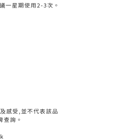
一星期使用2-3次。
見及感受,並不代表該品
牌查詢。
k