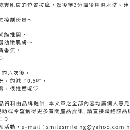
乾爽肌膚的位置按摩，然後待3分鐘後用溫水洗。建議
於控制份量～
就能推開，
護幼嫩肌膚～
新香氣，
♡
期，約六次後，
，約減了0.5吋，
滑，很推薦呢♡
產品資料由品牌提供, 本文章之全部內容均屬個人意
協助或希望獲得更多有關產品資訊, 請直接聯絡該品
：D
e-mail：smilesmileing@yahoo.com.h