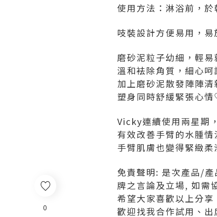
使用方法：淋浴前，於
吱裝設計方便易用，易
磨砂泥粒子幼細，輕易
溫和袪除角質，細心呵
加上磨砂泥散發陣陣清
塑身同時舒緩緊張心情
Vicky連續使用兩星
有效改善手臂的水腫情況
手臂肌膚也變得緊緻柔
免責聲明: 是次產品/
牌之言論及立場, 如需
希望大家喜歡以上分享
0
歡迎找我合作試用、出席活動，