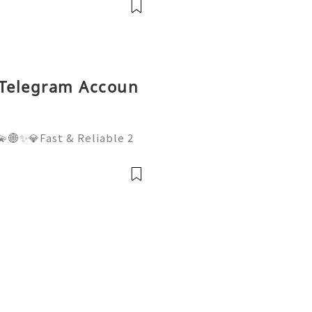
me: @ge
 Telegram Accoun
🌐✨💎Fast & Reliable 2
WhatsApp :+1 (506) 541-
digitalhub 💫💎💲💫🌐✨💎D
Email:usadigitalhubsell@