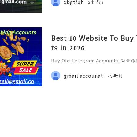
xbgtfuh
2小時前
tpvatop ⚡️📢👤🔔 Telegram Userna
Best 10 Website To Buy
ts in 2026
Buy Old Telegram Accounts 💫💎💲
4/7 Customer Support 💫💎💲💫🌐✨
7768 💫💎💲💫🌐✨💎Telegram: @usa
gmail accounat
2小時前
iscord: usadigitalhub 💫💎💲💫🌐✨