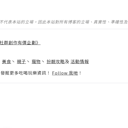
並不代表本站的立場。因此本站對所有博客的立場、真實性、準確性
社群創作有價企劃》
】
丶
美食
丶
親子
丶
寵物
丶
扮靚攻略
及
活動情報
p啦！發掘更多吃喝玩樂資訊！
Follow 我哋
！