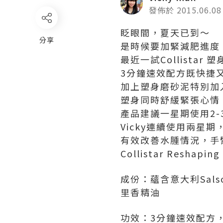
發佈於 2015.06.08
眨眼間，夏天已到～
分享
是時候要加緊減肥進度
最近一試Collist
3分鐘速效配方既快捷
加上塑身磨砂泥特別加
塑身同時舒緩緊張心情，
產品建議一星期使用2-
Vicky連續使用兩星
有效改善水腫情況，手
Collistar Reshap
成份：蘊含意大利Sal
里香精油
功效：3分鐘速效配方