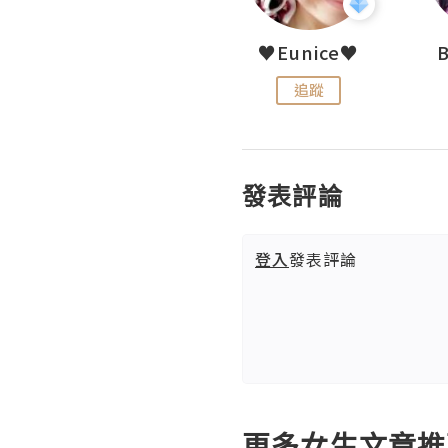
LoveCath 夏沫
♥Eunice♥
追蹤
追蹤
發表評論
登入
發表評論
更多女生文章推