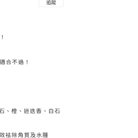
追蹤
腫！
最適合不過！
、浮石、橙、迷迭香、白石
效袪除角質及水腫