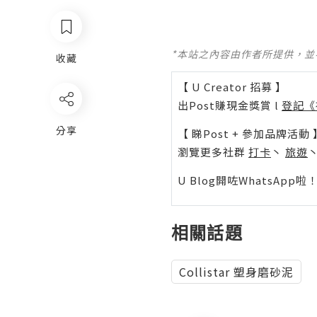
*本站之內容由作者所提供，
收藏
【 U Creator 招募 】
出Post賺現金獎賞 l
登記《
分享
【 睇Post + 參加品牌活動 
瀏覽更多社群
打卡
丶
旅遊
U Blog開咗WhatsAp
相關話題
Collistar 塑身磨砂泥