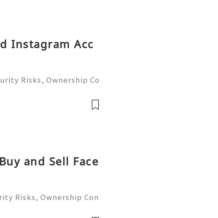
ld Instagram Acc
urity Risks, Ownership Co
plete Guide 2026) 🌐⚡️🔥✨
 ⚡️📱💬🚀 Telegram: @g
ame:
Buy and Sell Face
ity Risks, Ownership Con
ete Guide 2026) 🌐⚡️🔥✨ I
 ⚡️📱💬🚀 Telegram: @ge