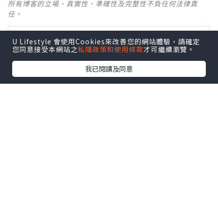
所有博客的立場、真實性、準確性及完整性不負任何法律責
任。
【 U Creator 招募 】
U Lifestyle 會使用Cookies來改善您的網站體驗，請確定
出Post賺現金獎賞 l
登記《社群創作有價企劃》
您同意接受本網站之
私隱政策和使用條款
才可繼續瀏覽。
【 睇Post + 參加品牌活動 】
我已閱讀及同意
瀏覽更多社群
打卡
丶
旅遊
丶
美食
丶
親子
丶
寵物
丶
扮靚
攻略
及
活動情報
U Blog開咗WhatsApp啦！發掘更多吃喝玩樂資訊！
Follow 我哋
！
0個讚好