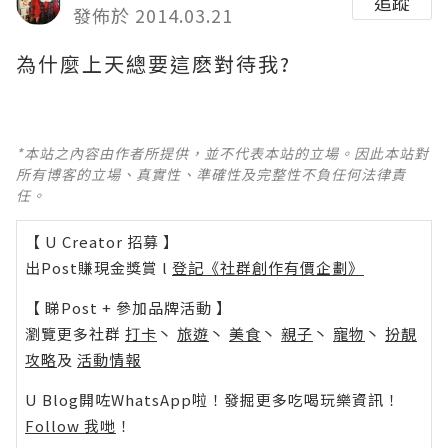
追蹤
發佈於 2014.03.21
為什麼上天總要這麽對待我?
*本站之內容由作者所提供，並不代表本站的立場。因此本站對
所有博客的立場、真實性、準確性及完整性不負任何法律責
任。
【 U Creator 招募 】
出Post賺現金獎賞 l
登記《社群創作有價企劃》
【 睇Post + 參加品牌活動 】
瀏覽更多社群
打卡
丶
旅遊
丶
美食
丶
親子
丶
寵物
丶
扮靚
攻略
及
活動情報
U Blog開咗WhatsApp啦！發掘更多吃喝玩樂資訊！
Follow 我哋
！