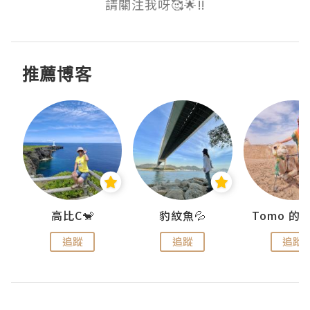
請關注我呀🥰🌟‼️
推薦博客
)
高比C🐒
豹紋魚💦
追蹤
追蹤
追蹤