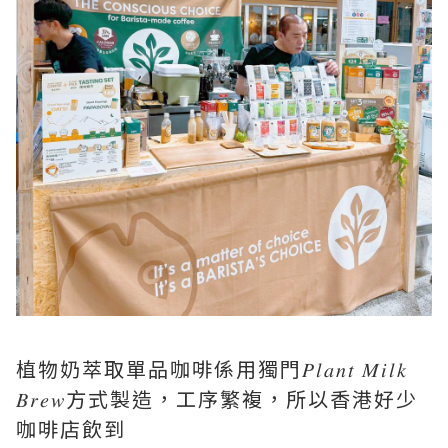
植物奶萃取單品咖啡係用獨門𝑃𝑙𝑎𝑛𝑡 𝑀𝑖𝑙𝑘
𝐵𝑟𝑒𝑤方式製造，工序繁複，所以香港好少
咖啡店飲到