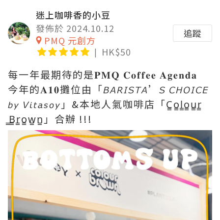
迷上咖啡香的小豆
發佈於 2024.10.12
追蹤
PMQ 元創方
HK$50
每一年最期待的是𝐏𝐌𝐐 𝐂𝐨𝐟𝐟𝐞𝐞 𝐀𝐠𝐞𝐧𝐝𝐚
今年的𝐀𝟏𝟎攤位由「𝘉𝘈𝘙𝘐𝘚𝘛𝘈’𝘚 𝘊𝘏𝘖𝘐𝘊𝘌
𝘣𝘺 𝘝𝘪𝘵𝘢𝘴𝘰𝘺」&本地人氣咖啡店「C͇o͇l͇o͇u͇r͇
͇B͇r͇o͇w͇n͇」合辦 !!!