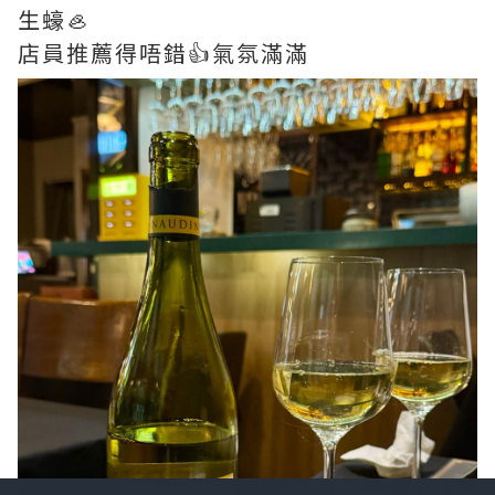
生蠔🦪
店員推薦得唔錯👍氣氛滿滿