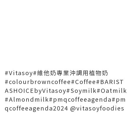
#Vitasoy#維他奶專業沖調用植物奶
#colourbrowncoffee#Coffee#BARIST
ASHOICEbyVitasoy#Soymilk#Oatmilk
#Almondmilk#pmqcoffeeagenda#pm
qcoffeeagenda2024 @vitasoyfoodies