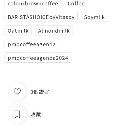
colourbrowncoffee
Coffee
BARISTASHOICEbyVitasoy
Soymilk
Oatmilk
Almondmilk
pmqcoffeeagenda
pmqcoffeeagenda2024
0個讚好
收藏