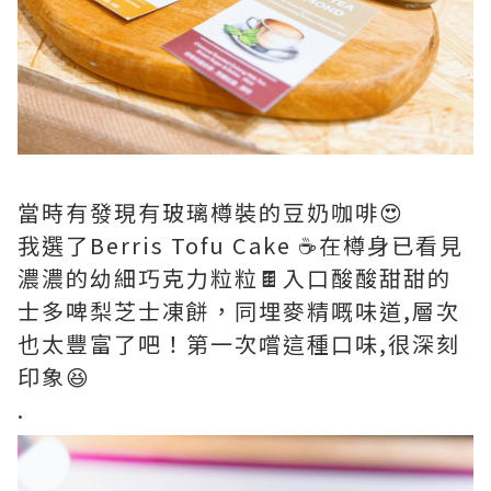
當時有發現有玻璃樽裝的豆奶咖啡😍
我選了Berris Tofu Cake ☕️在樽身已看見
濃濃的幼細巧克力粒粒🍫入口酸酸甜甜的
士多啤梨芝士凍餅，同埋麥精嘅味道,層次
也太豐富了吧！第一次嚐這種口味,很深刻
印象😆
.