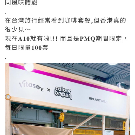
同風味體驗
.
在台灣旅行經常看到咖啡套餐,但香港真的
很少見～
現在𝐀𝟏𝟎就有啦!!! 而且是𝐏𝐌𝐐期間限定，
每日限量𝟏𝟎𝟎套
.