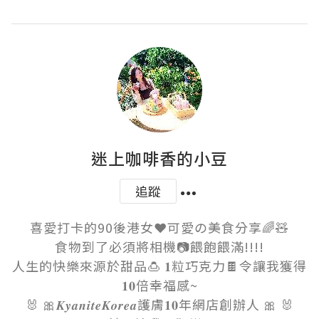
迷上咖啡香的小豆
追蹤
喜愛打卡的90後港女❤️可愛の美食分享🌈🧸

食物到了必須將相機📷餵飽餵滿!!!!

人生的快樂來源於甜品🍮 𝟏粒巧克力🍫令讓我獲得
𝟏𝟎倍幸福感~

🐰 🎀𝑲𝒚𝒂𝒏𝒊𝒕𝒆𝑲𝒐𝒓𝒆𝒂護膚𝟏𝟎年網店創辦人 🎀 🐰
