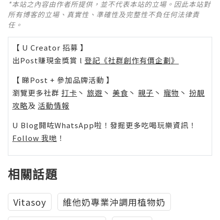
*本站之內容由作者所提供，並不代表本站的立場。因此本站對
所有博客的立場、真實性、準確性及完整性不負任何法律責
任。
【 U Creator 招募 】
出Post賺現金獎賞 l
登記《社群創作有價企劃》
【 睇Post + 參加品牌活動 】
瀏覽更多社群
打卡
丶
旅遊
丶
美食
丶
親子
丶
寵物
丶
扮靚
攻略
及
活動情報
U Blog開咗WhatsApp啦！發掘更多吃喝玩樂資訊！
Follow 我哋
！
相關話題
Vitasoy
維他奶專業沖調用植物奶