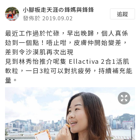
小腳板走天涯の鋒媽與鋒鋒
追蹤
發佈於 2019.09.02
最近工作過於忙碌，早出晚歸，個人真係
攰到一個點！唔止咁，皮膚仲開始變差，
差到令沙漠肌再次出現
見到林秀怡推介呢隻 Ellactiva 2合1活肌
軟粒，一日3粒可以對抗疲勞，持續補充能
量。