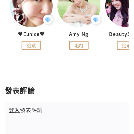
h 夏沫
♥Eunice♥
Amy Ng
追蹤
追蹤
追蹤
發表評論
登入
發表評論