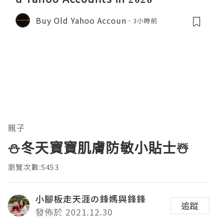
Buy Old Yahoo Accoun
3小時前
親子
⛄️冬天寶寶肌膚防敏小貼士☃️
瀏覽次數:5453
小腳板走天涯の鋒媽與鋒鋒
追蹤
發佈於 2021.12.30