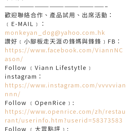
————————————————————–
​歡迎聯絡合作、產品試用、出席活動：
﹝E-MAIL﹞：
monkeyan_dog@yahoo.com.hk
讚好﹝小腳板走天涯の鋒媽與鋒鋒﹞FB：
https://www.facebook.com/ViannNC
ason/
Follow ﹝Viann Lifestytle﹞
instagram：
https://www.instagram.com/vvvvvian
nnn/
Follow ﹝OpenRice﹞:
https://www.openrice.com/zh/restau
rant/userinfo.htm?userid=58373583
Follow ﹝大眾點評﹞: