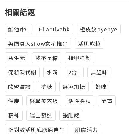
相關話題
維他命C
Ellactivahk
橙皮紋byebye
英國真人show女星推介
活肌軟粒
益生元
我不是糖
指甲強韌
促新陳代謝
水潤
2合1
無腥味
歐盟實證
抗糖
無添加糖
好味
健康
醫學美容級
活性胜肽
萬寧
精神
瑞士製造
飽肚感
針對激活肌底膠原自生
肌膚活力