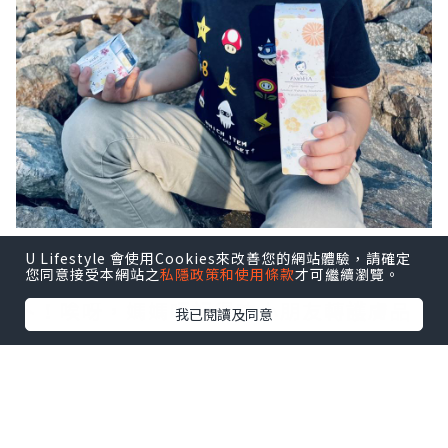
U Lifestyle 會使用Cookies來改善您的網站體驗，請確定
您同意接受本網站之
私隱政策和使用條款
才可繼續瀏覽。
咁小朋友呢？塊面仲喺乾爭爭，仲紅卜
卜！唉呀，媽媽唔記得咗小朋友轉護膚品
我已閱讀及同意