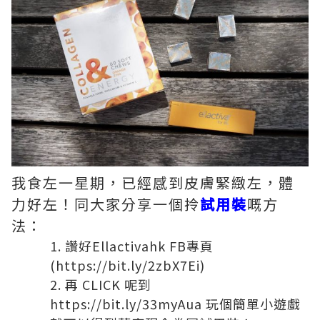
我食左一星期，已經感到皮膚緊緻左，體
力好左！同大家分享一個拎
試用裝
嘅方
法：
讚好Ellactivahk FB專頁
(
https://bit.ly/2zbX7Ei
)
再 CLICK 呢到
https://bit.ly/33myAua
玩個簡單小遊戲