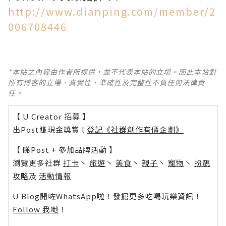
http://www.dianping.com/member/2
006708446
*本站之內容由作者所提供，並不代表本站的立場。因此本站對
所有博客的立場、真實性、準確性及完整性不負任何法律責
任。
【 U Creator 招募 】
出Post賺現金獎賞 l
登記《社群創作有價企劃》
【 睇Post + 參加品牌活動 】
瀏覽更多社群
打卡
丶
旅遊
丶
美食
丶
親子
丶
寵物
丶
扮靚
攻略
及
活動情報
U Blog開咗WhatsApp啦！發掘更多吃喝玩樂資訊！
Follow 我哋
！