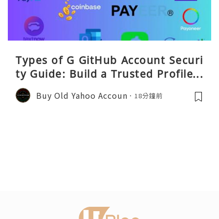
Types of G GitHub Account Securi
ty Guide: Build a Trusted Profile a
nd Protect Your DevitHub accoun
Buy Old Yahoo Accoun
18分鐘前
ts