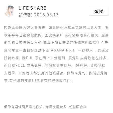
LIFE SHARE
追蹤
發佈於 2016.05.13
因為返學壓力好大又捱夜, 如果唔化妝基本都唔可以見人啊, 所
以基乎每日都會化妝的, 因此搞到D 毛孔閉塞哂毛孔粗大, 因為
毛孔粗大容易流失水份,基本上所有野都好像個惡性循環!! 今天
就開左支一直都好想試下既
ASANA No.1 一秒神水
, 真係又
好補水啊, 我FUL 了在面上1 分鍾到, 感覺D 皮膚軟化左好多,
而且我FULL 完唔覺笠, 呢個就係重點啦, 好舒服, 然後我就
去返學, 直到晚上都沒用其他護膚品, 但都唔覺乾, 依然感覺清
爽,有光澤的皮膚!!!肌膚有如被薄膜包住!
佢仲有埋條間尺話比你知, 你每次用幾多, 份量唔會錯