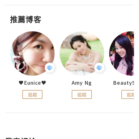
推薦博客
h 夏沫
♥Eunice♥
Amy Ng
追蹤
追蹤
追蹤