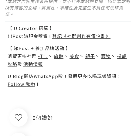
*本站之內容由作者所提供，並不代表本站的立場。因此本站對
所有博客的立場、真實性、準確性及完整性不負任何法律責
任。
【 U Creator 招募 】
出Post賺現金獎賞 l
登記《社群創作有價企劃》
【 睇Post + 參加品牌活動 】
瀏覽更多社群
打卡
丶
旅遊
丶
美食
丶
親子
丶
寵物
丶
扮靚
攻略
及
活動情報
U Blog開咗WhatsApp啦！發掘更多吃喝玩樂資訊！
Follow 我哋
！
0個讚好