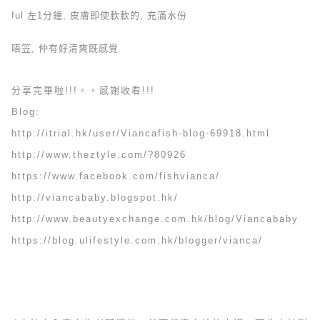
ful 左1分鍾, 皮膚即使軟軟的, 充滿水份
唔笠, 仲有好清爽既感覺
分享完畢啦!!!。。感謝收看!!!
Blog:
http://itrial.hk/user/Viancafish-blog-69918.html
http://www.theztyle.com/?80926
https://www.facebook.com/fishvianca/
http://viancababy.blogspot.hk/
http://www.beautyexchange.com.hk/blog/Viancababy
https://blog.ulifestyle.com.hk/blogger/vianca/