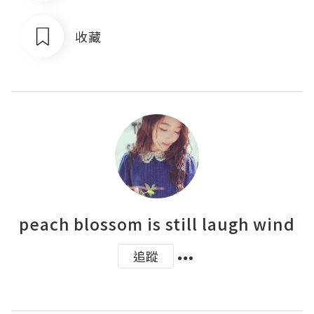
收藏
peach blossom is still laugh wind
追蹤