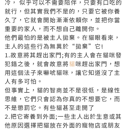
冷， 似乎可以不需要陪伴，只要有口吃的
就行，但其實我們不是的，只要它被你養
久了，它就會開始漸漸依賴你，並把你當
重要的家人，而不想自己離開你。
他們最怕的是被主人拋棄。在貓眼看來，
主人的這些行為無異於“拋棄”它!
1.故意將其趕出家門;有的主人會在貓咪發
犯錯之後，就會故意將
貓
咪趕出家門，想
用這個法子來嚇唬貓咪，讓它知道沒了主
人有多可怕。
但事實上，貓的智商並不是很低，是線性
思維，它們只會認為你真的不想要它，而
不是懲罰它。有些貓甚至走開了
2.把它寄養到外面;一些主人出於生意或其
他原因選擇把貓放在外面的寵物店或朋友