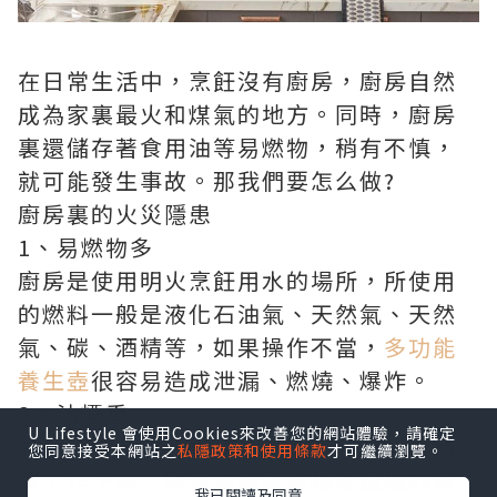
在日常生活中，烹飪沒有廚房，廚房自然
成為家裏最火和煤氣的地方。同時，廚房
裏還儲存著食用油等易燃物，稍有不慎，
就可能發生事故。那我們要怎么做?
廚房裏的火災隱患
1、易燃物多
廚房是使用明火烹飪用水的場所，所使用
的燃料一般是液化石油氣、天然氣、天然
氣、碳、酒精等，如果操作不當，
多功能
養生壺
很容易造成泄漏、燃燒、爆炸。
2、油煙重
U Lifestyle 會使用Cookies來改善您的網站體驗，請確定
由於企業長期發展使用，油煙容易進行積
您同意接受本網站之
私隱政策和使用條款
才可繼續瀏覽。
累工作下來，附著在牆壁和抽油煙機的表
我已閱讀及同意