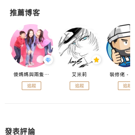
推薦博客
點滴
儍媽媽與兩隻小魔怪之家
艾米莉
追蹤
追蹤
追蹤
發表評論