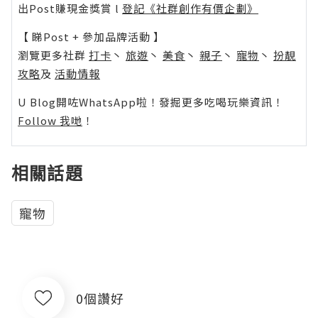
出Post賺現金獎賞 l
登記《社群創作有價企劃》
【 睇Post + 參加品牌活動 】
瀏覽更多社群
打卡
丶
旅遊
丶
美食
丶
親子
丶
寵物
丶
扮靚
攻略
及
活動情報
U Blog開咗WhatsApp啦！發掘更多吃喝玩樂資訊！
Follow 我哋
！
相關話題
寵物
0個讚好