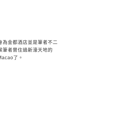
身為金都酒店並是筆者不二
候筆者曾住過新濠天地的
Macao了。