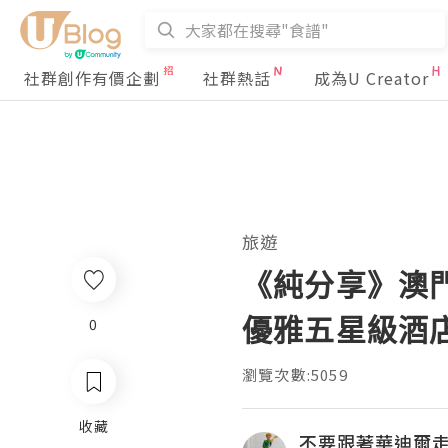
社群創作有價企劃
社群熱話
成為U Creator
旅遊
《純分享》澳門。酒
優雅五星級酒店
0
瀏覽次數:5059
收藏
不要跟著華迪爾