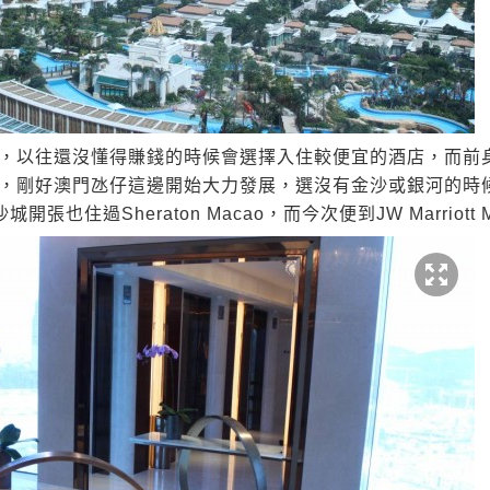
，以往還沒懂得賺錢的時候會選擇入住較便宜的酒店，而前
，剛好澳門氹仔這邊開始大力發展，選沒有金沙或銀河的時
沙城開張也住過Sheraton Macao，而今次便到JW Marriott 