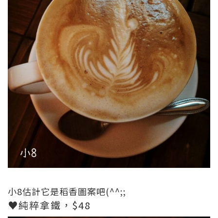
小8估計它是稻香圖案吧(^^;;
♥純粹拿鐵，$48