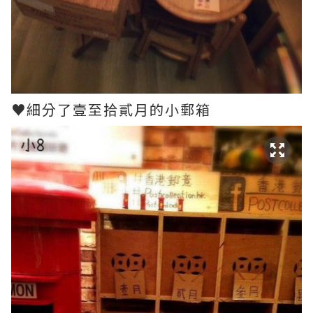
♥細分了壹至拾貳月的小郵箱