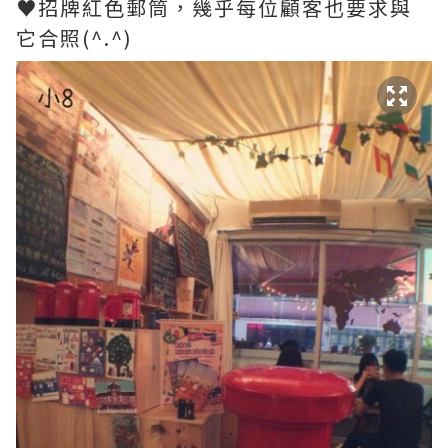
♥招牌紅色郵筒，幾乎每位顧客也要求與
它合照(^.^)