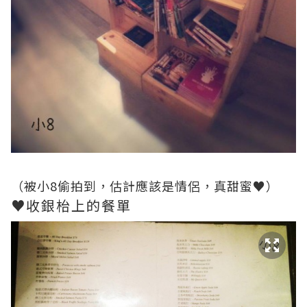
（被小8偷拍到，估計應該是情侶，真甜蜜♥）
♥收銀枱上的餐單