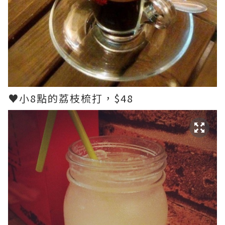
♥小8點的荔枝梳打，$48