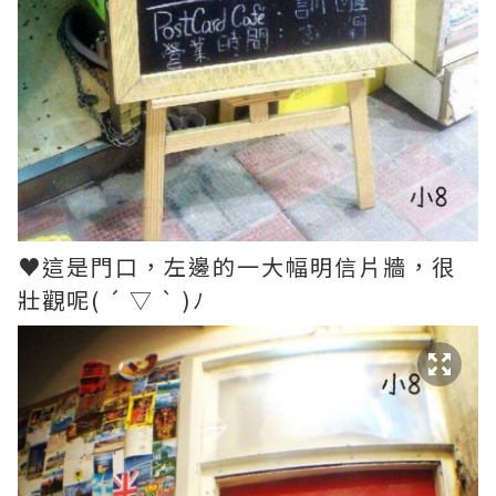
♥這是門口，左邊的一大幅明信片牆，很
壯觀呢( ´ ▽ ` )ﾉ