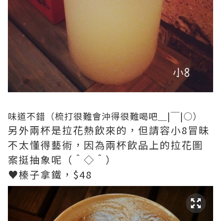
味道不錯（梳打很難會沖得很難喝吧＿|￣|○）
另外兩杯是拉花熱飲來的，但請容小8冒昧
不太懂得藝術，因為兩杯飲品上的拉花圖
案挺抽象呢（＾◇＾）
♥榛子拿鐵，$48