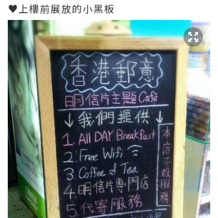
♥上樓前展放的小黑板