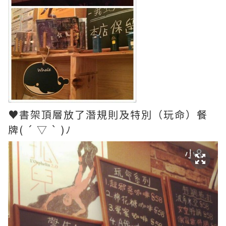
♥書架頂層放了潛規則及特別（玩命）餐
牌( ´ ▽ ` )ﾉ