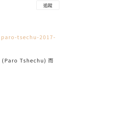
追蹤
i-paro-tsechu-2017-
ro Tshechu) 而