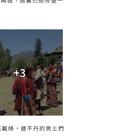
+3
花戴綠，連不丹的男士們