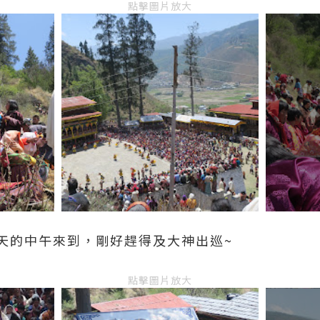
點擊圖片放大
天的中午來到，剛好趕得及大神出巡~
點擊圖片放大