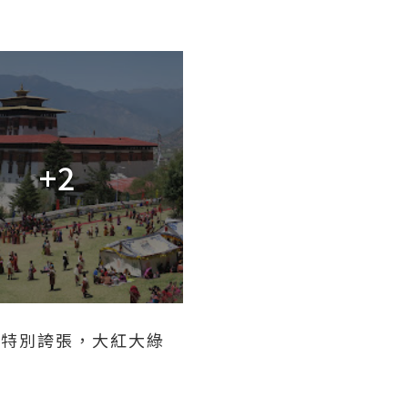
+2
穿得特別誇張，大紅大綠