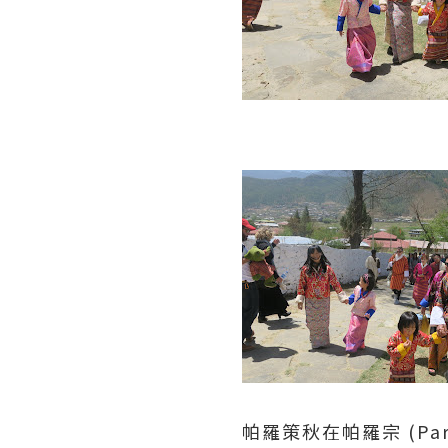
帕羅策秋在帕羅宗 (P