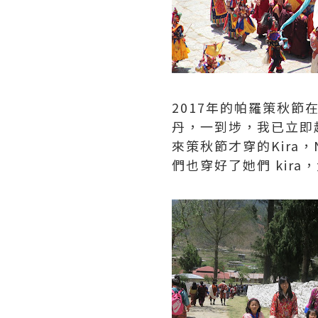
2017年的帕羅策秋節
丹，一到埗，我已立即趕往
來策秋節才穿的Kira，N
們也穿好了她們 kir