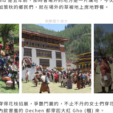
加策秋的鄉民們，就在場外的草被地上席地野餐。
點擊圖片放大
穿得花枝招展，爭艷鬥麗的，不止不丹的女士們穿
害羞的 Dechen 都穿起大紅 Gho (幗) 來。