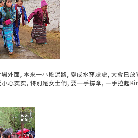
g上會場外面, 本來一小段泥路, 變成水窪處處, 大會
小心奕奕, 特別是女士們, 要一手撐傘, 一手拉起Ki