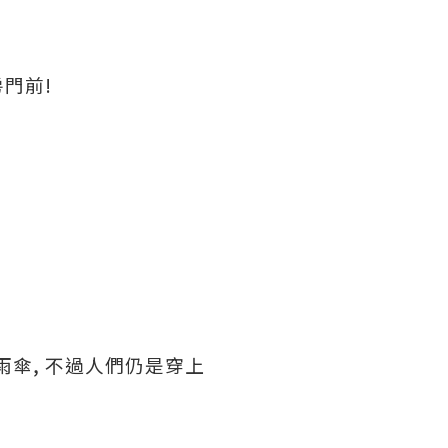
房門前!
著雨傘, 不過人們仍是穿上