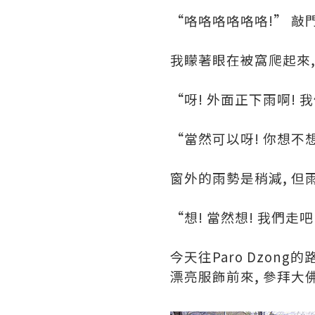
“咯咯咯咯咯咯!” 敲門
我矇著眼在被窩爬起來,
“呀! 外面正下雨啊! 
“當然可以呀! 你想不
窗外的雨勢是稍減, 但
“想! 當然想! 我們走
今天往Paro Dzon
漂亮服飾前來, 參拜大佛