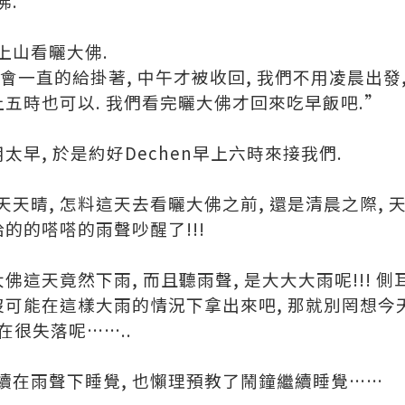
佛.
上山看曬大佛.
大佛會一直的給掛著, 中午才被收回, 我們不用凌晨出發
上五時也可以. 我們看完曬大佛才回來吃早飯吧.”
太早, 於是約好Dechen早上六時來接我們.
天晴, 怎料這天去看曬大佛之前, 還是清晨之際, 天
給的的嗒嗒的雨聲吵醒了!!!
佛這天竟然下雨, 而且聽雨聲, 是大大大雨呢!!! 側
沒可能在這樣大雨的情況下拿出來吧, 那就別罔想
在很失落呢……..
續在雨聲下睡覺, 也懶理預教了鬧鐘繼續睡覺……