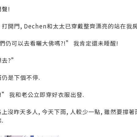
聲!
 打開門, Dechen和太太已穿戴整齊漂亮的站在我
我們仍可以去看曬大佛嗎?!” 我肯定還未睡醒!
想去?”
雨仍是下個不停.
吧!” 我和老公立即穿好衣服出發.
g的路上沒昨天多人, 今天下雨, 人較少一點, 雖然要撐
.