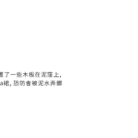
已放置了一些木板在泥窪上,
ra裙, 恐防會被泥水弄髒