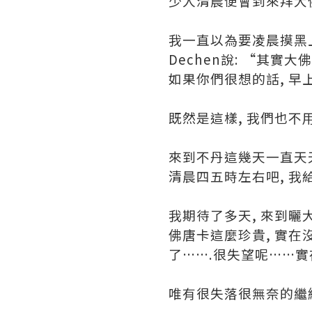
少人清晨便會到來拜大
我一直以為要凌晨摸黑
Dechen說: “其實
如果你們很想的話, 早
既然是這樣, 我們也不用
來到不丹這幾天一直天天
清晨四五時左右吧, 我
我期待了多天, 來到曬大
佛唐卡這麼珍貴, 實在
了…….很失望呢……實
唯有很失落很無奈的繼