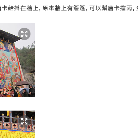
唐卡給掛在牆上, 原來牆上有簷篷, 可以幫唐卡擋雨,