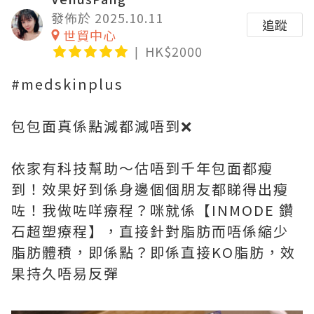
發佈於 2025.10.11
追蹤
世貿中心
HK$2000
#medskinplus
包包面真係點減都減唔到❌
依家有科技幫助～估唔到千年包面都瘦
到！效果好到係身邊個個朋友都睇得出瘦
咗！我做咗咩療程？咪就係【INMODE 鑽
石超塑療程】，直接針對脂肪而唔係縮少
脂肪體積，即係點？即係直接KO脂肪，效
果持久唔易反彈