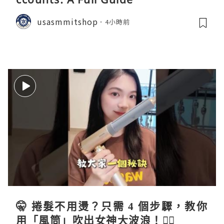
usasmmitshop
4小時前
🤫 捲髮不用燙？只需 4 個步驟，教你
用「風筒」吹出女神大波浪！💇‍♀️