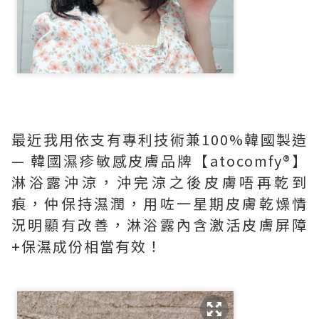
最近我用依支有專利技術兼100%韓國製造
— 韓國濕疹敏感皮膚品牌【atocomfy®️】
淋浴露沖涼，沖完涼之後皮膚唔再乾到
痕，仲保持濕潤，用咗一星期皮膚乾燥情
況明顯有改善，淋浴露內含激活皮膚屏障
+保濕成份相當有效！