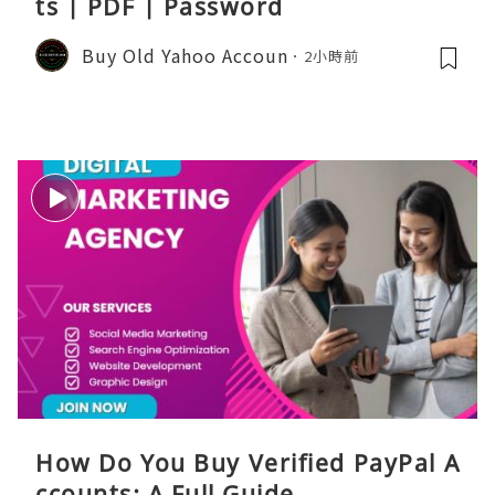
ts | PDF | Password
Buy Old Yahoo Accoun
2小時前
How Do You Buy Verified PayPal A
ccounts: A Full Guide