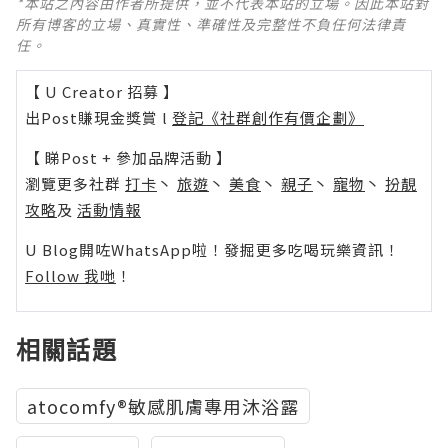
*本站之內容由作者所提供，並不代表本站的立場。因此本站對
所有博客的立場、真實性、準確性及完整性不負任何法律責
任。
【 U Creator 招募 】
出Post賺現金獎賞 l
登記《社群創作有價企劃》
【 睇Post + 參加品牌活動 】
瀏覽更多社群
打卡
丶
旅遊
丶
美食
丶
親子
丶
寵物
丶
扮靚
攻略
及
活動情報
U Blog開咗WhatsApp啦！發掘更多吃喝玩樂資訊！
Follow 我哋
！
相關話題
atocomfy®敏感肌膚專用沐浴露