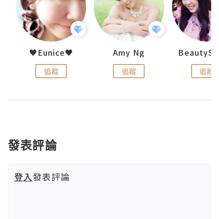
h 夏沫
♥Eunice♥
Amy Ng
追蹤
追蹤
追蹤
發表評論
登入
發表評論