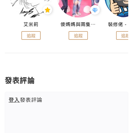
點滴
艾米莉
儍媽媽與兩隻小魔怪之家
追蹤
追蹤
追蹤
發表評論
登入
發表評論