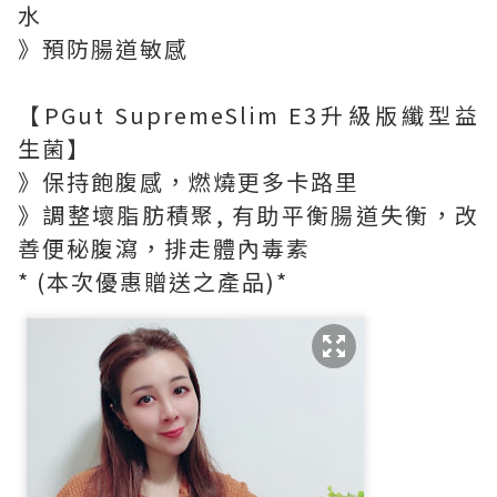
水
》預防腸道敏感
【PGut SupremeSlim E3升級版纖型益
生菌】
》保持飽腹感，燃燒更多卡路里
》調整壞脂肪積聚, 有助平衡腸道失衡，改
善便秘腹瀉，排走體內毒素
* (本次優惠贈送之產品)*