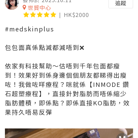
追蹤
世貿中心
HK$2000
#medskinplus
包包面真係點減都減唔到❌
依家有科技幫助～估唔到千年包面都瘦
到！效果好到係身邊個個朋友都睇得出瘦
咗！我做咗咩療程？咪就係【INMODE 鑽
石超塑療程】，直接針對脂肪而唔係縮少
脂肪體積，即係點？即係直接KO脂肪，效
果持久唔易反彈