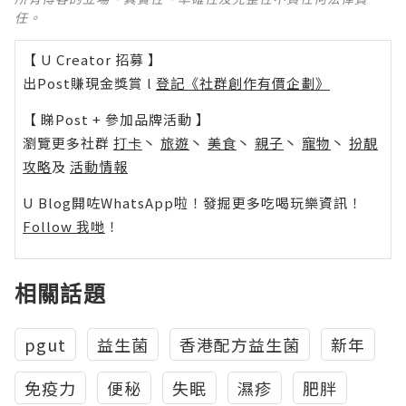
任。
【 U Creator 招募 】
出Post賺現金獎賞 l
登記《社群創作有價企劃》
【 睇Post + 參加品牌活動 】
瀏覽更多社群
打卡
丶
旅遊
丶
美食
丶
親子
丶
寵物
丶
扮靚
攻略
及
活動情報
U Blog開咗WhatsApp啦！發掘更多吃喝玩樂資訊！
Follow 我哋
！
相關話題
pgut
益生菌
香港配方益生菌
新年
免疫力
便秘
失眠
濕疹
肥胖