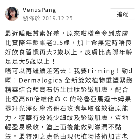
VenusPang
追蹤
發佈於 2019.12.25
最近睡眠質素好差，原來咁樣會令到皮膚
比實際年齡顯老2.5歲，加上食無定時唔良
好飲食習慣再大2歲以上，皮膚比實際年齡
足足大5歲以上！
唔可以再繼續差落去！我要Firming！勁d
嘅！Dermalogica 全新雙效植物重塑緊緻
精華結合藍寶石仿生胜肽緊緻肌膚，配合
比橙高60倍維他命 C 的秘魯亞馬遜卡姆果
提升光澤& 摩洛哥石玫瑰萃取強效復原能
力，精華有效減少細紋及緊緻肌膚，質地
輕盈易吸收，塗上面後能做到滋潤不黏
笠。最特別之處係由現代植物技術加古老