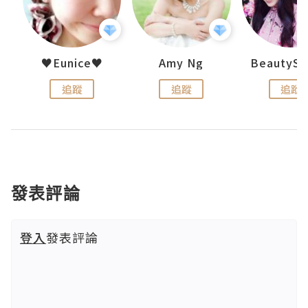
h 夏沫
♥Eunice♥
Amy Ng
追蹤
追蹤
追蹤
發表評論
登入
發表評論