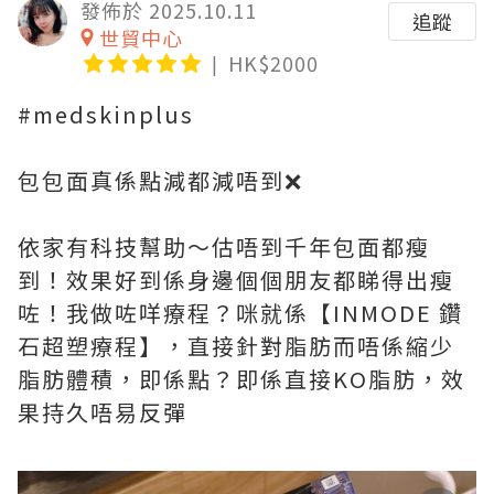
發佈於 2025.10.11
追蹤
世貿中心
HK$2000
#medskinplus
包包面真係點減都減唔到❌
依家有科技幫助～估唔到千年包面都瘦
到！效果好到係身邊個個朋友都睇得出瘦
咗！我做咗咩療程？咪就係【INMODE 鑽
石超塑療程】，直接針對脂肪而唔係縮少
脂肪體積，即係點？即係直接KO脂肪，效
果持久唔易反彈