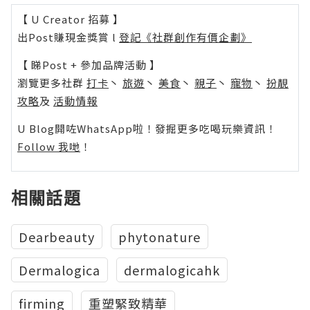
【 U Creator 招募 】
出Post賺現金獎賞 l
登記《社群創作有價企劃》
【 睇Post + 參加品牌活動 】
瀏覽更多社群
打卡
丶
旅遊
丶
美食
丶
親子
丶
寵物
丶
扮靚
攻略
及
活動情報
U Blog開咗WhatsApp啦！發掘更多吃喝玩樂資訊！
Follow 我哋
！
相關話題
‎Dearbeauty
phytonature
Dermalogica
dermalogicahk
firming
重塑緊致精華