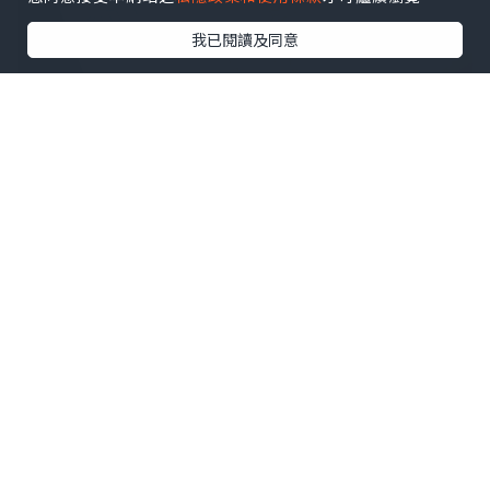
我已閱讀及同意
有效果先會繼續做，MEDSKIN PLUS+ 係
我做過幾間美容院當中INMODE 最抵做
嘅！平時嘅INMODE 唔係計part數就係計