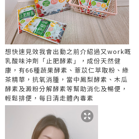
想快速見效我會出動之前介紹過又work嘅
乳酸味沖劑「止肥酵素」，成份天然健
康，有66種蔬果酵素、薏苡仁萃取粉、綠
茶精華，抗氧消腫，當中鳳梨酵素、木瓜
酵素及澱粉分解酵素等幫助消化及暢便，
輕鬆排便，每日清走體內毒素