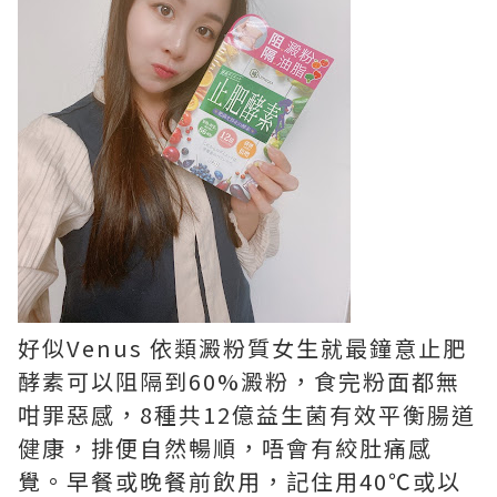
好似Venus 依類澱粉質女生就最鐘意止肥
酵素可以阻隔到60%澱粉，食完粉面都無
咁罪惡感，8種共12億益生菌有效平衡腸道
健康，排便自然暢順，唔會有絞肚痛感
覺。早餐或晚餐前飲用，記住用40℃或以