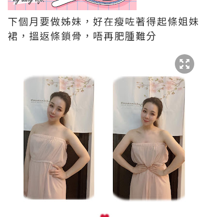
下個月要做姊妹，好在瘦咗著得起條姐妹
裙，搵返條鎖骨，唔再肥腫難分