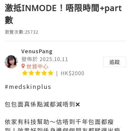
激抵INMODE！唔限時間+part
數
瀏覽次數:25732
VenusPang
發佈於 2025.10.11
追蹤
世貿中心
HK$2000
#medskinplus
包包面真係點減都減唔到❌
依家有科技幫助～估唔到千年包面都瘦
到！效果好到係身邊個個朋友都睇得出瘦