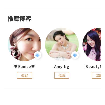
推薦博客
h 夏沫
♥Eunice♥
Amy Ng
追蹤
追蹤
追蹤