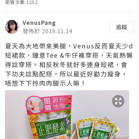
瀏覽次數:1252
VenusPang
追蹤
發佈於 2019.11.14
夏天為大地帶來美腿，Venus反而夏天少d
短裙款，鐘意Tee &牛仔褲穿搭，天氣熱懶
得諗穿搭。相反秋冬就好多連身短裙，會
下功夫諗點配搭，所以最近好勸力瘦身，
唔想下下拎肉肉腿示人嘛！