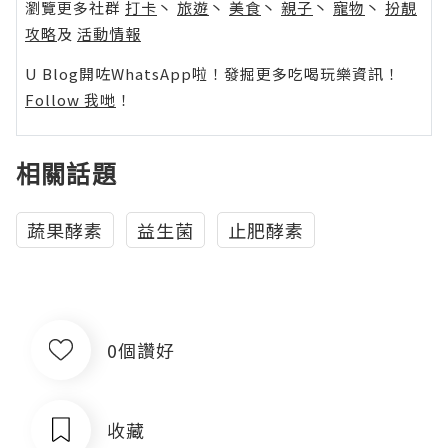
瀏覽更多社群
打卡
丶
旅遊
丶
美食
丶
親子
丶
寵物
丶
扮靚
攻略
及
活動情報
U Blog開咗WhatsApp啦！發掘更多吃喝玩樂資訊！
Follow 我哋
！
相關話題
蔬果酵素
益生菌
止肥酵素
0個讚好
收藏