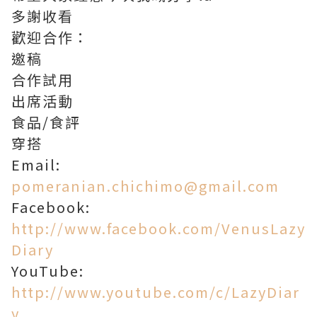
多謝收看
歡迎合作：
邀稿
合作試用
出席活動
食品/食評
穿搭
Email:
pomeranian.chichimo@gmail.com
Facebook:
http://www.facebook.com/VenusLazy
Diary
YouTube:
http://www.youtube.com/c/LazyDiar
y