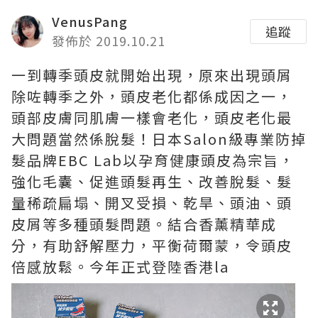
VenusPang
追蹤
發佈於 2019.10.21
一到轉季頭皮就開始出現，原來出現頭屑
除咗轉季之外，頭皮老化都係成因之一，
頭部皮膚同肌膚一樣會老化，頭皮老化最
大問題當然係脫髮！日本Salon級專業防掉
髮品牌EBC Lab以孕育健康頭皮為宗旨，
強化毛囊、促進頭髮再生、改善脫髮、髮
量稀疏扁塌、開叉受損、乾旱、頭油、頭
皮屑等多種頭髮問題。結合香薰精華成
分，有助舒解壓力，平衡荷爾蒙，令頭皮
倍感放鬆。今年正式登陸香港la