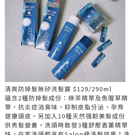
清爽防掉髮無矽洗髮露 $129/290ml
蘊含2種防掉髮成份：綠茶精華及魚腥草精
華，抗炎症消臭味，抑制皮脂分泌，孕育
健康頭皮。另加入10種天然强韌美髮成份
供秀髮營養，洗頭時散發3種舒壓香薰精華
味，在家洗頭都享有Salon級洗髮效果！洗