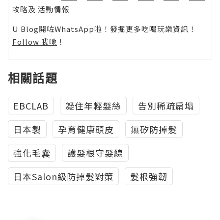
攻略
及
活動情報
U Blog開咗WhatsApp啦！發掘更多吃喝玩樂資訊！
Follow 我哋
！
相關話題
EBCLAB
凝住年輕髮絲
告別稀疏扁塌
日本製
孕育健康頭皮
無矽防掉髮
強化毛囊
護髮根守髮線
日本Salon級防掉髮對策
髮根強韌