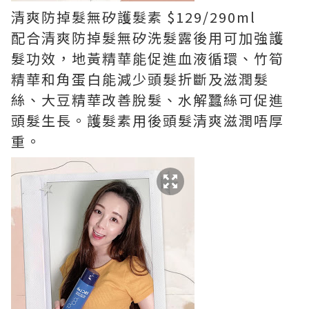
清爽防掉髮無矽護髮素 $129/290ml
配合清爽防掉髮無矽洗髮露後用可加強護
髮功效，地黃精華能促進血液循環、竹筍
精華和角蛋白能減少頭髮折斷及滋潤髮
絲、大豆精華改善脫髮、水解蠶絲可促進
頭髮生長。護髮素用後頭髮清爽滋潤唔厚
重。