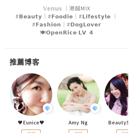
𝕍𝕖𝕟𝕦𝕤 ｜港越MIX

#𝗕𝗲𝗮𝘂𝘁𝘆｜#𝗙𝗼𝗼𝗱𝗶𝗲｜#𝗟𝗶𝗳𝗲𝘀𝘁𝘆𝗹𝗲 ｜
#𝗙𝗮𝘀𝗵𝗶𝗼𝗻｜#𝗗𝗼𝗴𝗟𝗼𝘃𝗲𝗿

🍽𝗢𝗽𝗲𝗻𝗥𝗶𝗰𝗲 𝗟𝗩  𝟰
推薦博客
h 夏沫
♥Eunice♥
Amy Ng