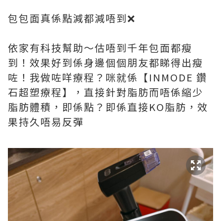
包包面真係點減都減唔到❌
依家有科技幫助～估唔到千年包面都瘦
到！效果好到係身邊個個朋友都睇得出瘦
咗！我做咗咩療程？咪就係【INMODE 鑽
石超塑療程】，直接針對脂肪而唔係縮少
脂肪體積，即係點？即係直接KO脂肪，效
果持久唔易反彈