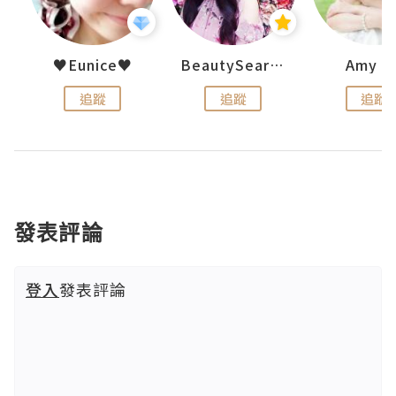
h 夏沫
♥Eunice♥
BeautySearch
Amy N
追蹤
追蹤
追蹤
發表評論
登入
發表評論