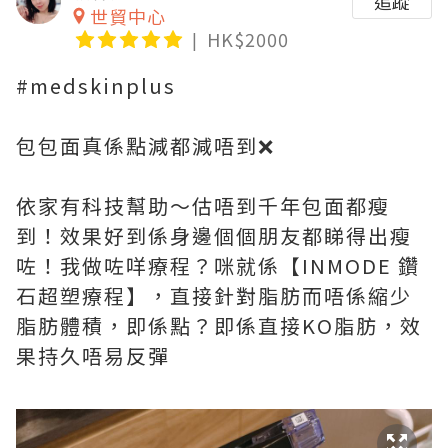
追蹤
世貿中心
HK$2000
#medskinplus
包包面真係點減都減唔到❌
依家有科技幫助～估唔到千年包面都瘦
到！效果好到係身邊個個朋友都睇得出瘦
咗！我做咗咩療程？咪就係【INMODE 鑽
石超塑療程】，直接針對脂肪而唔係縮少
脂肪體積，即係點？即係直接KO脂肪，效
果持久唔易反彈