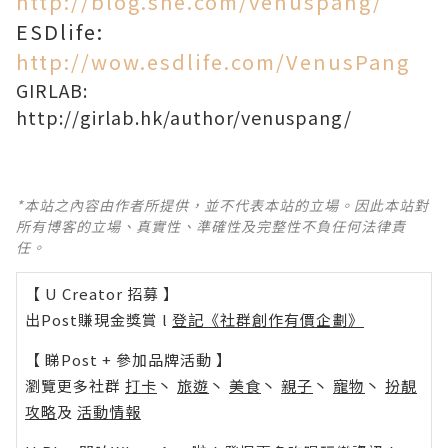
http://blog.she.com/venuspang/
ESDlife:
http://wow.esdlife.com/VenusPang
GIRLAB:
http://girlab.hk/author/venuspang/
*本站之內容由作者所提供，並不代表本站的立場。因此本站對
所有博客的立場、真實性、準確性及完整性不負任何法律責
任。
【 U Creator 招募 】
出Post賺現金獎賞 l
登記《社群創作有價企劃》
【 睇Post + 參加品牌活動 】
瀏覽更多社群
打卡
丶
旅遊
丶
美食
丶
親子
丶
寵物
丶
扮靚
攻略
及
活動情報