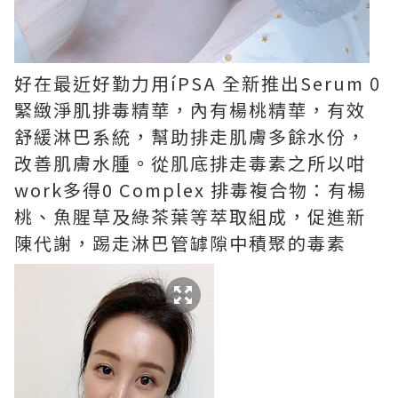
好在最近好勤力用íPSA 全新推出Serum 0
緊緻淨肌排毒精華，內有楊桃精華，有效
舒緩淋巴系統，幫助排走肌膚多餘水份，
改善肌膚水腫。從肌底排走毒素之所以咁
work多得0 Complex 排毒複合物：有楊
桃、魚腥草及綠茶葉等萃取組成，促進新
陳代謝，踢走淋巴管罅隙中積聚的毒素