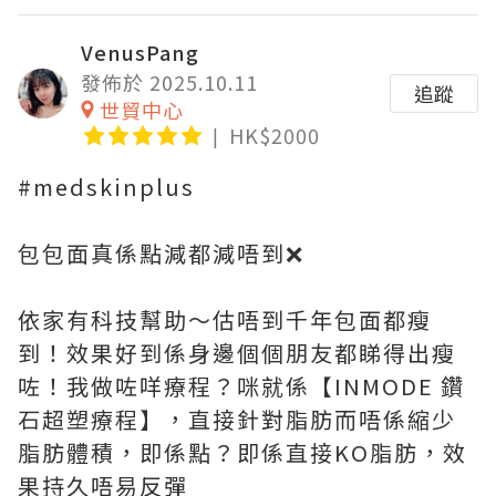
VenusPang
發佈於 2025.10.11
追蹤
世貿中心
HK$2000
#medskinplus
包包面真係點減都減唔到❌
依家有科技幫助～估唔到千年包面都瘦
到！效果好到係身邊個個朋友都睇得出瘦
咗！我做咗咩療程？咪就係【INMODE 鑽
石超塑療程】，直接針對脂肪而唔係縮少
脂肪體積，即係點？即係直接KO脂肪，效
果持久唔易反彈