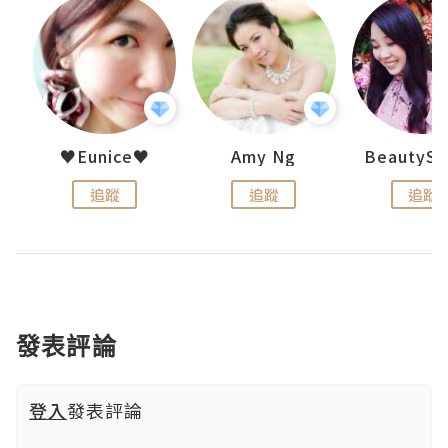
h 夏沫
♥Eunice♥
Amy Ng
追蹤
追蹤
追蹤
發表評論
登入
發表評論