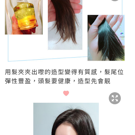
用髮夾夾出嚟的造型變得有質感，髮尾位
彈性豐盈，頭髮要健康，造型先會靚