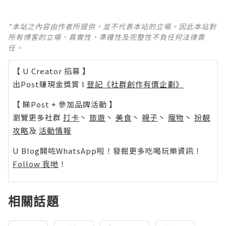
*本站之內容由作者所提供，並不代表本站的立場。因此本站對
所有博客的立場、真實性、準確性及完整性不負任何法律責
任。
【 U Creator 招募 】
出Post賺現金獎賞 l
登記《社群創作有價企劃》
【 睇Post + 參加品牌活動 】
瀏覽更多社群
打卡
丶
旅遊
丶
美食
丶
親子
丶
寵物
丶
扮靚
攻略
及
活動情報
U Blog開咗WhatsApp啦！發掘更多吃喝玩樂資訊！
Follow 我哋
！
相關話題