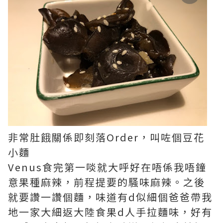
非常肚餓關係即刻落Order，叫咗個豆花
小麵
Venus食完第一啖就大呼好在唔係我唔鐘
意果種麻辣，前程提要的騷味麻辣。之後
就要讚一讚個麵，味道有d似細個爸爸帶我
地一家大細返大陸食果d人手拉麵味，好有