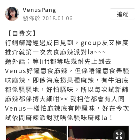
VenusPang
追蹤
發佈於 2018.01.06
【自費文】
行銅鑼灣經過成日見到，group友又極度
推介就第一次去食麻辣派對la~~~
題外話：等lift都等咗幾耐先上到去
Venus好鐘意食麻辣，但係唔鐘意食帶騷
味麻辣，即係海底撈果種麻辣，有牛油底
都係騷騷地，好怕騷味，所以每次試新舖
麻辣都係搏大細咁>< 我相信都會有人同
Venus一樣怕麻辣底有陣騷味，好在今次
試依間麻辣派對就唔係騷味麻辣la！