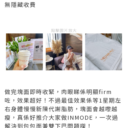
無隱藏收費
點擊圖片放大
做完塊面即時收緊，肉眼睇係明顯firm
咗，效果超好！不過最佳效果係等1星期左
右身體慢慢新陳代謝脂肪，塊面會越嚟越
瘦，真係好推介大家做INMODE，一次過
解決到包包面兼雙下巴問題㗎！