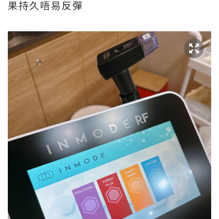
果持久唔易反彈