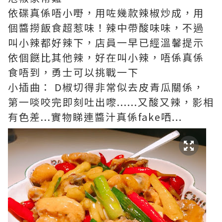
依碟真係唔小嘢，用咗幾款辣椒炒成，用
個醬撈飯食超惹味！辣中帶酸味味，不過
叫小辣都好辣下，店員一早已經溫馨提示
依個餸比其他辣，好在叫小辣，唔係真係
食唔到，勇士可以挑戰一下
小插曲： D椒切得非常似去皮青瓜關係，
第一啖咬完即刻吐出嚟......又酸又辣，影相
有色差...實物睇連醬汁真係fake哂...