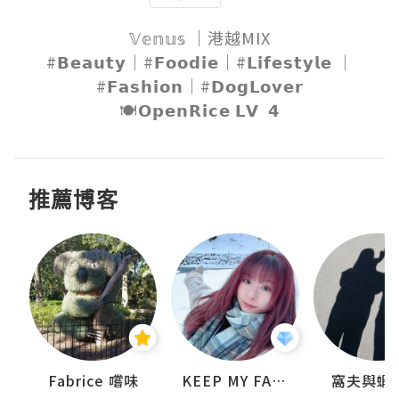
𝕍𝕖𝕟𝕦𝕤 ｜港越MIX

#𝗕𝗲𝗮𝘂𝘁𝘆｜#𝗙𝗼𝗼𝗱𝗶𝗲｜#𝗟𝗶𝗳𝗲𝘀𝘁𝘆𝗹𝗲 ｜
#𝗙𝗮𝘀𝗵𝗶𝗼𝗻｜#𝗗𝗼𝗴𝗟𝗼𝘃𝗲𝗿

🍽𝗢𝗽𝗲𝗻𝗥𝗶𝗰𝗲 𝗟𝗩  𝟰
推薦博客
Fabrice 嚐味
KEEP MY FAITH
窩夫與蝦