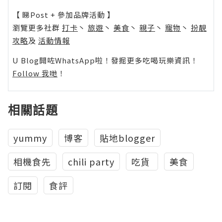
【 睇Post + 參加品牌活動 】
瀏覽更多社群
打卡
丶
旅遊
丶
美食
丶
親子
丶
寵物
丶
扮靚
攻略
及
活動情報
U Blog開咗WhatsApp啦！發掘更多吃喝玩樂資訊！
Follow 我哋
！
相關話題
yummy
博客
貼地blogger
相機食先
chili party
吃貨‬ ‪
美食
訂閱
食評