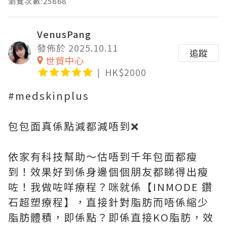
瀏覽次數:25868
VenusPang
發佈於 2025.10.11
追蹤
世貿中心
HK$2000
#medskinplus
包包面真係點減都減唔到❌
依家有科技幫助～估唔到千年包面都瘦
到！效果好到係身邊個個朋友都睇得出瘦
咗！我做咗咩療程？咪就係【INMODE 鑽
石超塑療程】，直接針對脂肪而唔係縮少
脂肪體積，即係點？即係直接KO脂肪，效