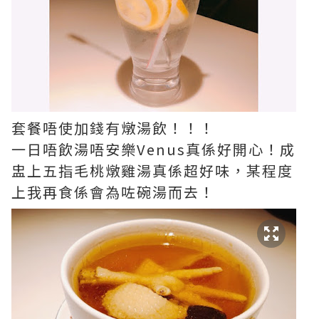
套餐唔使加錢有燉湯飲！！！
一日唔飲湯唔安樂Venus真係好開心！成
盅上五指毛桃燉雞湯真係超好味，某程度
上我再食係會為咗碗湯而去！