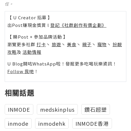
任。
【 U Creator 招募 】
出Post賺現金獎賞 l
登記《社群創作有價企劃》
【 睇Post + 參加品牌活動 】
瀏覽更多社群
打卡
丶
旅遊
丶
美食
丶
親子
丶
寵物
丶
扮靚
攻略
及
活動情報
U Blog開咗WhatsApp啦！發掘更多吃喝玩樂資訊！
Follow 我哋
！
相關話題
INMODE
medskinplus
鑽石超塑
inmode
inmodehk
INMODE香港