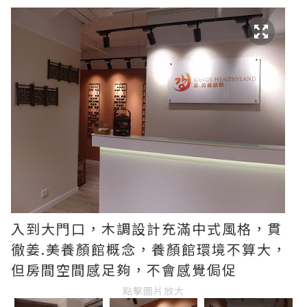
入到大門口，木調設計充滿中式風格，貫
徹姜.美養顏館概念，養顏館環境不算大，
但房間空間感足夠，不會感覺侷促
點擊圖片放大