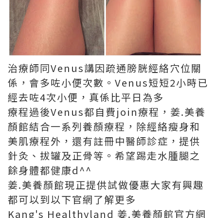
治療師同Venus講因疏通膀胱經絡穴位關
係，會多咗小便次數。Venus短短2小時已
經去咗4次小便，真係比平日為多
療程過後Venus都自費join療程，姜.美養
顏館結合一系列養顏療程，除經絡瘦身和
美肌療程外，還有註冊中醫師診症，提供
針灸、拔罐及正骨等。希望踢走水腫腿之
餘身體都健康d^^
姜.美養顏館現正提供試做優惠大家有興趣
都可以到以下官網了解更多
Kang's Healthyland 姜.美養顏館官方網