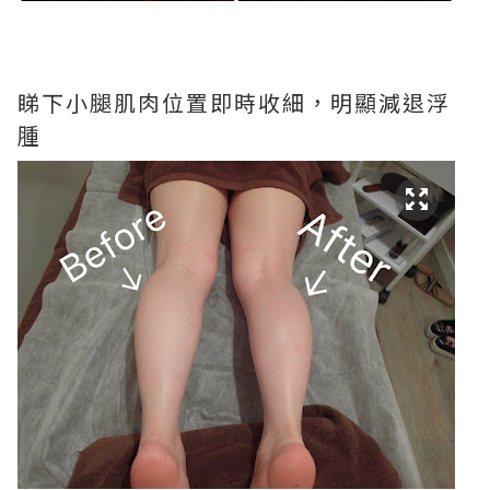
睇下小腿肌肉位置即時收細，明顯減退浮
腫