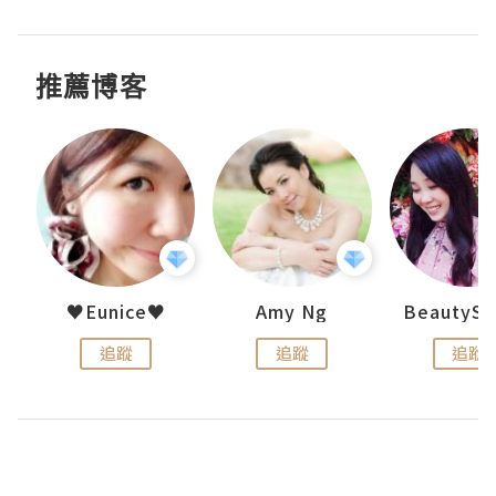
推薦博客
h 夏沫
♥Eunice♥
Amy Ng
追蹤
追蹤
追蹤