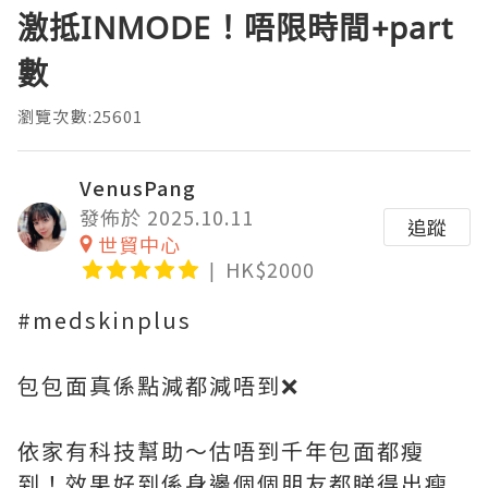
激抵INMODE！唔限時間+part
數
瀏覽次數:25601
VenusPang
發佈於 2025.10.11
追蹤
世貿中心
HK$2000
#medskinplus
包包面真係點減都減唔到❌
依家有科技幫助～估唔到千年包面都瘦
到！效果好到係身邊個個朋友都睇得出瘦