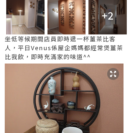
+2
坐低等候期間店員即時遞一杯薑茶比客
人，平日Venus係屋企媽媽都經常煲薑茶
比我飲，即時充滿家的味道^^