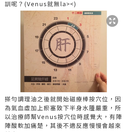
訓呢？(Venus就無la><)
搽勻調理油之後就開始磁療棒按穴位，因
為氣血虛加上瘀塞致下半身水腫嚴重，所
以治療師幫Venus按穴位時感覺大，有陣
陣酸軟加痛楚，其後不適反應慢慢會越來