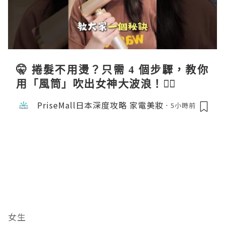
🤫 捲髮不用燙？只需 4 個步驟，教你
用「風筒」吹出女神大波浪！💇‍♀️
PriseMall日本深度攻略 家電美妝
5小時前
女生