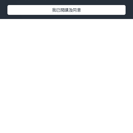
我已閱讀及同意
有效果先會繼續做，MEDSKIN PLUS+ 係
我做過幾間美容院當中INMODE 最抵做
嘅！平時嘅INMODE 唔係計part數就係計