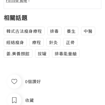
Follow 我哋
！
相關話題
韓式古法瘦身療程
排毒
養生
中醫
經絡瘦身
療程
針灸
正骨
姜.美養顏館
拔罐
排毒能量艙
0個讚好
收藏