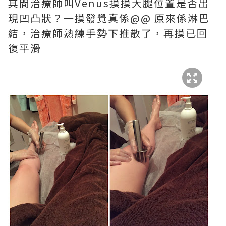
其間治療師叫Venus摸摸大腿位置是否出
現凹凸狀？一摸發覺真係@@ 原來係淋巴
結，治療師熟練手勢下推散了，再摸已回
復平滑