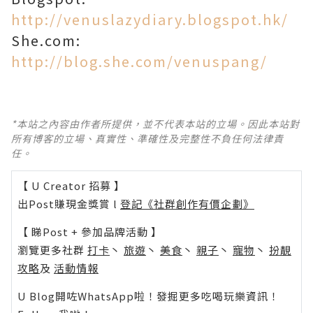
http://venuslazydiary.blogspot.hk/
She.com:
http://blog.she.com/venuspang/
*本站之內容由作者所提供，並不代表本站的立場。因此本站對
所有博客的立場、真實性、準確性及完整性不負任何法律責
任。
【 U Creator 招募 】
出Post賺現金獎賞 l
登記《社群創作有價企劃》
【 睇Post + 參加品牌活動 】
瀏覽更多社群
打卡
丶
旅遊
丶
美食
丶
親子
丶
寵物
丶
扮靚
攻略
及
活動情報
U Blog開咗WhatsApp啦！發掘更多吃喝玩樂資訊！