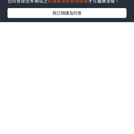
您同意接受本網站之
私隱政策和使用條款
才可繼續瀏覽。
我已閱讀及同意
有效果先會繼續做，MEDSKIN PLUS+ 係
我做過幾間美容院當中INMODE 最抵做
嘅！平時嘅INMODE 唔係計part數就係計