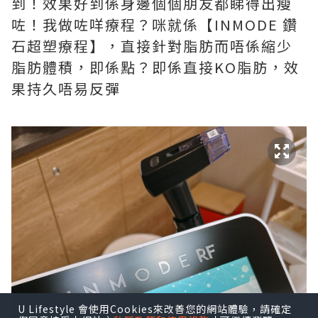
到！效果好到係身邊個個朋友都睇得出瘦
咗！我做咗咩療程？咪就係【INMODE 鑽
石超塑療程】，直接針對脂肪而唔係縮少
脂肪體積，即係點？即係直接KO脂肪，效
果持久唔易反彈
U Lifestyle 會使用Cookies來改善您的網站體驗，請確定