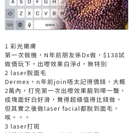
1️ 彩光嫩膚
第一次做機，N年前朋友係Dx做，$138試
做價玩下，出嚟效果白淨d，無特別
2️ laser脫面毛
Dermex，n年前join唔太記得價錢，大概
2萬內，打完第一次出嚟效果靚到嘩一聲，
成塊面好白好滑，覺得超級值得比錢做，
但其實之後做laser facial都脫到面毛，
唉。。。
3️ laser打斑