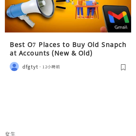
Best O7 Places to Buy Old Snapch
at Accounts (New & Old)
dfgtyt
12小時前
女生