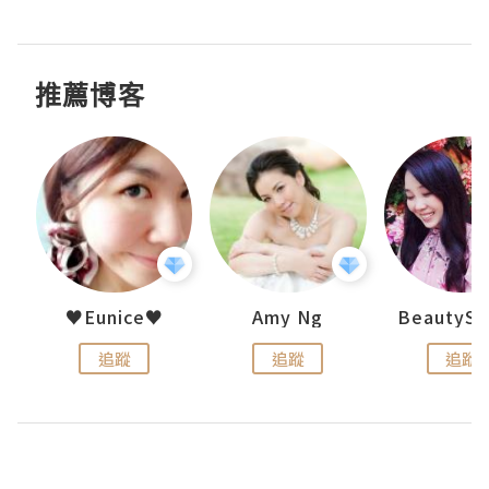
推薦博客
h 夏沫
♥Eunice♥
Amy Ng
追蹤
追蹤
追蹤