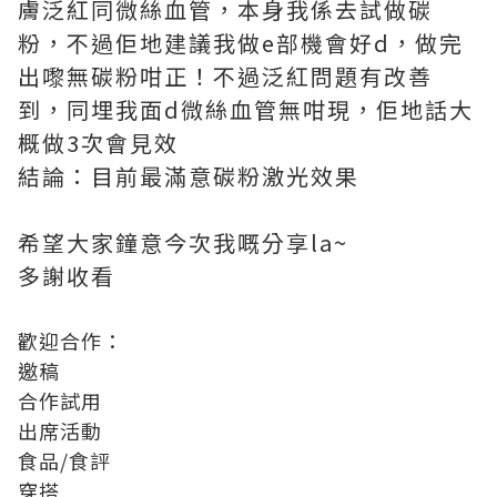
膚泛紅同微絲血管，本身我係去試做碳
粉，不過佢地建議我做e部機會好d，做完
出嚟無碳粉咁正！不過泛紅問題有改善
到，同埋我面d微絲血管無咁現，佢地話大
概做3次會見效
結論：目前最滿意碳粉激光效果
希望大家鐘意今次我嘅分享la~
多謝收看
歡迎合作：
邀稿
合作試用
出席活動
食品/食評
穿搭