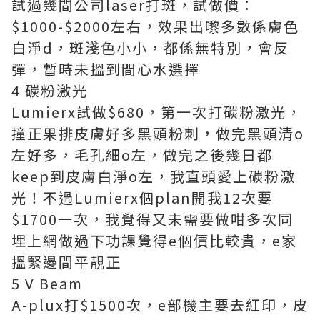
試過幾間公司laser打斑，試做價：
$1000-$2000左右，效果出嚟多數係膚色
白淨d，斑淺色小小，都係無特別，會反
彈，暫時未搵到間心水選擇
4️ 碳粉激光
Lumierx試做$680，第一次打碳粉激光，
撞正果排皮膚好多黑頭粉刺，做完黑頭清o
左好多，毛孔細o左，做完之後幾日都
keep到皮膚白淨o左，我直頭愛上碳粉激
光！不過Lumierx個plan開我12次要
$1700一次，我覺得又未需要做咁多次同
埋上網做過下功課覺得e個價比較貴，e家
搵緊邊間平靚正
5️ V Beam
A-plux打$1500次，e部機主要去紅印，皮