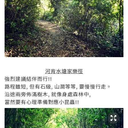
河背水塘家樂徑
強烈建議結伴而行!!
路程雖短, 但有石級, 山澗等等, 要慢慢行走。
沿途兩旁佈滿樹木, 就像身處森林中,
當然要有心理準備對應小昆蟲!!