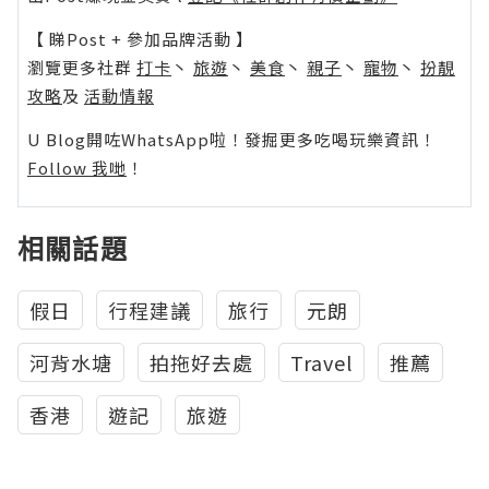
【 睇Post + 參加品牌活動 】
瀏覽更多社群
打卡
丶
旅遊
丶
美食
丶
親子
丶
寵物
丶
扮靚
攻略
及
活動情報
U Blog開咗WhatsApp啦！發掘更多吃喝玩樂資訊！
Follow 我哋
！
相關話題
假日
行程建議
旅行
元朗
河背水塘
拍拖好去處
Travel
推薦
香港
遊記
旅遊