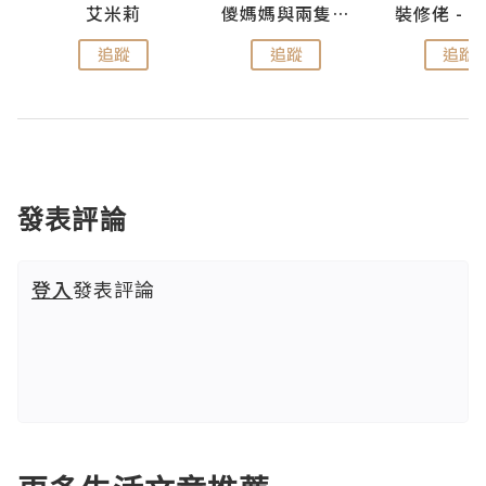
點滴
艾米莉
儍媽媽與兩隻小魔怪之家
追蹤
追蹤
追蹤
發表評論
登入
發表評論