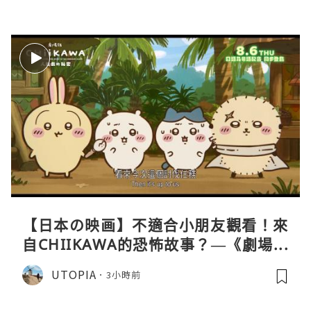
【日本の映画】不適合小朋友觀看！來
自CHIIKAWA的恐怖故事？—《劇場版
CHIIKAWA 人魚島的秘密》
UTOPIA
3小時前