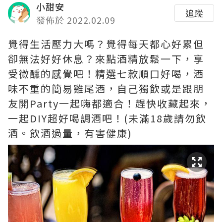
小甜安
追蹤
發佈於 2022.02.09
覺得生活壓力大嗎？覺得每天都心好累但
卻無法好好休息？來點酒精放鬆一下，享
受微醺的感覺吧！精選七款順口好喝，酒
味不重的簡易雞尾酒，自己獨飲或是跟朋
友開Party一起嗨都適合！趕快收藏起來，
一起DIY超好喝調酒吧！(未滿18歲請勿飲
酒。飲酒過量，有害健康)