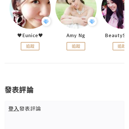
h 夏沫
♥Eunice♥
Amy Ng
追蹤
追蹤
追蹤
發表評論
登入
發表評論