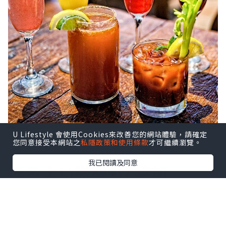
U Lifestyle 會使用Cookies來改善您的網站體驗，請確定
您同意接受本網站之
私隱政策和使用條款
才可繼續瀏覽。
我已閱讀及同意
ほろよい微醉+伏特加
不喜歡酒的苦味，不喜歡喝醉的不舒服
感，清爽好喝的「ほろよい微醉」是許多
不會喝酒的人也可以享受到飲酒的樂趣。