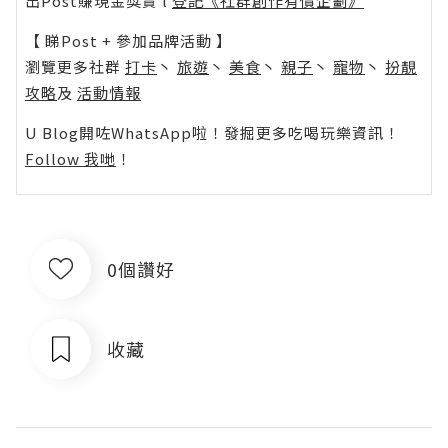
出Post賺現金獎賞 l
登記《社群創作有價企劃》
【 睇Post + 參加品牌活動 】
瀏覽更多社群
打卡
丶
旅遊
丶
美食
丶
親子
丶
寵物
丶
扮靚
攻略
及
活動情報
U Blog開咗WhatsApp啦！發掘更多吃喝玩樂資訊！
Follow 我哋
！
0個讚好
收藏